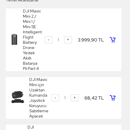
Temel Aksesuarlar
DJI Mavic
Mini 2 /
Mini 1 /
Mini SE
Intelligent
Flight
3.999,90 TL
-
+
Battery
Drone
Yedek
Akıllı
Batarya
Pil Part 4
DJI Mavic
Mini için
Uzaktan
Kumanda
68,42 TL
-
+
Joystick
Koruyucu
Sabitleme
Aparatı
DJI