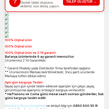
?
TALEP OLUŞTUR →
Destek talebi oluşturun,
ekibimiz size dönüş yapsın.
100% Orjinal ürün
100% Orjinal ürün
100% Orjinal ürün ve 2 Yıl garanti
Batarya ürünlerinde 6 ay garanti mevcuttur.
Ürünlerimiz 2 Yıl Garantilidir.
* Garanti İthalatçı yada Distribütör firma tarafından sağlanır.
** Ürünlerimizin Markası belirtilmektedir, 3ncü parti ürünlerde
Markaya lütfen dikkat ediniz.
Aynı gün kargoya Teslim
Sayaç aynı gün içinde teslim edilecek siparişler için çalışır, sayaç
görünmüyorsa siparişiniz ertesigün kargoya verilecektir.
* Haftasonu ve Cuma günü mesai saati sonrası gönderiler, Salı
günü kargoya teslim edilir.
İstanbul içi Kurye ile teslimat
ve detaylı bilgi için
0850 500 55 15