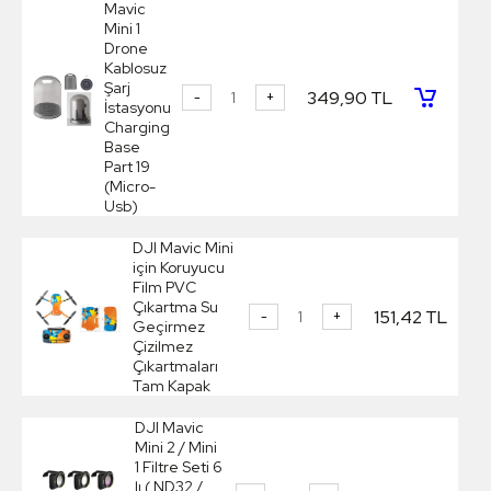
Mavic
Mini 1
Drone
Kablosuz
Şarj
349,90 TL
-
+
İstasyonu
Charging
Base
Part 19
(Micro-
Usb)
DJI Mavic Mini
için Koruyucu
Film PVC
Çıkartma Su
151,42 TL
-
+
Geçirmez
Çizilmez
Çıkartmaları
Tam Kapak
DJI Mavic
Mini 2 / Mini
1 Filtre Seti 6
lı ( ND32 /