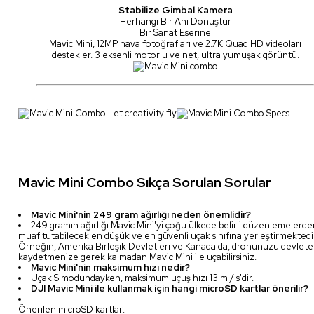
Stabilize Gimbal Kamera
Herhangi Bir Anı Dönüştür
Bir Sanat Eserine
Mavic Mini, 12MP hava fotoğrafları ve 2.7K Quad HD videoları
destekler. 3 eksenli motorlu ve net, ultra yumuşak görüntü.
Mavic Mini Combo Sıkça Sorulan Sorular
Mavic Mini'nin 249 gram ağırlığı neden önemlidir?
249 gramın ağırlığı Mavic Mini'yi çoğu ülkede belirli düzenlemelerd
muaf tutabilecek en düşük ve en güvenli uçak sınıfına yerleştirmektedi
Örneğin, Amerika Birleşik Devletleri ve Kanada'da, dronunuzu devlete
kaydetmenize gerek kalmadan Mavic Mini ile uçabilirsiniz.
Mavic Mini'nin maksimum hızı nedir?
Uçak S modundayken, maksimum uçuş hızı 13 m / s'dir.
DJI Mavic Mini ile kullanmak için hangi microSD kartlar önerilir?
Önerilen microSD kartlar: