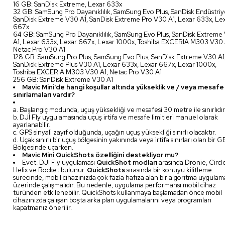
16 GB: SanDisk Extreme, Lexar 633x
32 GB: SamSung Pro Dayanıklılık, SamSung Evo Plus, SanDisk Endüstriye
SanDisk Extreme V30 A1, SanDisk Extreme Pro V30 A1, Lexar 633x, Le
667x
64 GB: SamSung Pro Dayanıklılık, SamSung Evo Plus, SanDisk Extreme
A1, Lexar 633x, Lexar 667x, Lexar 1000x, Toshiba EXCERIA M303 V30 
Netac Pro V30 A1
128 GB: SamSung Pro Plus, SamSung Evo Plus, SanDisk Extreme V30 A1
SanDisk Extreme Plus V30 A1, Lexar 633x, Lexar 667x, Lexar 1000x,
Toshiba EXCERIA M303 V30 A1, Netac Pro V30 A1
256 GB: SanDisk Extreme V30 A1
Mavic Mini'de hangi koşullar altında yükseklik ve / veya mesafe
sınırlamaları vardır?
a. Başlangıç modunda, uçuş yüksekliği ve mesafesi 30 metre ile sınırlıdır
b. DJI Fly uygulamasında uçuş irtifa ve mesafe limitleri manuel olarak
ayarlanabilir.
c. GPS sinyali zayıf olduğunda, uçağın uçuş yüksekliği sınırlı olacaktır.
d. Uçak sınırlı bir uçuş bölgesinin yakınında veya irtifa sınırları olan bir 
Bölgesinde uçarken.
Mavic Mini QuickShots özelliğini destekliyor mu?
Evet. DJI Fly uygulaması
QuickShot modları
arasında Dronie, Circl
Helix ve Rocket bulunur.
QuickShots
sırasında bir konuyu kilitleme
sürecinde, mobil cihazınızda çok fazla hafıza alan bir algoritma uygulam
üzerinde çalışmalıdır. Bu nedenle, uygulama performansı mobil cihaz
türünden etkilenebilir. QuickShots kullanmaya başlamadan önce mobil
cihazınızda çalışan boşta arka plan uygulamalarını veya programları
kapatmanız önerilir.