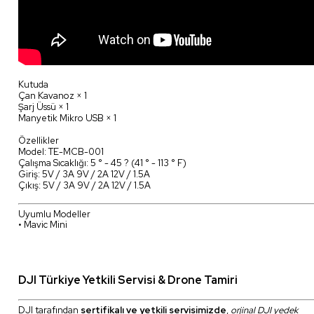
Kutuda
Çan Kavanoz × 1
Şarj Üssü × 1
Manyetik Mikro USB × 1
Özellikler
Model: TE-MCB-001
Çalışma Sıcaklığı: 5 ° - 45 ? (41 ° - 113 ° F)
Giriş: 5V / 3A 9V / 2A 12V / 1.5A
Çıkış: 5V / 3A 9V / 2A 12V / 1.5A
Uyumlu Modeller
• Mavic Mini
DJI Türkiye Yetkili Servisi & Drone Tamiri
DJI tarafından
sertifikalı ve yetkili servisimizde
,
orjinal DJI yedek