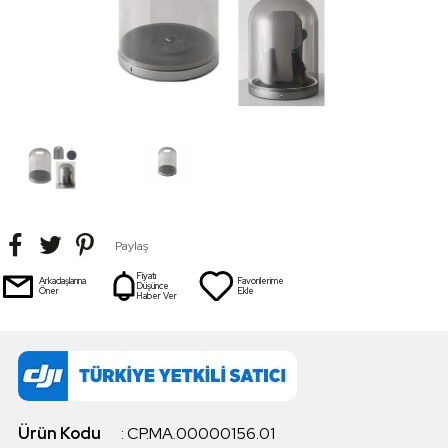
Paylaş
Fiyatı
Arkadaşlarına
Favorilerime
Düşünce
Öner
Ekle
Haber Ver
Ürün Kodu
:
CP.MA.00000156.01