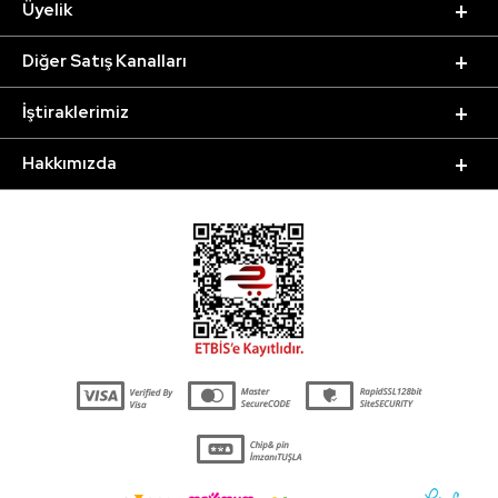
Üyelik
Diğer Satış Kanalları
İştiraklerimiz
Hakkımızda