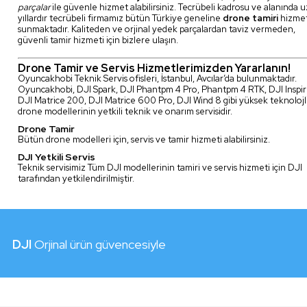
parçalar
ile güvenle hizmet alabilirsiniz. Tecrübeli kadrosu ve alanında 
yıllardır tecrübeli firmamız bütün Türkiye geneline
drone tamiri
hizmet
sunmaktadır. Kaliteden ve orjinal yedek parçalardan taviz vermeden,
güvenli tamir hizmeti için bizlere ulaşın.
Drone Tamir ve Servis Hizmetlerimizden Yararlanın!
Oyuncakhobi Teknik Servis ofisleri, İstanbul, Avcılar’da bulunmaktadır.
Oyuncakhobi, DJI Spark, DJI Phantpm 4 Pro, Phantpm 4 RTK, DJI Inspir
DJI Matrice 200, DJI Matrice 600 Pro, DJI Wind 8 gibi yüksek teknolojl
drone modellerinin yetkili teknik ve onarım servisidir.
Drone Tamir
Bütün drone modelleri için, servis ve tamir hizmeti alabilirsiniz.
DJI Yetkili Servis
Teknik servisimiz Tüm DJI modellerinin tamiri ve servis hizmeti için DJI
tarafından yetkilendirilmiştir.
DJI
Orjinal ürün güvencesiyle