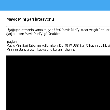
Mavic Mini Şarj İstasyonu
Uçağı şarj etmenin yanı sıra, Şarj Üssü Mavic Mini'yi tutar ve görüntüler.
Şarj olurken Mavic Mini'yi görüntüler.
İpuçları
Mavic Mini Şarj Tabanını kullanırken, DJI 18 W USB Şarj Cihazını ve Mav
Mini'nin standart şarj kablosunu kullanmalısınız.