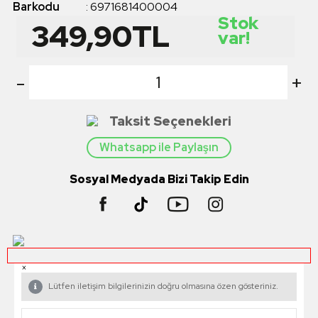
Barkodu
:
6971681400004
Stok
349,90
TL
var!
-
+
Taksit Seçenekleri
Whatsapp ile Paylaşın
Sosyal Medyada Bizi Takip Edin
×
Lütfen iletişim bilgilerinizin doğru olmasına özen gösteriniz.