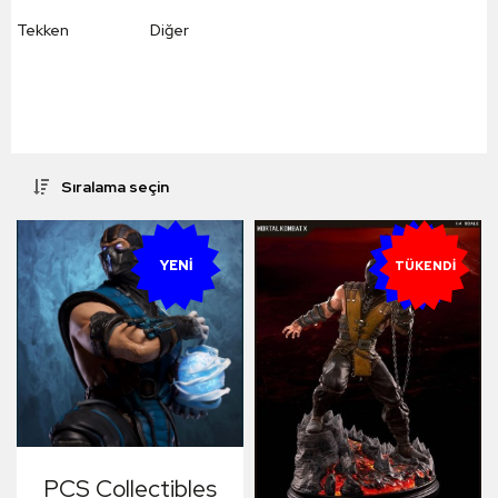
Tekken
Diğer
Sıralama seçin
YENI
YENI
TÜKENDI
PCS Collectibles