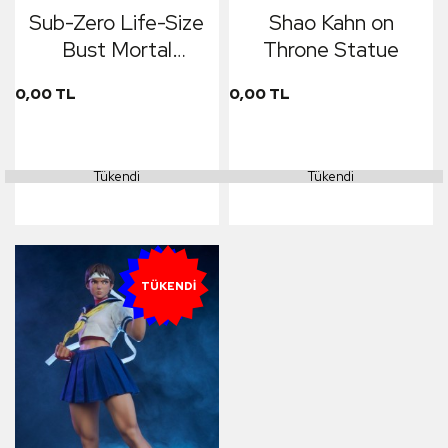
Sub-Zero Life-Size
Shao Kahn on
Bust Mortal
Throne Statue
Kombat X
0,00 TL
0,00 TL
Tükendi
Tükendi
YENI
TÜKENDI