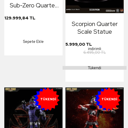
Sub-Zero Quarter
Scale Statue
129.999,84 TL
902878
Scorpion Quarter
Scale Statue
Sepete Ekle
5.999,00 TL
indirimli
6.495,00 TL
Tükendi
YENI
YENI
TÜKENDI
TÜKENDI