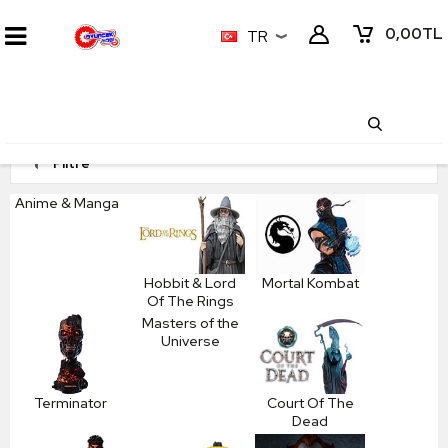
0,00
TL
TR
Filtre
Anime & Manga
Hobbit & Lord
Mortal Kombat
Of The Rings
Masters of the
Universe
Terminator
Court Of The
Dead