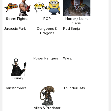
Street Fighter
POP
Horror / Korku
Serisi
Jurassic Park
Dungeons &
Red Sonja
Dragons
Power Rangers
WWE
Disney
Transformers
ThunderCats
Alien & Predator