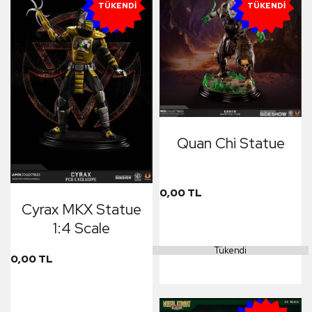
YENI
YENI
TÜKENDI
TÜKENDI
Quan Chi Statue
0,00 TL
Cyrax MKX Statue
1:4 Scale
Tükendi
0,00 TL