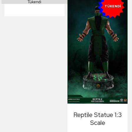
Tükendi
YENI
TÜKENDI
Reptile Statue 1:3
Scale