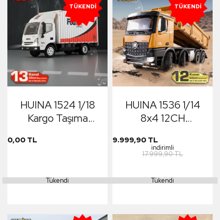
TÜKENDI
TÜKENDI
HUINA 1524 1/18
HUINA 1536 1/14
Kargo Taşıma
8x4 12CH
Kamyonu
Profesyonel RC
0,00 TL
9.999,90 TL
Uzaktan Kumandalı
indirimli
17.999,90 TL
İş Makinesi Metal
Damperli Kamyon
Tükendi
Tükendi
İnşaat Aracı Dump
Truck - Sesli ve Işıklı