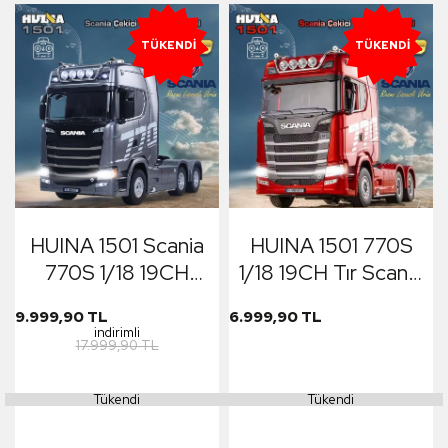
TÜKENDI
TÜKENDI
HUINA 1501 Scania
HUINA 1501 770S
770S 1/18 19CH
1/18 19CH Tır Scania
Çekici Tır Kamyon
Uzaktan Kumandalı
9.999,90 TL
6.999,90 TL
Profesyonel
İş Makinesi Kırmızı
indirimli
17.999,90 TL
Uzaktan Kumandalı
İş Makinesi İnşaat
Tükendi
Tükendi
Aracı Hauler Truck
Gri - Sesli ve Işıklı