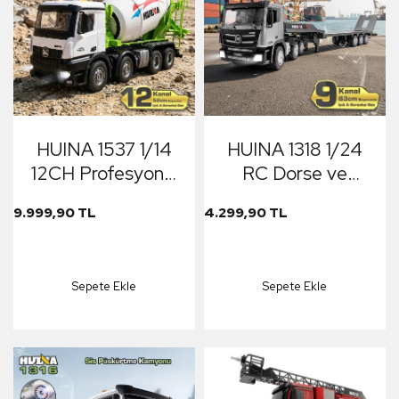
HUINA 1537 1/14
HUINA 1318 1/24
12CH Profesyonel
RC Dorse ve
RC Uzaktan
Römorklu Tır
9.999,90 TL
4.299,90 TL
Kumandalı İş
Kamyon Uzaktan
Makinesi Metal
Kumandalı İş
Beton Mikser
Makinesi İnşaat RC
Sepete Ekle
Sepete Ekle
Çimento Kamyonu
Model - 2.4Ghz
İnşaat Aracı Mixer
Gerçekçi
Truck - Sesli ve Işıklı
Similasyon Ses ve
Işık Sistemi