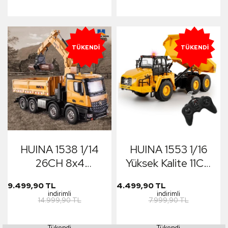
2.4Ghz Gerçekçi
Gerçekçi
Similasyon Ses ve
Similasyon Ses ve
Işık Sistemi
Işık Sistemi
TÜKENDI
TÜKENDI
HUINA 1538 1/14
HUINA 1553 1/16
26CH 8x4
Yüksek Kalite 11CH
Profesyonel RC
RC Model Damperli
9.499,90 TL
4.499,90 TL
Uzaktan Kumandalı
Kamyon Uzaktan
indirimli
indirimli
14.999,90 TL
7.999,90 TL
İş Makinesi Metal
Kumandalı Çok
Damperli Kamyon 3
Fonksiyonlu İş
Tükendi
Tükendi