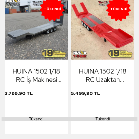
TÜKENDI
TÜKENDI
HUINA 1502 1/18
HUINA 1502 1/18
RC İş Makinesi
RC Uzaktan
Römork Çekici İş
Kumandalı İş
3.799,90 TL
5.499,90 TL
Makinesi Gri (ÖN
Makinesi İnşaat
SİPARİŞ TAHMİNİ
Aracı Römork Çekici
TESLİMAT 20
Dorse Damper
Tükendi
Tükendi
ŞUBAT)
Trailer Flatbed
(1501 İle Uyumlu)
Kırmızı