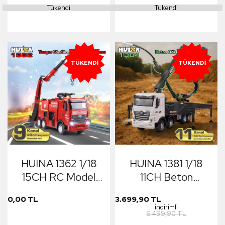
Tükendi
Tükendi
Çok Fonksiyonlu İş
Makinesi - 2.4G
Makinesi - 2.4G
Sesli&Işıklı
Sesli ve Işıklı
TÜKENDI
TÜKENDI
HUINA 1362 1/18
HUINA 1381 1/18
15CH RC Model
11CH Beton
Kumandalı Yangın
Çimento Dökme
0,00 TL
3.699,90 TL
Söndürme İtfaiye
Kamyonu İş
indirimli
6.499,90 TL
Kamyonu
Makinesi İnşaat