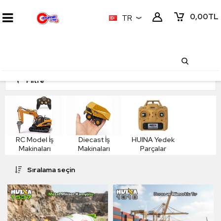
0,00
TL
TR
Filtre
RC Model İş
Diecast İş
HUINA Yedek
Makinaları
Makinaları
Parçalar
Sıralama seçin