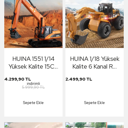
Kombo
HUINA 1551 1/14
HUINA 1/18 Yüksek
Yüksek Kalite 15CH
Kalite 6 Kanal RC
RC Model
Model Ekskavatör
4.299,90 TL
2.499,90 TL
Ekskavatör Paletli
Kepçe Kazici
indirimli
5.999,90 TL
Kepçe Kazıcı
Uzaktan Kumandali
Uzaktan Kumandalı
Çok Fonksiyonlu RC
Sepete Ekle
Sepete Ekle
RC İş Makinesi -
İş Makinası - 2.4G
2.4G Full Fonksiyon
Kumanda - Işıklı -
Sesli ve Işıklı
1530