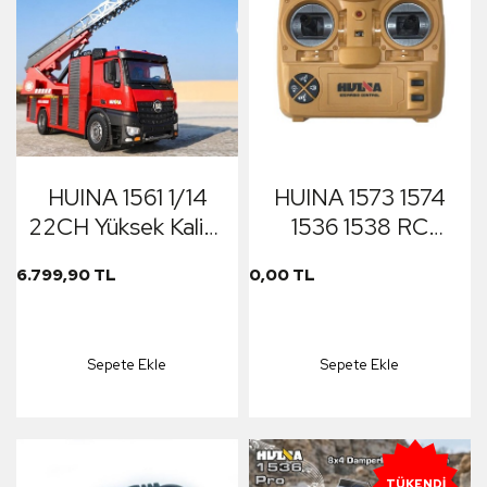
HUINA 1561 1/14
HUINA 1573 1574
22CH Yüksek Kalite
1536 1538 RC
RC Model Uzaktan
Model İş Makinesi
6.799,90 TL
0,00 TL
Kumandalı
için Kumanda
Merdivenli Yangın
Söndürme İtfaiye
Sepete Ekle
Sepete Ekle
Kamyonu İş
Makinesi -Su
Püskürtme
Fonksiyonlu-2.4G
TÜKENDI