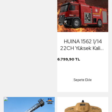
HUINA 1562 1/14
22CH Yüksek Kalite
RC Model Uzaktan
6.799,90 TL
Kumandalı Yangın
Söndürme İtfaiye
Kamyonu İş
Sepete Ekle
Makinesi - Su
Püskürtme
Fonksiyonlu -2.4G
Full Fonksiyon
Sesli&Işıklı