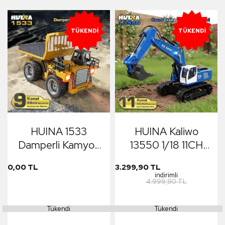
TÜKENDI
TÜKENDI
HUINA 1533
HUINA Kaliwo
Damperli Kamyon
13550 1/18 11CH
Uzaktan Kumandalı
Kazıcı Ekskavatör İş
0,00 TL
3.299,90 TL
İş Makinesi
Makinesi İnşaat
indirimli
4.999,90 TL
Uzaktan Kumandalı
RC Model Metal
Tükendi
Tükendi
Kepçeli Mavi -