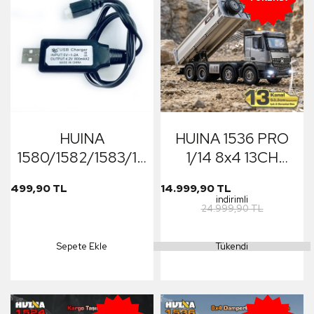
Full Fonksiyon
Sesli&Işıklı
HUINA
HUINA 1536 PRO
1580/1582/1583/1594/1593/1592/1569
1/14 8x4 13CH
RC Model İş
Profesyonel RC
499,90 TL
14.999,90 TL
Makineleri İçin
Uzaktan Kumandalı
indirimli
24.999,90 TL
Balance Şarj Aleti
İş Makinesi Metal
Damperli Kamyon
Sepete Ekle
Tükendi
İnşaat Aracı Dump
Truck - Sesli ve Işıklı