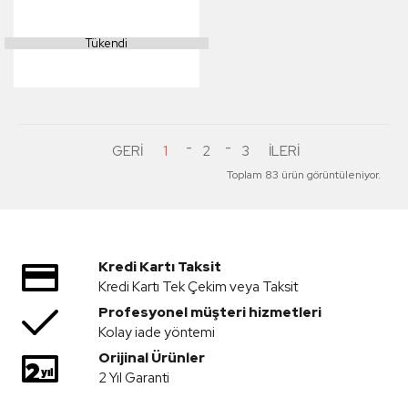
Makinesi İnşaat
Uzaktan Kumandalı
Tükendi
RC Model Sarı -
2.4Ghz Gerçekçi
Similasyon Ses ve
Işık Sistemi
1
2
3
Toplam 83 ürün görüntüleniyor.
Kredi Kartı Taksit
Kredi Kartı Tek Çekim veya Taksit
Profesyonel müşteri hizmetleri
Kolay iade yöntemi
Orijinal Ürünler
2 Yıl Garanti