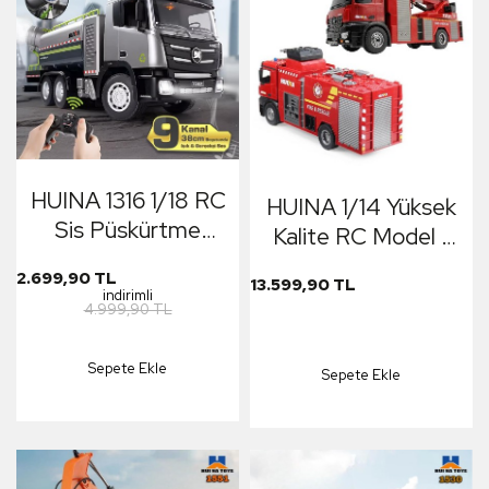
HUINA 1316 1/18 RC
HUINA 1/14 Yüksek
Sis Püskürtme
Kalite RC Model -
Kamyonu İş
Su Atma
2.699,90 TL
13.599,90 TL
Makinesi İnşaat
Fonksiyonlu Yangın
indirimli
4.999,90 TL
Uzaktan Kumandalı
Söndürme
RC Model - 2.4Ghz
Kamyonu + Su
Sepete Ekle
Gerçekçi
Sepete Ekle
Atma Fonksiyonlu
Similasyon Ses ve
Merdivenli Yangın
Işık Sistemi
Söndürme
Kamyonu - İtfaiye