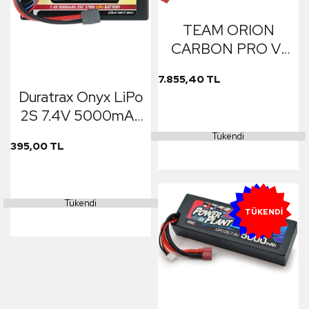
TEAM ORION
CARBON PRO V-
MAX LIPO Batarya
7.855,40 TL
8000 mAh 110C
Duratrax Onyx LiPo
7.6V 2S DEANS
2S 7.4V 5000mAh
25C
Tükendi
395,00 TL
Tükendi
YENI
TÜKENDI