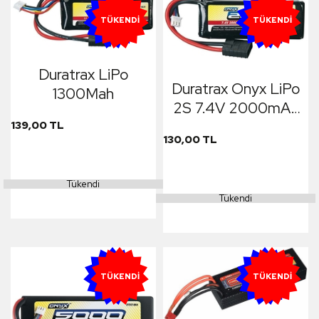
YENI
YENI
TÜKENDI
TÜKENDI
Duratrax LiPo
Duratrax Onyx LiPo
1300Mah
2S 7.4V 2000mAh
25C
139,00 TL
130,00 TL
Tükendi
Tükendi
YENI
YENI
TÜKENDI
TÜKENDI