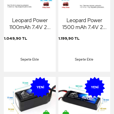
Leopard Power
Leopard Power
1100mAh 7.4V 2S
1500 mAh 7.4V 2S
25C Şarjlı Li-Po
30C Şarjlı Li-Po
1.049,90 TL
1.199,90 TL
Lityum Polimer
Lityum Polimer
Lipo Batarya Pil T
Lipo Batarya Pil T
Plug
Plug
Sepete Ekle
Sepete Ekle
YENI
YENI