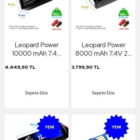
Leopard Power
Leopard Power
10000 mAh 7.4V
8000 mAh 7.4V 2S
2S 25C
25C
4.449,90 TL
3.799,90 TL
UAV/Multirotor/Drone
UAV/Multirotor/Drone
Şarjlı Li-Po Lityum
Şarjlı Li-Po Lityum
Polimer Lipo
Polimer Lipo
Sepete Ekle
Sepete Ekle
Batarya Pil
Batarya Pil
LP8000/25-2S
YENI
YENI