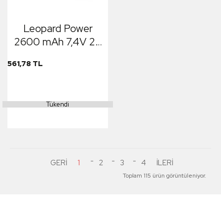
Leopard Power
2600 mAh 7,4V 2S
50C Lipo Batarya
561,78 TL
Tükendi
1
2
3
4
Toplam 115 ürün görüntüleniyor.