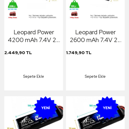
Leopard Power
Leopard Power
4200 mAh 7.4V 2S
2600 mAh 7.4V 2S
40C Şarjlı Li-Po
30C Şarjlı Li-Po
2.449,90 TL
1.749,90 TL
Lityum Polimer
Lityum Polimer
Lipo Batarya Pil T
Lipo Batarya Pil T
Plug
Plug
Sepete Ekle
Sepete Ekle
YENI
YENI