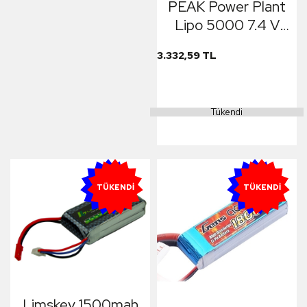
PEAK Power Plant
Lipo 5000 7.4 V
45C (Black case,
3.332,59 TL
Deans Plug) 12
Tükendi
YENI
YENI
TÜKENDI
TÜKENDI
Limskey 1500mah