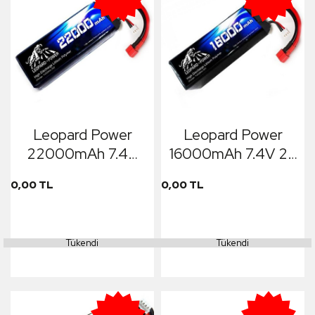
Leopard Power
Leopard Power
22000mAh 7.4V
16000mAh 7.4V 2S
2S 25C Lipo
25C Lipo Batarya T
0,00 TL
0,00 TL
Batarya T Plug
Plug
Tükendi
Tükendi