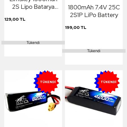
2S Lipo Batarya
1800mAh 7.4V 25C
7.4V 10C
2S1P LiPo Battery
129,00 TL
199,00 TL
Tükendi
Tükendi
YENI
YENI
TÜKENDI
TÜKENDI