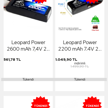
Leopard Power
Leopard Power
2600 mAh 7,4V 2S
2200 mAh 7.4V 2S
40C Lipo Batarya
30C Lityum
561,78 TL
1.049,90 TL
Polimer Lipo
indirimli
1.499,90 TL
Batarya Pil T Plug
Tükendi
Tükendi
TÜKENDI
TÜKENDI