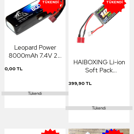
TÜKENDI
TÜKENDI
Leopard Power
8000mAh 7.4V 2S
HAIBOXING Li-ion
25C Lipo Batarya T
0,00 TL
Soft Pack
Plug
1000mAh 7.4V 25C
399,90 TL
Lipo Batarya Pil (T-
Plug) (Haiboxing
Tükendi
Destroyer &
Tükendi
Ravage 16889A)