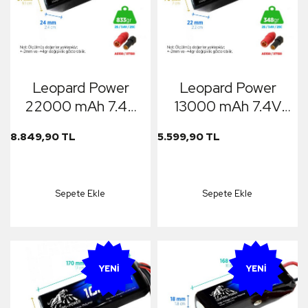
Leopard Power
Leopard Power
22000 mAh 7.4V
13000 mAh 7.4V
2S 25C
2S 25C
8.849,90 TL
5.599,90 TL
UAV/Multirotor/Drone
UAV/Multirotor/Drone
Şarjlı Li-Po Lityum
Şarjlı Li-Po Lityum
Polimer Lipo
Polimer Lipo
Sepete Ekle
Sepete Ekle
Batarya Pil
Batarya Pil
YENI
YENI