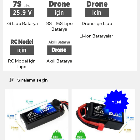
7S Lipo Batarya
8S - 16S Lipo
Drone için Lipo
Batarya
Li-ion Bataryalar
RC Model için
Akıllı Batarya
Lipo
Sıralama seçin
YENI