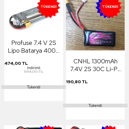
YENI
TÜKENDI
TÜKENDI
Profuse 7.4 V 2S
Lipo Batarya 4000
mAh 25C
CNHL 1300mAh
474,00 TL
7.4V 2S 30C Li-Po
indirimli
594,00 TL
Battery
190,80 TL
Tükendi
Tükendi