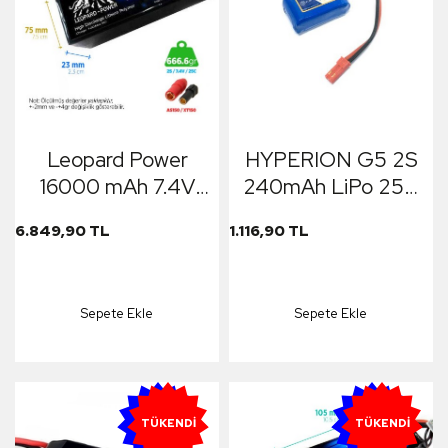
Leopard Power
HYPERION G5 2S
16000 mAh 7.4V
240mAh LiPo 25C
2S 25C
Lithium Ion Battery
6.849,90 TL
1.116,90 TL
UAV/Multirotor/Drone
(4.2V)
Şarjlı Li-Po Lityum
Polimer Lipo
Sepete Ekle
Sepete Ekle
Batarya Pil
YENI
YENI
TÜKENDI
TÜKENDI