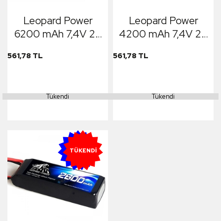
Leopard Power
Leopard Power
6200 mAh 7,4V 2S
4200 mAh 7,4V 2S
50C Lipo Batarya
50C Lipo Batarya
561,78 TL
561,78 TL
Tükendi
Tükendi
YENI
TÜKENDI