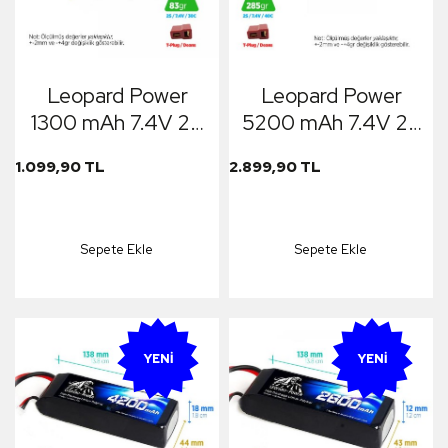
Leopard Power
Leopard Power
1300 mAh 7.4V 2S
5200 mAh 7.4V 2S
30C Şarjlı Li-Po
40C Şarjlı Li-Po
1.099,90 TL
2.899,90 TL
Lityum Polimer
Lityum Polimer
Lipo Batarya Pil T
Lipo Batarya Pil T
Plug
Plug
Sepete Ekle
Sepete Ekle
YENI
YENI