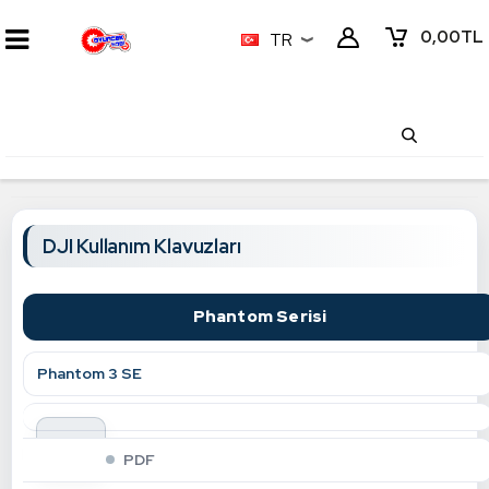
0,00
TL
TR
KULLANIM KITAPÇIKLARI
DJI Kullanım Klavuzları
Phantom Serisi
Phantom 3 SE
indir
PDF