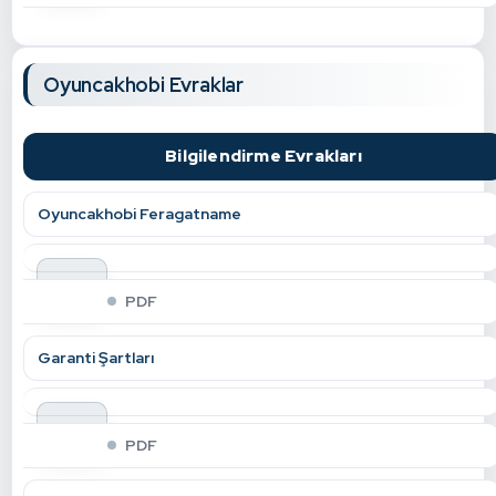
Oyuncakhobi Evraklar
Bilgilendirme Evrakları
Oyuncakhobi Feragatname
indir
PDF
Garanti Şartları
indir
PDF