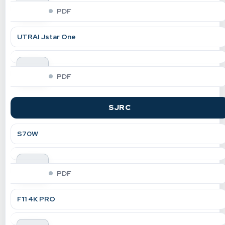
indir
PDF
UTRAI Jstar One
indir
PDF
SJRC
S70W
indir
PDF
F11 4K PRO