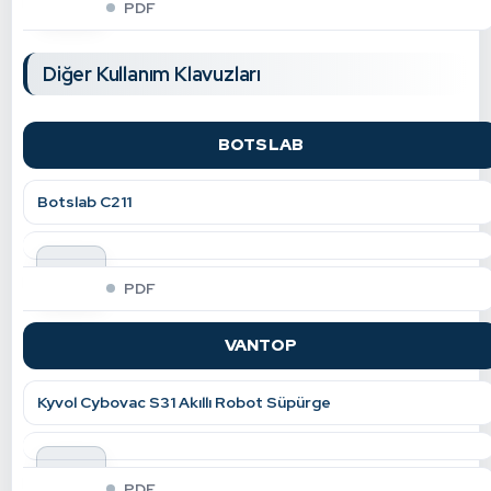
PDF
Diğer Kullanım Klavuzları
BOTSLAB
Botslab C211
indir
PDF
VANTOP
Kyvol Cybovac S31 Akıllı Robot Süpürge
indir
PDF