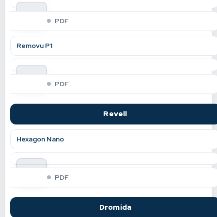
indir
PDF
Removu P1
indir
PDF
Revell
Hexagon Nano
indir
PDF
Dromida