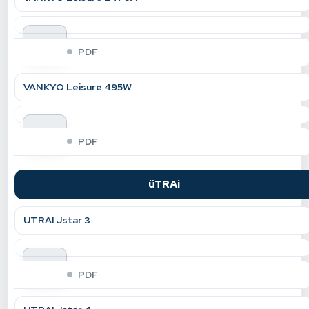
indir
PDF
VANKYO Leisure 495W
indir
PDF
üTRAi
UTRAI Jstar 3
indir
PDF