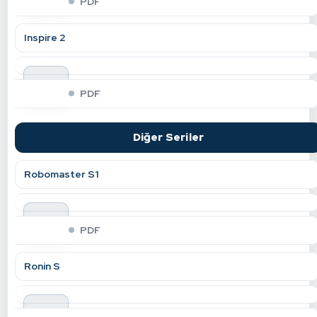
PDF
Inspire 2
indir
PDF
Diğer Seriler
Robomaster S1
indir
PDF
Ronin S
indir