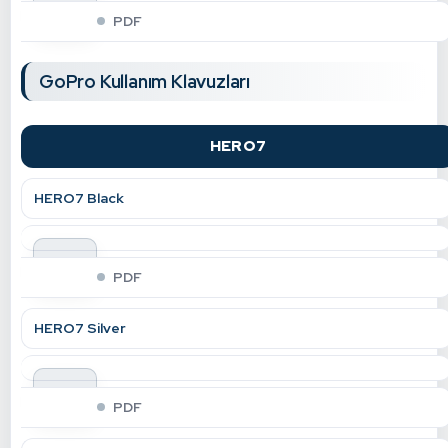
indir
PDF
GoPro Kullanım Klavuzları
HERO7
HERO7 Black
indir
PDF
HERO7 Silver
indir
PDF