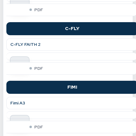
indir
PDF
C-FLY
C-FLY FAITH 2
indir
PDF
FIMI
Fimi A3
indir
PDF