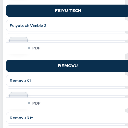
FEIYU TECH
Feiyutech Vimble 2
indir
PDF
REMOVU
Removu K1
indir
PDF
Removu R1+