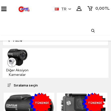
0,00
TL
TR
Filtre
Diğer Aksiyon
Kameralar
Sıralama seçin
YENI
YENI
TÜKENDI
TÜKENDI