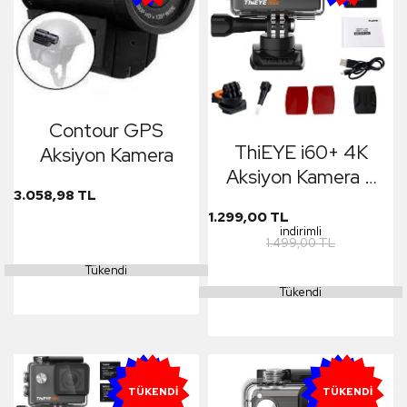
Contour GPS
ThiEYE i60+ 4K
Aksiyon Kamera
Aksiyon Kamera +
3.058,98 TL
Extra Yedek
1.299,00 TL
Batarya
indirimli
1.499,00 TL
Tükendi
Tükendi
YENI
YENI
TÜKENDI
TÜKENDI