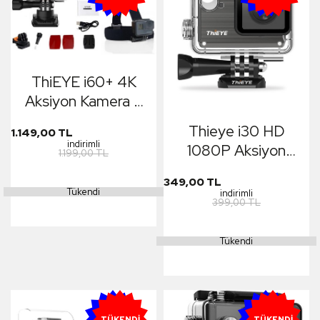
ThiEYE i60+ 4K
Aksiyon Kamera +
Yedek Batarya +
Thieye i30 HD
1.149,00 TL
Kafa Bandı Aparatı
indirimli
1080P Aksiyon
1.199,00 TL
Kamera
349,00 TL
Tükendi
indirimli
399,00 TL
Tükendi
YENI
YENI
TÜKENDI
TÜKENDI