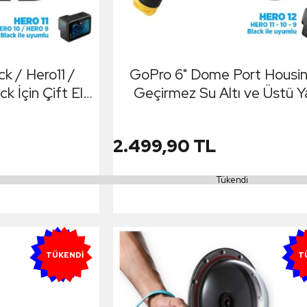
k / Hero11 /
GoPro 6" Dome Port Housi
k İçin Çift El
Geçirmez Su Altı ve Üstü Y
 Su Geçirmez
Küre ( Hero12 Black & Hero11
Yarım Küre
& Hero10 Black / Hero9 Bla
2.499,90 TL
Tükendi
YENI
Y
TÜKENDI
T