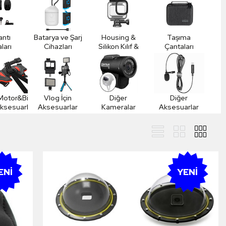
antı
Batarya ve Şarj
Housing &
Taşıma
ları
Cihazları
Silikon Kılıf &
Çantaları
Çerçeve
otor&Bisiklet
Vlog İçin
Diğer
Diğer
Aksesuarlar
Aksesuarlar
Kameralar
Aksesuarlar
ENI
YENI