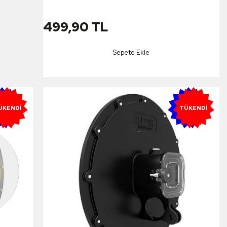
Yarım Küre
499,90 TL
Sepete Ekle
ENI
YENI
ÜKENDI
TÜKENDI