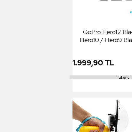
GoPro Hero12 Blac
Hero10 / Hero9 Blac
Dome Port Housing
Su Altı ve Üstü 
1.999,90 TL
Tükendi