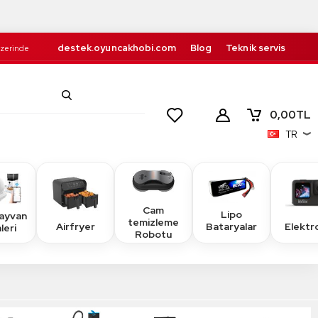
destek.oyuncakhobi.com
Blog
Teknik servis
Üzerinde
Kurumsal
İletişim
retsiz!
0,00
TL
TR
Cam
Lipo
Hayvan
temizleme
Airfryer
Elektr
Bataryalar
leri
Robotu