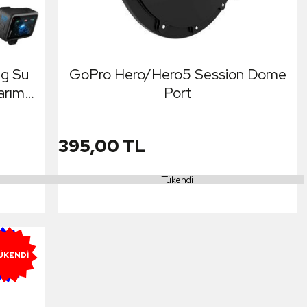
ng Su
GoPro Hero/Hero5 Session Dome
arım
Port
 Black
ck )
395,00 TL
Tükendi
ENI
ÜKENDI