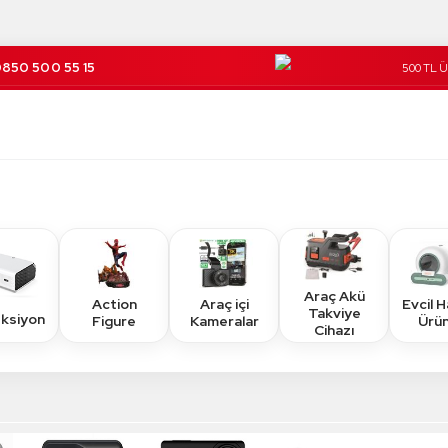
850 500 55 15
500 TL 
Kargo Üc
Araç Akü
Action
Araç içi
Evcil 
Takviye
eksiyon
Figure
Kameralar
Ürün
Cihazı