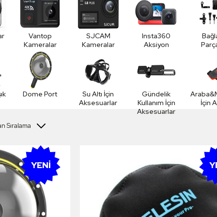
ar
Vantop
SJCAM
Insta360
Bağl
Kameralar
Kameralar
Aksiyon
Parça
Kameraları
ık
Dome Port
Su Altı İçin
Gündelik
Araba&M
Aksesuarlar
Kullanım İçin
İçin 
Aksesuarlar
YENI
Y