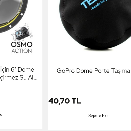
 İçin 6" Dome
GoPro Dome Porte Taşıma K
çirmez Su Altı
ım Küre
40,70 TL
le
Sepete Ekle