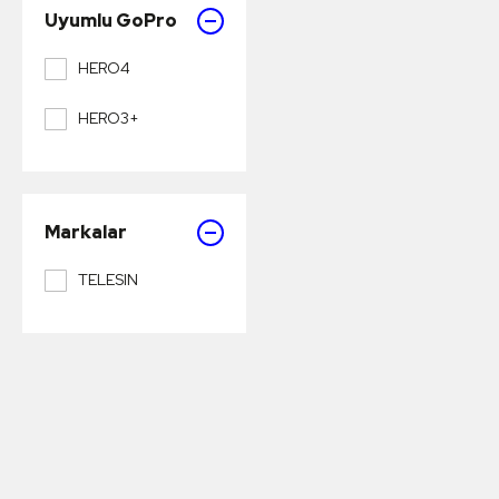
Uyumlu GoPro
HERO4
HERO3+
Markalar
TELESIN