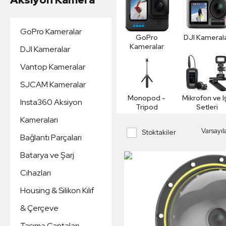
GoPro Kameralar
GoPro
DJI Kameral
Kameralar
DJI Kameralar
Vantop Kameralar
SJCAM Kameralar
Monopod -
Mikrofon ve Iş
Insta360 Aksiyon
Tripod
Setleri
Kameraları
Stoktakiler
Bağlantı Parçaları
Batarya ve Şarj
Cihazları
Housing & Silikon Kılıf
& Çerçeve
Taşıma Çantaları