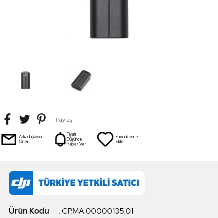
Paylaş
Fiyatı
Arkadaşlarına
Favorilerime
Düşünce
Öner
Ekle
Haber Ver
Ürün Kodu
:
CP.MA.00000135.01