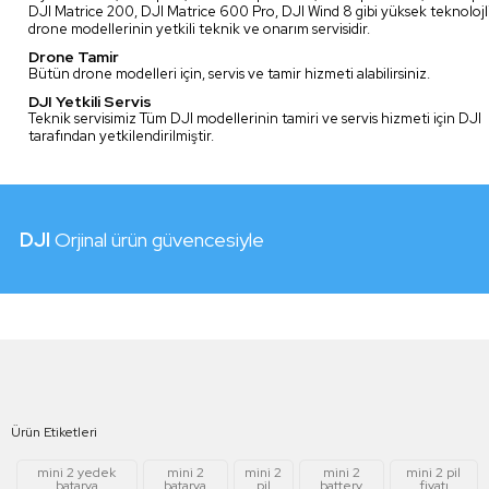
DJI Matrice 200, DJI Matrice 600 Pro, DJI Wind 8 gibi yüksek teknolojl
drone modellerinin yetkili teknik ve onarım servisidir.
Drone Tamir
Bütün drone modelleri için, servis ve tamir hizmeti alabilirsiniz.
DJI Yetkili Servis
Teknik servisimiz Tüm DJI modellerinin tamiri ve servis hizmeti için DJI
tarafından yetkilendirilmiştir.
DJI
Orjinal ürün güvencesiyle
Ürün Etiketleri
mini 2 yedek
mini 2
mini 2
mini 2
mini 2 pil
batarya
batarya
pil
battery
fiyatı