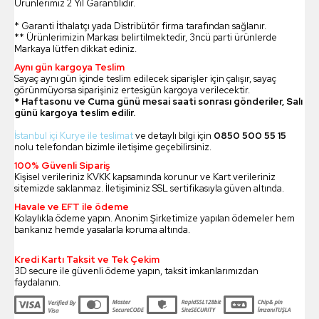
Ürünlerimiz 2 Yıl Garantilidir.
* Garanti İthalatçı yada Distribütör firma tarafından sağlanır.
** Ürünlerimizin Markası belirtilmektedir, 3ncü parti ürünlerde
Markaya lütfen dikkat ediniz.
Aynı gün kargoya Teslim
Sayaç aynı gün içinde teslim edilecek siparişler için çalışır, sayaç
görünmüyorsa siparişiniz ertesigün kargoya verilecektir.
* Haftasonu ve Cuma günü mesai saati sonrası gönderiler, Salı
günü kargoya teslim edilir.
İstanbul içi Kurye ile teslimat
ve detaylı bilgi için
0850 500 55 15
nolu telefondan bizimle iletişime geçebilirsiniz.
100% Güvenli Sipariş
Kişisel verileriniz KVKK kapsamında korunur ve Kart verileriniz
sitemizde saklanmaz. İletişiminiz SSL sertifikasıyla güven altında.
Havale ve EFT ile ödeme
Kolaylıkla ödeme yapın. Anonim Şirketimize yapılan ödemeler hem
bankanız hemde yasalarla koruma altında.
Kredi Kartı Taksit ve Tek Çekim
3D secure ile güvenli ödeme yapın, taksit imkanlarımızdan
faydalanın.