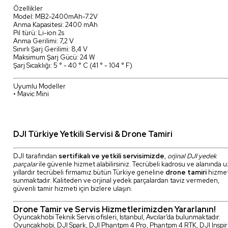
Özellikler
Model: MB2-2400mAh-7.2V
Anma Kapasitesi: 2400 mAh
Pil türü: Li-ion 2s
Anma Gerilimi: 7,2 V
Sınırlı Şarj Gerilimi: 8,4 V
Maksimum Şarj Gücü: 24 W
Şarj Sıcaklığı: 5 ° - 40 ° C (41 ° - 104 ° F)
Uyumlu Modeller
• Mavic Mini
DJI Türkiye Yetkili Servisi & Drone Tamiri
DJI tarafından
sertifikalı ve yetkili servisimizde
,
orjinal DJI yedek
parçalar
ile güvenle hizmet alabilirsiniz. Tecrübeli kadrosu ve alanında 
yıllardır tecrübeli firmamız bütün Türkiye geneline
drone tamiri
hizmet
sunmaktadır. Kaliteden ve orjinal yedek parçalardan taviz vermeden,
güvenli tamir hizmeti için bizlere ulaşın.
Drone Tamir ve Servis Hizmetlerimizden Yararlanın!
Oyuncakhobi Teknik Servis ofisleri, İstanbul, Avcılar’da bulunmaktadır.
Oyuncakhobi, DJI Spark, DJI Phantpm 4 Pro, Phantpm 4 RTK, DJI Inspir