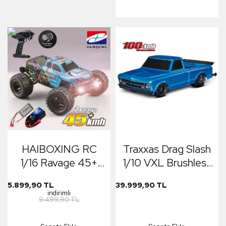
Offroad Truck
(Turuncu)
HAIBOXING RC
Traxxas Drag Slash
1/16 Ravage 45+
1/10 VXL Brushless
KM/H Sürat
2WD RTR Truck
5.899,90 TL
39.999,90 TL
Uzaktan Kumandalı
w/TQi / 1967
indirimli
9.499,90 TL
RC Model Araba
Chevrolet C10
RTR Elektrikli 4WD
Body Elektrikli