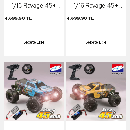
1/16 Ravage 45+
1/16 Ravage 45+
KM/H Sürat
KM/H Sürat
4.699,90 TL
4.699,90 TL
Uzaktan Kumandalı
Uzaktan Kumandalı
RC Model Araba
RC Model Araba
RTR Elektrikli 4WD
RTR Elektrikli 4WD
Sepete Ekle
Sepete Ekle
Brushless Fırçasız
Brushless Fırçasız
Offroad Truck
Offroad Truck
(Sarı)
(Mavi)