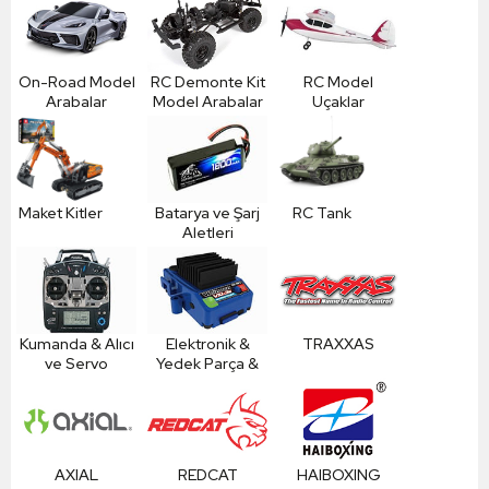
On-Road Model
RC Demonte Kit
RC Model
Arabalar
Model Arabalar
Uçaklar
Maket Kitler
Batarya ve Şarj
RC Tank
Aletleri
Kumanda & Alıcı
Elektronik &
TRAXXAS
ve Servo
Yedek Parça &
Aksesuar
AXIAL
REDCAT
HAIBOXING