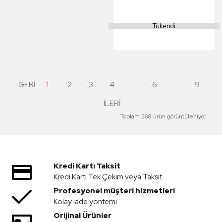
Araba RTR (Mavi) +
SKYRC E3 LiPO
Tükendi
Hızlı Şarj Edici
1
2
3
4
...
6
...
9
Toplam 268 ürün görüntüleniyor.
Kredi Kartı Taksit
Kredi Kartı Tek Çekim veya Taksit
Profesyonel müşteri hizmetleri
Kolay iade yöntemi
Orijinal Ürünler