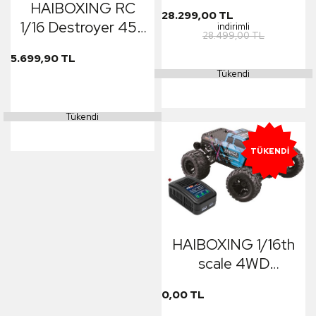
Defender 4X4 1/10
HAIBOXING RC
28.299,00 TL
Scale Trail Rock
1/16 Destroyer 45+
indirimli
28.499,00 TL
Crawler TQi
KM/H Sürat
Elektrikli Rc Model
5.699,90 TL
Uzaktan Kumandalı
Tükendi
Araba Kırmızı
RC Model Araba
RTR Elektrikli 4WD
Tükendi
Brushless Fırçasız
Truggy Truck (Yeşil)
TÜKENDI
HAIBOXING 1/16th
scale 4WD
Brushless Truck
0,00 TL
Uzaktan Kumandalı