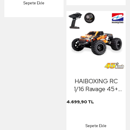
Sepete Ekle
HAIBOXING RC
1/16 Ravage 45+
KM/H Sürat
4.699,90 TL
Uzaktan Kumandalı
RC Model Araba
RTR Elektrikli 4WD
Sepete Ekle
Brushless Fırçasız