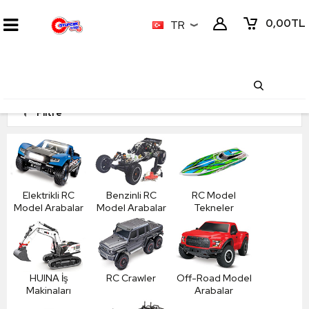
0,00
TL
TR
Filtre
Elektrikli RC
Benzinli RC
RC Model
Model Arabalar
Model Arabalar
Tekneler
HUINA İş
RC Crawler
Off-Road Model
Makinaları
Arabalar