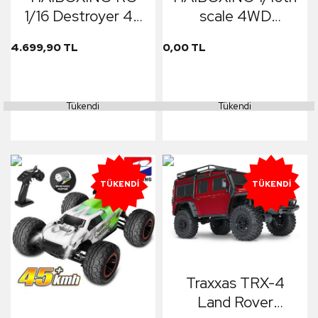
1/16 Destroyer 45
scale 4WD
KM+ Sürat Uzaktan
Brushless Truggy
4.699,90 TL
0,00 TL
Kumandalı Model
RTR
RC Model Araba
(Turuncu)+SKYRC
RTR Elektrikli 4WD
E3 LiPO Hızlı Şarj
Tükendi
Tükendi
Brushless Fırçasız
Edici
Truggy Truck
(Turuncu)
TÜKENDI
TÜKENDI
Traxxas TRX-4
Land Rover