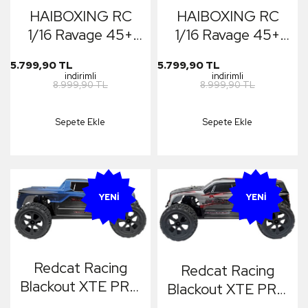
HAIBOXING RC
HAIBOXING RC
1/16 Ravage 45+
1/16 Ravage 45+
KM/H Sürat
KM/H Sürat
5.799,90 TL
5.799,90 TL
Uzaktan Kumandalı
Uzaktan Kumandalı
indirimli
indirimli
8.999,90 TL
8.999,90 TL
RC Model Araba
RC Model Araba
RTR Elektrikli 4WD
RTR Elektrikli 4WD
Sepete Ekle
Sepete Ekle
Brushless Fırçasız
Brushless Fırçasız
Offroad Truck
Offroad Truck
(Mavi) + 1300 mAh
(Sarı) + 1300 mAh
7.4V 2S 30C Lipo
7.4V 2S 30C Lipo
YENI
YENI
Batarya
Batarya
Redcat Racing
Redcat Racing
Blackout XTE PRO
Blackout XTE PRO
Brushless 1/10
Brushless 1/10