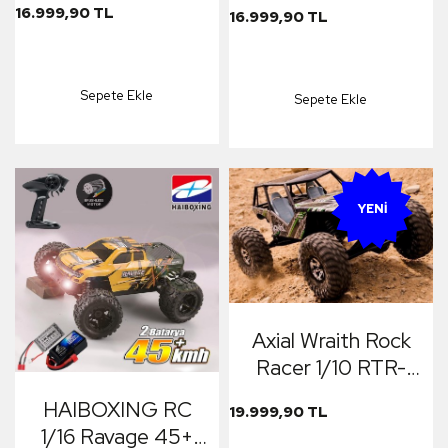
16.999,90 TL
16.999,90 TL
Elektrikli Arazi Aracı
Elektrikli Arazi Aracı
Mavi ( 80+ Km/H)
Gümüş ( 80+ Km/H
(BATARYA HARİÇ)
) (Batarya Dahil
Sepete Ekle
Sepete Ekle
Değildir)
YENI
Axial Wraith Rock
Racer 1/10 RTR-
Elektrikli Rc Model
HAIBOXING RC
19.999,90 TL
Araba Offroad
1/16 Ravage 45+