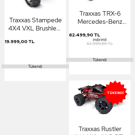
Traxxas TRX-6
Traxxas Stampede
Mercedes-Benz
4X4 VXL Brushless
G63 AMG 6X6 1/10
62.499,90 TL
RTR 1/10 4WD
Trail Crawler Truck
indirimli
19.999,00 TL
Monster Truck TQi
62.999,89 TL
TQi Elektrikli Rc
TSM Elektrikli Rc
Model Araba
Model Araba Mavi
Tükendi
Gümüş
Tükendi
TÜKENDI
Traxxas Rustler