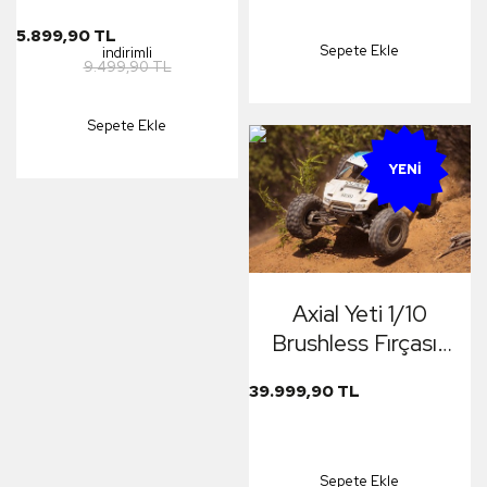
Arazi Rock Crawler
KM/H Sürat
Model
5.899,90 TL
Uzaktan Kumandalı
Sepete Ekle
indirimli
9.499,90 TL
RC Model Araba
RTR Elektrikli 4WD
Sepete Ekle
Brushless Fırçasız
Offroad Truck
YENI
(Sarı) + 1500 mAh
7.4V 2S 30C Lipo
Batarya
Axial Yeti 1/10
Brushless Fırçasız
Motorlu Su
39.999,90 TL
Geçirmez 100
KM/H Elektrikli Rc
Model Araba
Sepete Ekle