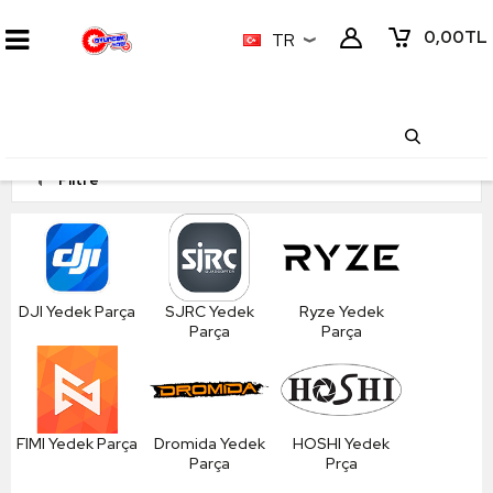
0,00
TL
TR
Filtre
DJI Yedek Parça
SJRC Yedek
Ryze Yedek
Parça
Parça
FIMI Yedek Parça
Dromida Yedek
HOSHI Yedek
Parça
Prça