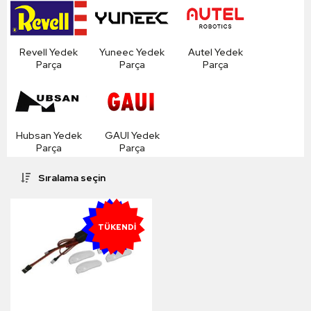
Revell Yedek
Yuneec Yedek
Autel Yedek
Parça
Parça
Parça
Hubsan Yedek
GAUI Yedek
Parça
Parça
Sıralama seçin
YENI
TÜKENDI