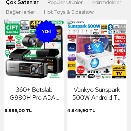
Çok Satanlar
Popüler Ürünler
İndirimdekiler
Beğenilenler
Hot Toys & Sideshow
YENI
360+ Botslab
Vankyo Sunspark
G980H Pro ADAS
500W Android TV
Ön Kamera Gerçek
1080P Destekli
6.999,00 TL
4.649,90 TL
4K UHD Arka 2K
Projeksiyon Cihazı
QHD 170° Geniş Açı
5G Wi-Fi + 5.1
Lens Gece Görüşü
Bluetooth - LCD