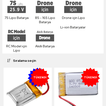
7S Lipo Batarya
8S - 16S Lipo
Drone için Lipo
Batarya
Li-ion Bataryalar
RC Model için
Akıllı Batarya
Lipo
Sıralama seçin
YENI
TÜKENDI
TÜKENDI