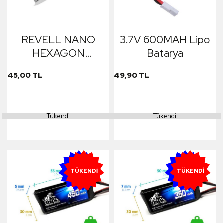
REVELL NANO
3.7V 600MAH Lipo
HEXAGON
Batarya
BATARYA 1S 3.7V
45,00 TL
49,90 TL
150MAH
Tükendi
Tükendi
YENI
YENI
TÜKENDI
TÜKENDI