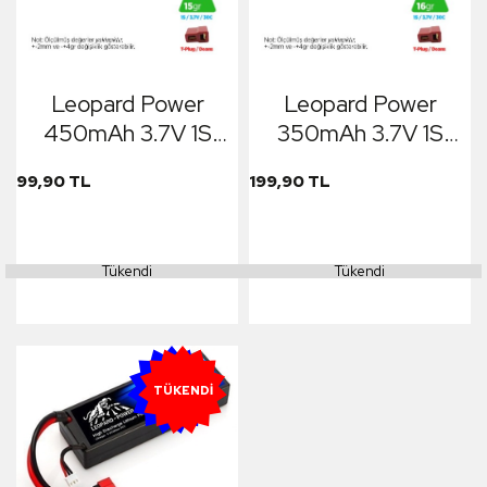
Leopard Power
Leopard Power
450mAh 3.7V 1S
350mAh 3.7V 1S
30C Lityum
30C Lityum
99,90 TL
199,90 TL
Polimer Lipo
Polimer Lipo
Batarya Pil T Plug
Batarya Pil T Plug
Tükendi
Tükendi
YENI
TÜKENDI