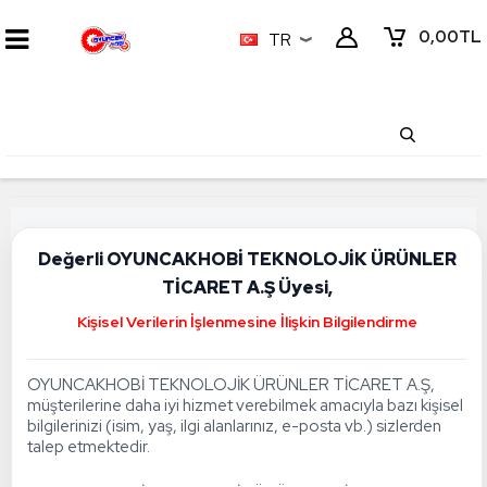
0,00
TL
TR
GIZLILIK VE ÖDEME GÜVENLIĞI
Değerli OYUNCAKHOBİ TEKNOLOJİK ÜRÜNLER
TİCARET A.Ş Üyesi,
Kişisel Verilerin İşlenmesine İlişkin Bilgilendirme
OYUNCAKHOBİ TEKNOLOJİK ÜRÜNLER TİCARET A.Ş,
müşterilerine daha iyi hizmet verebilmek amacıyla bazı kişisel
bilgilerinizi (isim, yaş, ilgi alanlarınız, e-posta vb.) sizlerden
talep etmektedir.