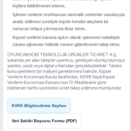
kişilere bildirilmesini isteme,
İşlenen verilerin münhasıran otomatik sistemler vasıtasıyla
analiz edilmesi suretiyle kişinin kendisi aleyhine bir
sonucun ortaya çıkmasına itiraz etme,
Kişisel verilerin kanuna aykırı olarak işlenmesi sebebiyle
zarara uğraması halinde zararın giderilmesini talep etme.
OYUNCAKHOBİ TEKNOLOJİK ÜRÜNLER TİCARET A.Ş,
yukarıda yer alan talepler uyarınca, gerekçeli olumlu/olumsuz
yanıtını, yazılı veya dijital ortamdan gerçekleştirebilir. Talebe
konu işlemlerin bir maliyet gerektirmesi halinde, Kişisel
Verilerin Korunması Kurulu tarafından, 6698 Sayılı Kişisel
Verilerin Korunması Kanunu’nun 13. Maddesine göre
belirlenen tarife üzerinden ücret talep edilmesi mümkündür.
KVKK Bilgilendirme Sayfası
Veri Sahibi Başvuru Formu (PDF)