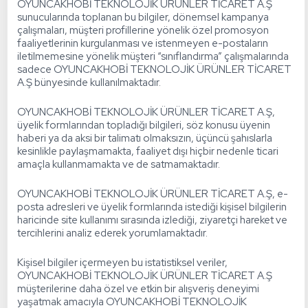
OYUNCAKHOBİ TEKNOLOJİK ÜRÜNLER TİCARET A.Ş
sunucularında toplanan bu bilgiler, dönemsel kampanya
çalışmaları, müşteri profillerine yönelik özel promosyon
faaliyetlerinin kurgulanması ve istenmeyen e-postaların
iletilmemesine yönelik müşteri “sınıflandırma” çalışmalarında
sadece OYUNCAKHOBİ TEKNOLOJİK ÜRÜNLER TİCARET
A.Ş bünyesinde kullanılmaktadır.
OYUNCAKHOBİ TEKNOLOJİK ÜRÜNLER TİCARET A.Ş,
üyelik formlarından topladığı bilgileri, söz konusu üyenin
haberi ya da aksi bir talimatı olmaksızın, üçüncü şahıslarla
kesinlikle paylaşmamakta, faaliyet dışı hiçbir nedenle ticari
amaçla kullanmamakta ve de satmamaktadır.
OYUNCAKHOBİ TEKNOLOJİK ÜRÜNLER TİCARET A.Ş, e-
posta adresleri ve üyelik formlarında istediği kişisel bilgilerin
haricinde site kullanımı sırasında izlediği, ziyaretçi hareket ve
tercihlerini analiz ederek yorumlamaktadır.
Kişisel bilgiler içermeyen bu istatistiksel veriler,
OYUNCAKHOBİ TEKNOLOJİK ÜRÜNLER TİCARET A.Ş
müşterilerine daha özel ve etkin bir alışveriş deneyimi
yaşatmak amacıyla OYUNCAKHOBİ TEKNOLOJİK