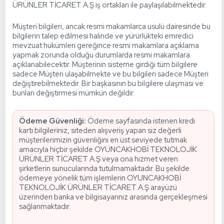
ÜRÜNLER TİCARET A.Ş iş ortakları ile paylaşılabilmektedir.
Müşteri bilgileri, ancak resmi makamlarca usulü dairesinde bu
bilgilerin talep edilmesi halinde ve yürürlükteki emredici
mevzuat hükümleri gereğince resmi makamlara açıklama
yapmak zorunda olduğu durumlarda resmi makamlara
açıklanabilecektir. Müşterinin sisteme girdiği tüm bilgilere
sadece Müşteri ulaşabilmekte ve bu bilgileri sadece Müşteri
değiştirebilmektedir. Bir başkasının bu bilgilere ulaşması ve
bunları değiştirmesi mümkün değildir.
Ödeme Güvenliği:
Ödeme sayfasında istenen kredi
kartı bilgileriniz, siteden alışveriş yapan siz değerli
müşterilerimizin güvenliğini en üst seviyede tutmak
amacıyla hiçbir şekilde OYUNCAKHOBİ TEKNOLOJİK
ÜRÜNLER TİCARET A.Ş veya ona hizmet veren
şirketlerin sunucularında tutulmamaktadır. Bu şekilde
ödemeye yönelik tüm işlemlerin OYUNCAKHOBİ
TEKNOLOJİK ÜRÜNLER TİCARET A.Ş arayüzü
üzerinden banka ve bilgisayarınız arasında gerçekleşmesi
sağlanmaktadır.