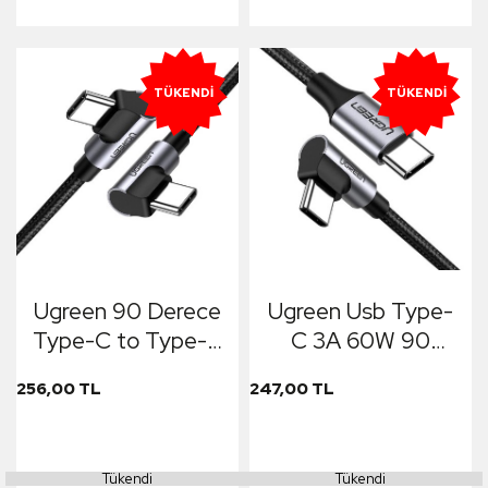
TÜKENDI
TÜKENDI
Ugreen 90 Derece
Ugreen Usb Type-
Type-C to Type-C
C 3A 60W 90
60W Data ve Şarj
Derece Şarj ve
256,00 TL
247,00 TL
Kablosu
Data Kablosu
Tükendi
Tükendi