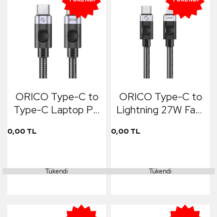
ORICO Type-C to
ORICO Type-C to
Type-C Laptop PD
Lightning 27W Fast
100W Fast Charge
Charge & Data
0,00 TL
0,00 TL
& Data Cable
Cable 3m Siyah
50cm Siyah
Tükendi
Tükendi