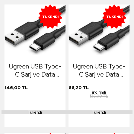
TÜKENDI
TÜKENDI
Ugreen USB Type-
Ugreen USB Type-
C Şarj ve Data
C Şarj ve Data
Kablosu Siyah 1
Kablosu Siyah 50
146,00 TL
66,20 TL
Metre
CM
indirimli
136,00 TL
Tükendi
Tükendi