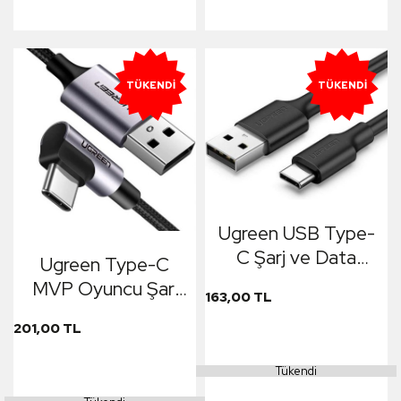
TÜKENDI
TÜKENDI
Ugreen USB Type-
C Şarj ve Data
Ugreen Type-C
Kablosu Siyah 2
MVP Oyuncu Şarj
163,00 TL
Metre
ve Data Kablosu
201,00 TL
Tükendi