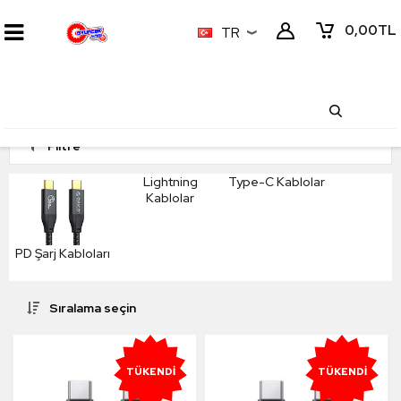
0,00
TL
TR
Filtre
Lightning
Type-C Kablolar
Kablolar
PD Şarj Kabloları
Sıralama seçin
TÜKENDI
TÜKENDI