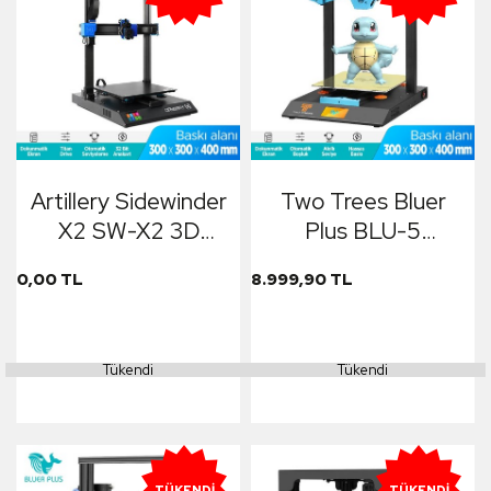
Artillery Sidewinder
Two Trees Bluer
X2 SW-X2 3D
Plus BLU-5
Yazıcı Printer
Dokunmatik Ekranlı
0,00 TL
8.999,90 TL
3D Yazıcı Printer
(300mmx300mmx4
Tükendi
Tükendi
TÜKENDI
TÜKENDI