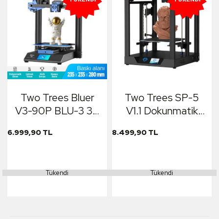
Two Trees Bluer
Two Trees SP-5
V3-90P BLU-3 3D
V1.1 Dokunmatik
Yazıcı Printer
Ekranlı 3D Yazıcı
6.999,90 TL
8.499,90 TL
(TEŞHİR)
Printer
(300mmx300mmx33
Tükendi
Tükendi