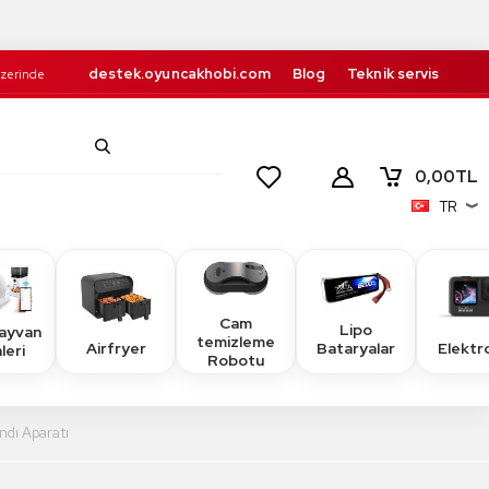
destek.oyuncakhobi.com
Blog
Teknik servis
Üzerinde
Kurumsal
İletişim
retsiz!
0,00
TL
TR
Cam
Lipo
Hayvan
temizleme
Airfryer
Elektr
Bataryalar
leri
Robotu
ndı Aparatı