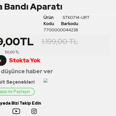
a Bandı Aparatı
Ürün
:
STK0714-URT
Kodu
Barkodu
:
7700000044238
9,00
TL
1.199,00
TL
:
50,00
TL
Stokta Yok
e
 düşünce haber ver
sit Seçenekleri
pp ile Paylaşın
ada Bizi Takip Edin