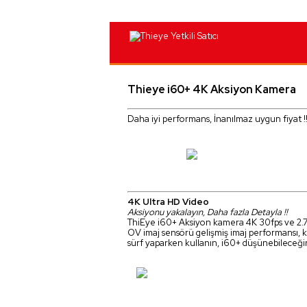
Thieye i60+ 4K Aksiyon Kamera
Daha iyi performans, İnanılmaz uygun fiyat !
4K Ultra HD Video
Aksiyonu yakalayın, Daha fazla Detayla !!
ThiEye i60+ Aksiyon kamera 4K 30fps ve 2.7K
OV imaj sensörü gelişmiş imaj performansı, ke
sürf yaparken kullanın, i60+ düşünebileceğin