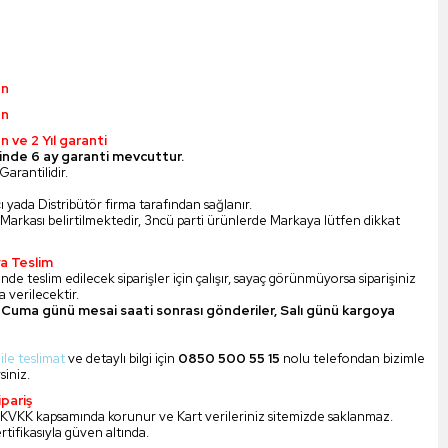
ün
ün
n ve 2 Yıl garanti
inde 6 ay garanti mevcuttur.
Garantilidir.
ı yada Distribütör firma tarafından sağlanır.
Markası belirtilmektedir, 3ncü parti ürünlerde Markaya lütfen dikkat
a Teslim
nde teslim edilecek siparişler için çalışır, sayaç görünmüyorsa siparişiniz
 verilecektir.
Cuma günü mesai saati sonrası gönderiler, Salı günü kargoya
 ile teslimat
ve detaylı bilgi için
0850 500 55 15
nolu telefondan bizimle
siniz.
pariş
iz KVKK kapsamında korunur ve Kart verileriniz sitemizde saklanmaz.
ertifikasıyla güven altında.