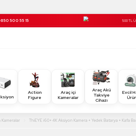
850 500 55 15
500 TL 
Kargo Üc
Araç Akü
Action
Araç içi
Evcil 
Takviye
eksiyon
Figure
Kameralar
Ürün
Cihazı
n Kameralar
ThiEYE i60+ 4K Aksiyon Kamera + Yedek Batarya + Kafa Ba