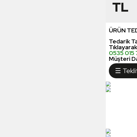
TL
ÜRÜN TED
Tedarik Ta
Tıklayara
0535 015
Müşteri Da
☰ Tekli