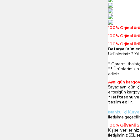
100% Orjinal ür
100% Orjinal ür
100% Orjinal ürü
Batarya ürünler
Ürünlerimiz 2 Yıl 
* Garanti İthalatç
** Ürünlerimizin 
ediniz.
Aynı gün kargoy
Sayaç aynı gün içi
ertesigün kargoya
* Haftasonu ve 
teslim edilir.
İstanbul içi Kurye
iletişime geçebilir
100% Güvenli Si
Kişisel verilerin
İletişiminiz SSL s