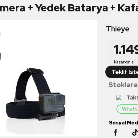
mera + Yedek Batarya + Kaf
Thieye
1.14
Kazancınız
Teklif İst
Stoklara
Tak
Whatsa
Sosyal Medy