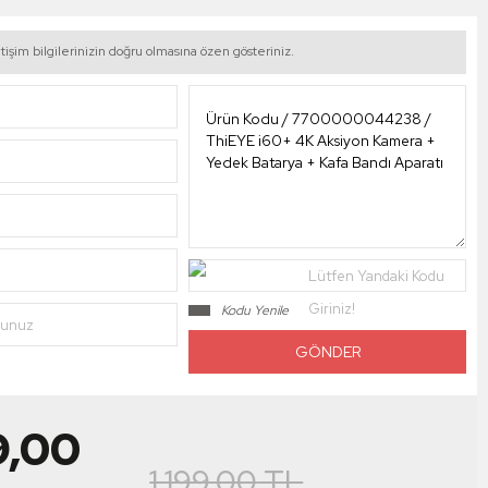
tişim bilgilerinizin doğru olmasına özen gösteriniz.
Lütfen Yandaki Kodu
Giriniz!
Kodu Yenile
nunuz
9,00
1.199,00
TL