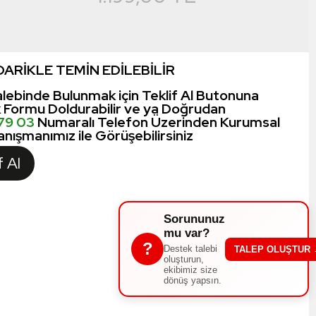
ARİKLE TEMİN EDİLEBİLİR
lebinde Bulunmak için Teklif Al Butonuna
k Formu Doldurabilir ve ya Doğrudan
 79 03
Numaralı Telefon Üzerinden Kurumsal
nışmanımız ile Görüşebilirsiniz
f Al
Sorununuz
mu var?
?
Destek talebi
TALEP OLUŞTUR
oluşturun,
ekibimiz size
dönüş yapsın.