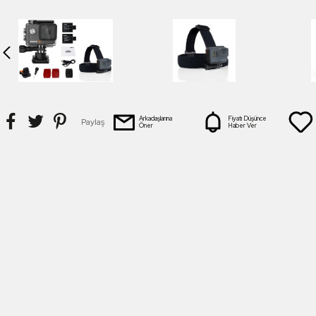
Arkadaşlarına
Fiyatı Düşünce
Paylaş
Öner
Haber Ver