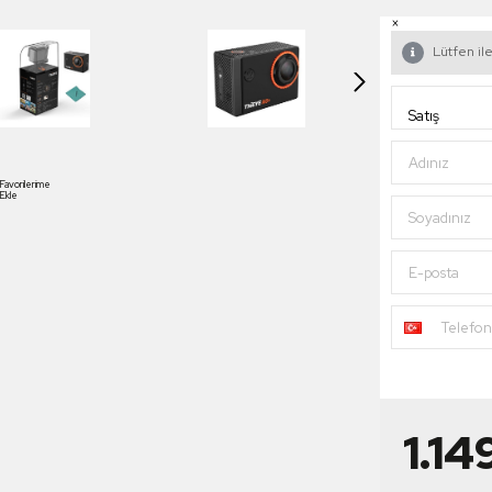
×
Lütfen ile
Adınız
Favorilerime
Ekle
Soyadınız
E-posta
Telefo
1.14