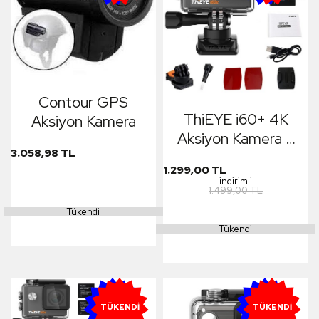
Contour GPS
ThiEYE i60+ 4K
Aksiyon Kamera
Aksiyon Kamera +
3.058,98 TL
Extra Yedek
1.299,00 TL
Batarya
indirimli
1.499,00 TL
Tükendi
Tükendi
YENI
YENI
TÜKENDI
TÜKENDI