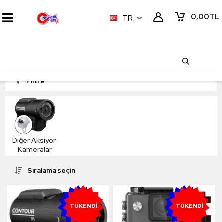
0,00
TL
TR
Filtre
Diğer Aksiyon
Kameralar
Sıralama seçin
YENI
YENI
TÜKENDI
TÜKENDI