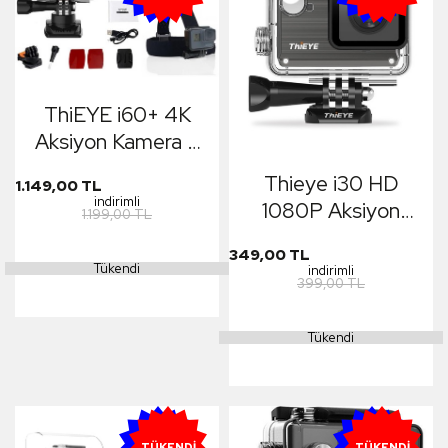
ThiEYE i60+ 4K
Aksiyon Kamera +
Yedek Batarya +
Thieye i30 HD
1.149,00 TL
Kafa Bandı Aparatı
indirimli
1080P Aksiyon
1.199,00 TL
Kamera
349,00 TL
Tükendi
indirimli
399,00 TL
Tükendi
YENI
YENI
TÜKENDI
TÜKENDI