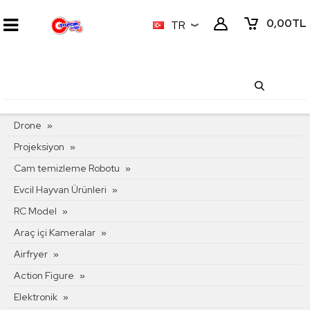
0,00
TL
TR
KATEGORI MENÜSÜ
Drone
Projeksiyon
Cam temizleme Robotu
Evcil Hayvan Ürünleri
RC Model
Araç içi Kameralar
Airfryer
Action Figure
Elektronik