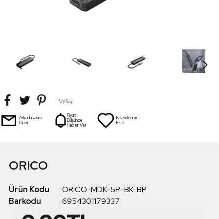
Paylaş
Fiyatı
Arkadaşlarına
Favorilerime
Düşünce
Öner
Ekle
Haber Ver
ORICO
Ürün Kodu
:
ORICO-MDK-5P-BK-BP
Barkodu
:
6954301179337