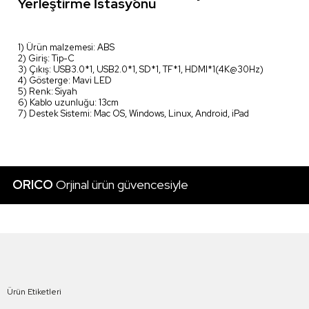
Yerleştirme İstasyonu
1) Ürün malzemesi: ABS
2) Giriş: Tip-C
3) Çıkış: USB3.0*1, USB2.0*1, SD*1, TF*1, HDMI*1(4K@30Hz)
4) Gösterge: Mavi LED
5) Renk: Siyah
6) Kablo uzunluğu: 13cm
7) Destek Sistemi: Mac OS, Windows, Linux, Android, iPad
ORICO
Orjinal ürün güvencesiyle
Ürün Etiketleri