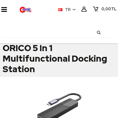
0,00
TL
TR
ORICO 5 In 1
Multifunctional Docking
Station