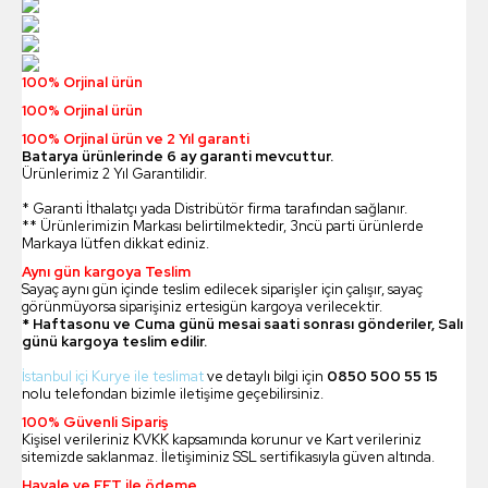
100% Orjinal ürün
100% Orjinal ürün
100% Orjinal ürün ve 2 Yıl garanti
Batarya ürünlerinde 6 ay garanti mevcuttur.
Ürünlerimiz 2 Yıl Garantilidir.
* Garanti İthalatçı yada Distribütör firma tarafından sağlanır.
** Ürünlerimizin Markası belirtilmektedir, 3ncü parti ürünlerde
Markaya lütfen dikkat ediniz.
Aynı gün kargoya Teslim
Sayaç aynı gün içinde teslim edilecek siparişler için çalışır, sayaç
görünmüyorsa siparişiniz ertesigün kargoya verilecektir.
* Haftasonu ve Cuma günü mesai saati sonrası gönderiler, Salı
günü kargoya teslim edilir.
İstanbul içi Kurye ile teslimat
ve detaylı bilgi için
0850 500 55 15
nolu telefondan bizimle iletişime geçebilirsiniz.
100% Güvenli Sipariş
Kişisel verileriniz KVKK kapsamında korunur ve Kart verileriniz
sitemizde saklanmaz. İletişiminiz SSL sertifikasıyla güven altında.
Havale ve EFT ile ödeme