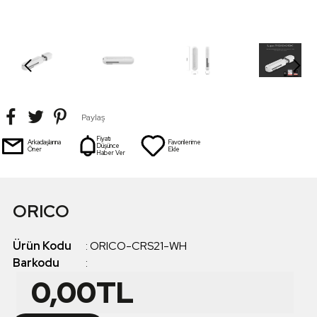
Paylaş
Fiyatı
Arkadaşlarına
Favorilerime
Düşünce
Öner
Ekle
Haber Ver
ORICO
Ürün Kodu
:
ORICO-CRS21-WH
Barkodu
:
0,00
TL