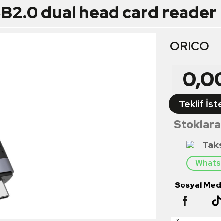
B2.0 dual head card reader
ORICO
0,0
Teklif İst
Stoklara
Tak
Whatsa
Sosyal Medy
×