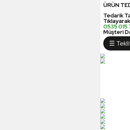
ÜRÜN TED
Tedarik Ta
Tıklayara
0535 015
Müşteri Da
☰ Tekli