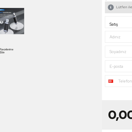
Lütfen ile
Adınız
Favorilerime
Soyadınız
Ekle
E-posta
Telefo
0,0