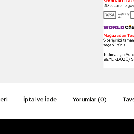
Kredi Kartı Tak
3D secure ile güv
Mağazadan Tesli
Siparişinizi tamam
seçebilirsiniz.
Teslimat için Adr
BEYLİKDÜZÜ/İ
eri
İptal ve İade
Yorumlar (0)
Tavs