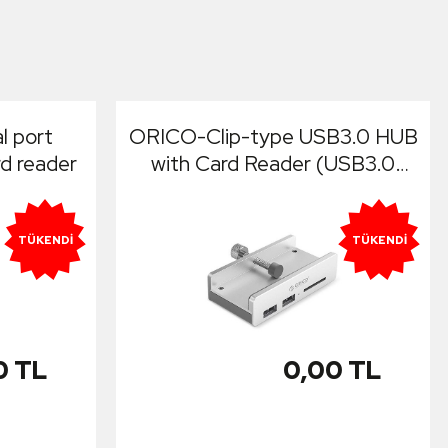
 port
ORICO-Clip-type USB3.0 HUB
d reader
with Card Reader (USB3.0
Type-A * 2(Blue)/ SD * 1)
TÜKENDI
TÜKENDI
0 TL
0,00 TL