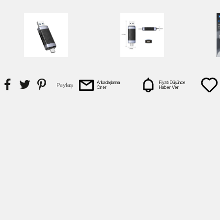
Arkadaşlarına
Fiyatı Düşünce
Paylaş
Öner
Haber Ver