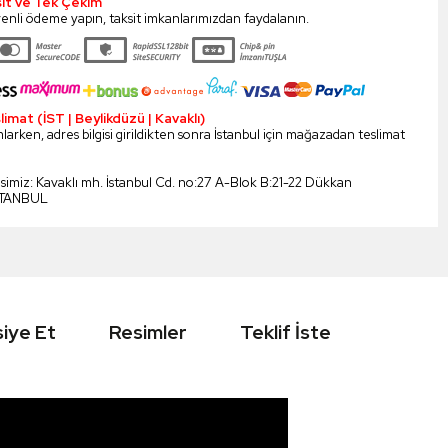
sit ve Tek Çekim
enli ödeme yapın, taksit imkanlarımızdan faydalanın.
mat (İST | Beylikdüzü | Kavaklı)
larken, adres bilgisi girildikten sonra İstanbul için mağazadan teslimat
esimiz: Kavaklı mh. İstanbul Cd. no:27 A-Blok B:21-22 Dükkan
STANBUL
iye Et
Resimler
Teklif İste