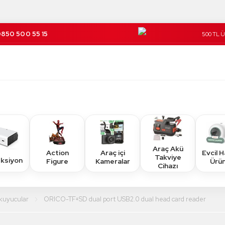
850 500 55 15
500 TL 
Kargo Üc
Araç Akü
Action
Araç içi
Evcil 
Takviye
eksiyon
Figure
Kameralar
Ürün
Cihazı
kuyucular
ORICO-TF+SD dual port USB2.0 dual head card reader