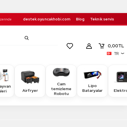
destek.oyuncakhobi.com
Blog
Teknik servis
Üzerinde
Kurumsal
İletişim
retsiz!
0,00
TL
TR
Cam
Lipo
Hayvan
temizleme
Airfryer
Elektr
Bataryalar
leri
Robotu