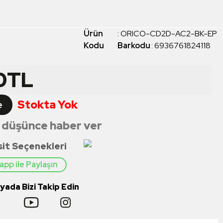
Ürün
:
ORICO-CD2D-AC2-BK-EP
Kodu
Barkodu
:
6936761824118
0
TL
Stokta Yok
e
 düşünce haber ver
sit Seçenekleri
pp ile Paylaşın
ada Bizi Takip Edin