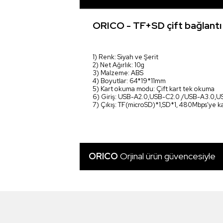
ORICO - TF+SD çift bağlantı 
1) Renk: Siyah ve Şerit
2) Net Ağırlık: 10g
3) Malzeme: ABS
4) Boyutlar: 64*19*11mm
5) Kart okuma modu: Çift kart tek okuma
6) Giriş: USB-A2.0,USB-C2.0 /USB-A3.0,
7) Çıkış: TF(microSD)*1,SD*1, 480Mbps'ye
ORICO
Orjinal ürün güvencesiyle