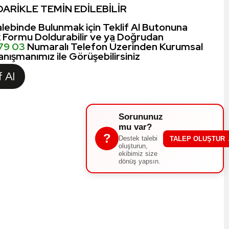
ARİKLE TEMİN EDİLEBİLİR
lebinde Bulunmak için Teklif Al Butonuna
k Formu Doldurabilir ve ya Doğrudan
 79 03
Numaralı Telefon Üzerinden Kurumsal
nışmanımız ile Görüşebilirsiniz
f Al
Sorununuz
mu var?
?
Destek talebi
TALEP OLUŞTUR
oluşturun,
ekibimiz size
dönüş yapsın.