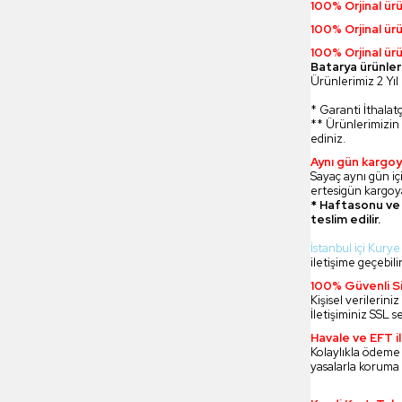
100% Orjinal ür
100% Orjinal ür
100% Orjinal ürü
Batarya ürünler
Ürünlerimiz 2 Yıl 
* Garanti İthalatç
** Ürünlerimizin 
ediniz.
Aynı gün kargoy
Sayaç aynı gün içi
ertesigün kargoya
* Haftasonu ve 
teslim edilir.
İstanbul içi Kurye
iletişime geçebilir
100% Güvenli Si
Kişisel verilerin
İletişiminiz SSL s
Havale ve EFT 
Kolaylıkla ödeme
yasalarla koruma 