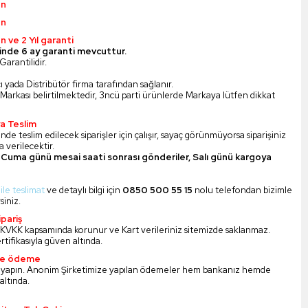
ün
ün
n ve 2 Yıl garanti
inde 6 ay garanti mevcuttur.
Garantilidir.
ı yada Distribütör firma tarafından sağlanır.
Markası belirtilmektedir, 3ncü parti ürünlerde Markaya lütfen dikkat
a Teslim
nde teslim edilecek siparişler için çalışır, sayaç görünmüyorsa siparişiniz
 verilecektir.
Cuma günü mesai saati sonrası gönderiler, Salı günü kargoya
 ile teslimat
ve detaylı bilgi için
0850 500 55 15
nolu telefondan bizimle
siniz.
pariş
iz KVKK kapsamında korunur ve Kart verileriniz sitemizde saklanmaz.
ertifikasıyla güven altında.
ile ödeme
 yapın. Anonim Şirketimize yapılan ödemeler hem bankanız hemde
altında.