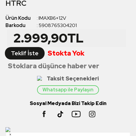
HTRC
Ürün Kodu
:
IMAXB6+12V
Barkodu
:
5908765304201
2.999,90
TL
Stokta Yok
Teklif İste
Stoklara düşünce haber ver
Taksit Seçenekleri
Whatsapp ile Paylaşın
Sosyal Medyada Bizi Takip Edin
×