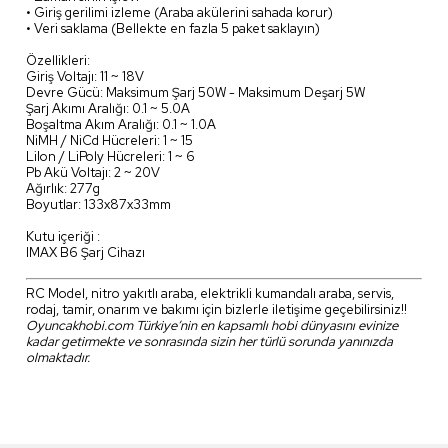
• Giriş gerilimi izleme (Araba akülerini sahada korur)
• Veri saklama (Bellekte en fazla 5 paket saklayın)
Özellikleri:
Giriş Voltajı: 11 ~ 18V
Devre Gücü: Maksimum Şarj 50W - Maksimum Deşarj 5W
Şarj Akımı Aralığı: 0.1 ~ 5.0A
Boşaltma Akım Aralığı: 0.1 ~ 1.0A
NiMH / NiCd Hücreleri: 1 ~ 15
LiIon / LiPoly Hücreleri: 1 ~ 6
Pb Akü Voltajı: 2 ~ 20V
Ağırlık: 277g
Boyutlar: 133x87x33mm
Kutu içeriği :
IMAX B6 Şarj Cihazı
RC Model, nitro yakıtlı araba, elektrikli kumandalı araba, servis,
rodaj, tamir, onarım ve bakımı için bizlerle iletişime geçebilirsiniz!!
Oyuncakhobi.com Türkiye’nin en kapsamlı hobi dünyasını evinize
kadar getirmekte ve sonrasında sizin her türlü sorunda yanınızda
olmaktadır.