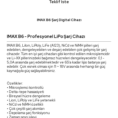
Teklif İste
IMAX B6 Şarj Digital Cihazı
IMAX B6 - Profesyonel LiPo Şarj Cihazı
IMAX B6, LiIon, LiPoly, LiFe (A123), NiCd ve NiMH pilleri şarj
edebilen, dengeleyebilen ve deşarj edebilen çok gelişmiş bir şarj
cihazıdır. Tüm en iyi şarj cihazları gibi kontrol edilen mikroişlemcidir
ve Li-XX pillerinizdeki bağımsız hücreleri dengeleyecektir. 0,1 -
5,0A arasında şarj edebilmektedir ve 6S'a kadar lipo batarya şarj
edebilir. Çok esnek olması için 11 ~ 18V arasında herhangi bir güç
kaynağıyla güç sağlayabilirsiniz.
Özellikler:
• Mikroişlemci kontrollü
• Delta-tepe hassasiyeti
• Bireysel hücre dengeleme
• Lion, LiPoly ve LiFe yetenekli
• NiCd ve NiMH özellikli
• Çok çeşitli şarj akımları
• Depolama şarj fonksiyonu
• Zaman sınırı işlevi