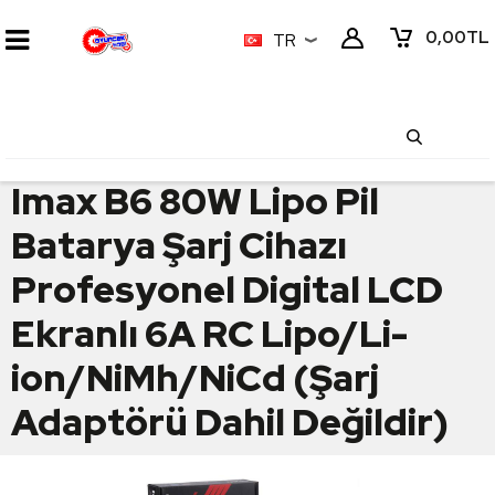
0,00
TL
TR
Imax B6 80W Lipo Pil
Batarya Şarj Cihazı
Profesyonel Digital LCD
Ekranlı 6A RC Lipo/Li-
ion/NiMh/NiCd (Şarj
Adaptörü Dahil Değildir)