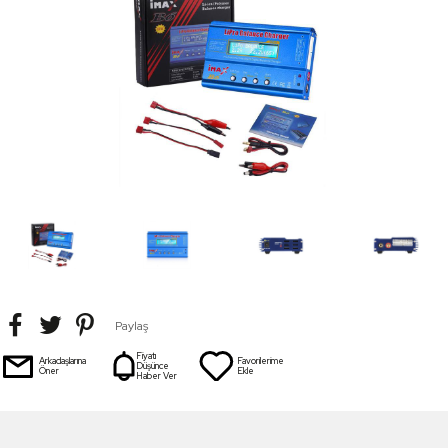
Paylaş
Fiyatı
Arkadaşlarına
Favorilerime
Düşünce
Öner
Ekle
Haber Ver