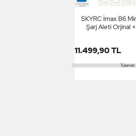
SKYRC İmax B6 Min
Şarj Aleti Orjinal
Adaptörü EU
11.499,90 TL
Tükendi