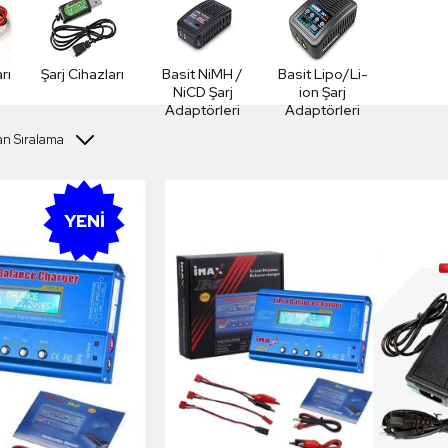
rı
Şarj Cihazları
Basit NiMH /
Basit Lipo/Li-
NiCD Şarj
ion Şarj
Adaptörleri
Adaptörleri
YENI