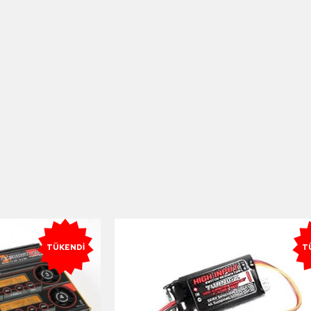
TÜKENDI
T