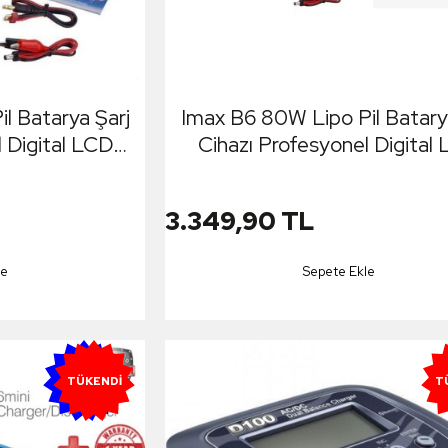
l Batarya Şarj
Imax B6 80W Lipo Pil Batary
 Digital LCD
Cihazı Profesyonel Digital
Lipo/Li-
Ekranlı 6A RC Lipo/Li-
arj Adaptörü
ion/NiMh/NiCd + AC/DC Ş
3.349,90 TL
ldir)
Adaptörü EU-12V5A
le
Sepete Ekle
YENI
TÜKENDI
T