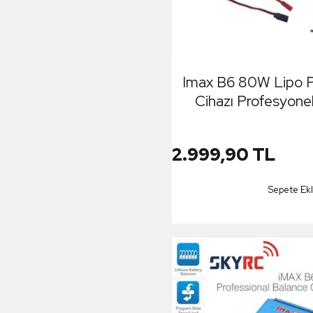
Imax B6 80W Lipo Pi
Cihazı Profesyonel
Ekranlı 6A RC 
ion/NiMh/NiCd (Ş
2.999,90 TL
Dahil Deği
Sepete Ek