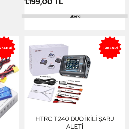
1.199,00 TL
Tükendi
ÜKENDI
TÜKENDI
HTRC T240 DUO İKİLİ ŞARJ
ALETİ