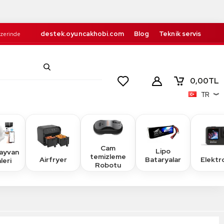
destek.oyuncakhobi.com
Blog
Teknik servis
Üzerinde
Kurumsal
İletişim
retsiz!
0,00
TL
TR
Cam
Lipo
Hayvan
temizleme
Airfryer
Elektr
Bataryalar
leri
Robotu