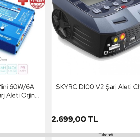
ini 60W/6A
SKYRC D100 V2 Şarj Aleti C
j Aleti Orjinal
il Değildir)
2.699,00 TL
Tükendi