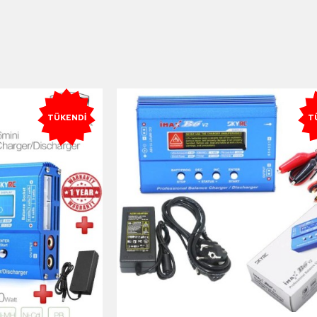
TÜKENDI
T