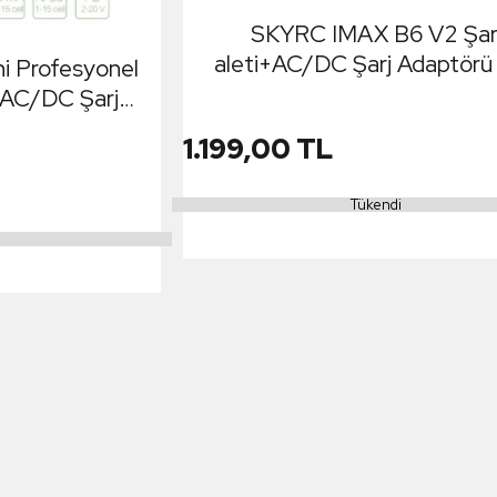
SKYRC IMAX B6 V2 Şar
aleti+AC/DC Şarj Adaptörü
i Profesyonel
12V5A
 +AC/DC Şarj
-12V5A
1.199,00 TL
Tükendi