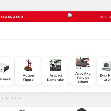
850 500 55 15
500 TL 
Kargo Üc
Araç Akü
Action
Araç içi
Evcil 
Takviye
eksiyon
Figure
Kameralar
Ürün
Cihazı
ital Şarj Aletleri