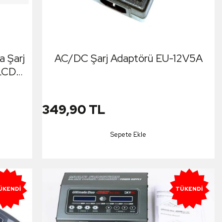
a Şarj
AC/DC Şarj Adaptörü EU-12V5A
 LCD
arj
349,90 TL
Sepete Ekle
ÜKENDI
TÜKENDI