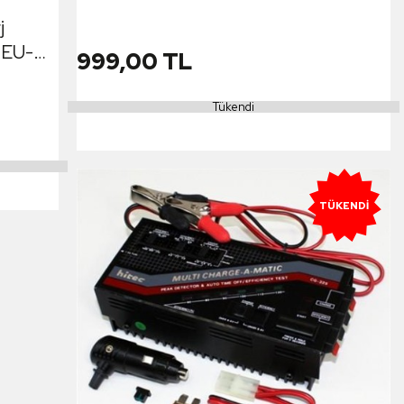
j
 EU-
999,00 TL
Tükendi
TÜKENDI