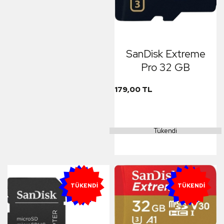
SanDisk Extreme
Pro 32 GB
179,00 TL
Tükendi
YENI
YENI
TÜKENDI
TÜKENDI