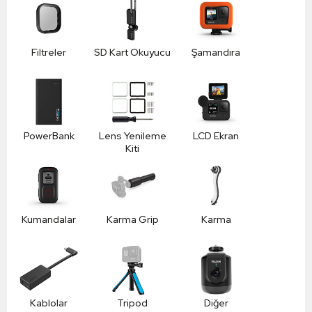
Filtreler
SD Kart Okuyucu
Şamandıra
PowerBank
Lens Yenileme
LCD Ekran
Kiti
Kumandalar
Karma Grip
Karma
Kablolar
Tripod
Diğer