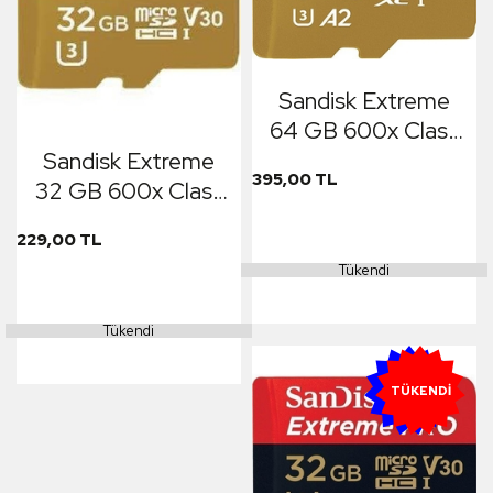
Sandisk Extreme
64 GB 600x Class
10 U3 Hafıza Kartı
Sandisk Extreme
395,00 TL
32 GB 600x Class
10 U3
229,00 TL
Tükendi
Tükendi
YENI
TÜKENDI