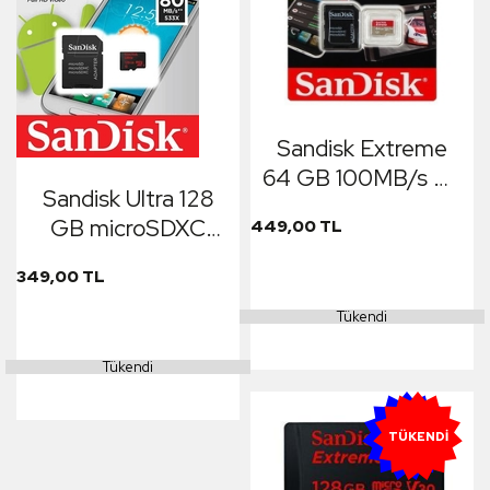
Sandisk Extreme
64 GB 100MB/s 4K
Sandisk Ultra 128
A1 MicroSD ADP
GB microSDXC
449,00 TL
UHS-I Card with
349,00 TL
Adapter
Tükendi
Tükendi
YENI
TÜKENDI