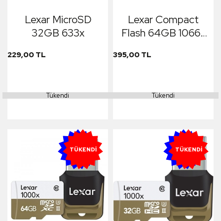
Lexar MicroSD
Lexar Compact
32GB 633x
Flash 64GB 1066x
Professional
229,00 TL
395,00 TL
Tükendi
Tükendi
YENI
YENI
TÜKENDI
TÜKENDI