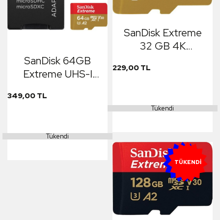
SanDisk Extreme
32 GB 4K
100MB/S SQXBG
SanDisk 64GB
229,00 TL
Extreme UHS-I
microSDXC
349,00 TL
Tükendi
Tükendi
YENI
TÜKENDI