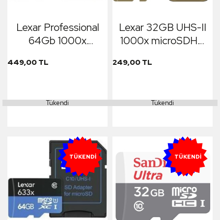
Lexar Professional
Lexar 32GB UHS-II
64Gb 1000x
1000x microSDHC
microSDXC UHS-II
Hafıza Kartı
449,00 TL
249,00 TL
Hafıza Kartı
Tükendi
Tükendi
YENI
YENI
TÜKENDI
TÜKENDI