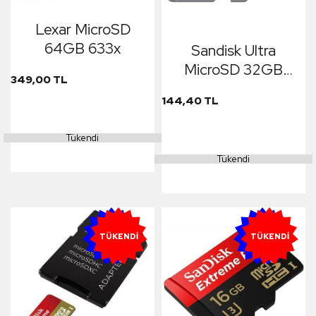
Lexar MicroSD
64GB 633x
Sandisk Ultra
MicroSD 32GB
349,00 TL
Class10
144,40 TL
Tükendi
Tükendi
YENI
YENI
TÜKENDI
TÜKENDI