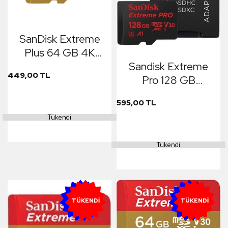
SanDisk Extreme
Plus 64 GB 4K
Sandisk Extreme
100MB/S SQXBG
449,00 TL
Pro 128 GB
microSDXC UHS-I
595,00 TL
Card with Adapter
Tükendi
Tükendi
YENI
YENI
TÜKENDI
TÜKENDI