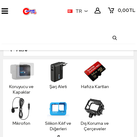
0,00
TL
TR
Filtre
Koruyucu ve
Şarj Aleti
Hafıza Kartları
Kapaklar
Mikrofon
Silikon Kılıf ve
Dış Koruma ve
Diğerleri
Çerçeveler