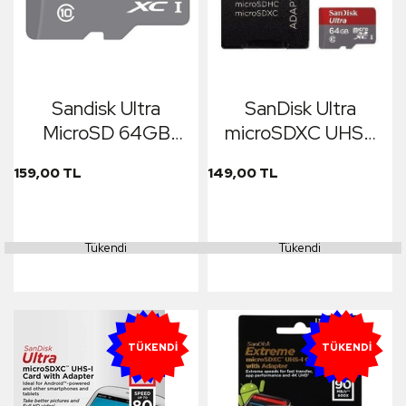
Sandisk Ultra
SanDisk Ultra
MicroSD 64GB
microSDXC UHS-I
Class10
Card with Adapter
159,00 TL
149,00 TL
Tükendi
Tükendi
YENI
YENI
TÜKENDI
TÜKENDI