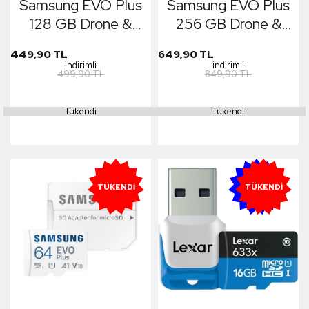
Samsung EVO Plus
Samsung EVO Plus
128 GB Drone &
256 GB Drone &
Aksiyon Kamera &
Aksiyon Kamera &
449,90 TL
649,90 TL
Araç İçi Kamera İçin
Araç İçi Kamera İçin
indirimli
indirimli
499,90 TL
849,90 TL
Yüksek Hızlı Hafıza
Yüksek Hızlı Hafıza
Kartı
Kartı
Tükendi
Tükendi
YENI
TÜKENDI
TÜKENDI