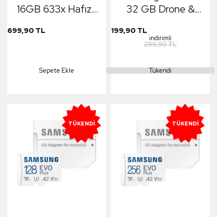
16GB 633x Hafıza
32 GB Drone &
Kartı
Aksiyon Kamera &
699,90 TL
199,90 TL
Araç İçi Kamera İçin
indirimli
299,90 TL
Yüksek Hızlı Hafıza
Kartı
Sepete Ekle
Tükendi
TÜKENDI
TÜKENDI