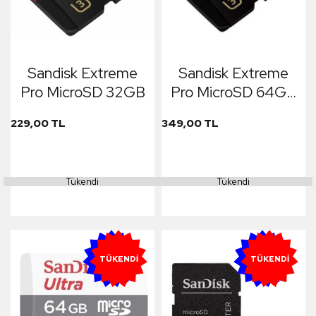
Sandisk Extreme
Sandisk Extreme
Pro MicroSD 32GB
Pro MicroSD 64GB
Drone & Aksiyon
229,00 TL
349,00 TL
Kameralar İçin Özel
Hafıza Kartı
Tükendi
Tükendi
YENI
YENI
TÜKENDI
TÜKENDI