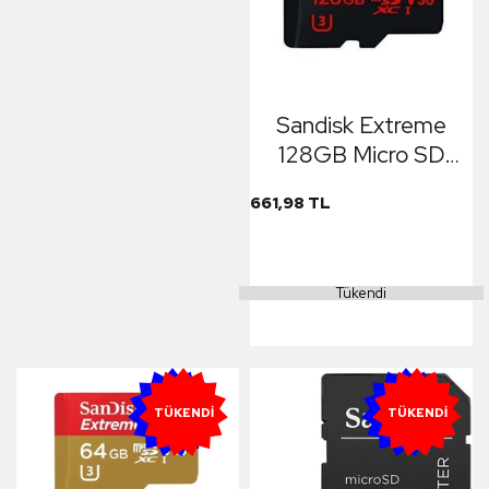
Sandisk Extreme
128GB Micro SD
Drone ve Aksiyon
661,98 TL
Kamera 4K Hafıza
Kartı
Tükendi
YENI
YENI
TÜKENDI
TÜKENDI