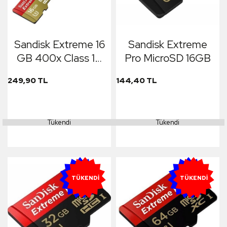
Sandisk Extreme 16
Sandisk Extreme
GB 400x Class 10
Pro MicroSD 16GB
U3
249,90 TL
144,40 TL
Tükendi
Tükendi
YENI
YENI
TÜKENDI
TÜKENDI