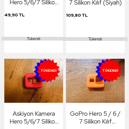
Hero 5/6/7 Silikon
7 Silikon Kılıf (Siyah)
Kılıf (Beyaz)
49,90 TL
109,80 TL
Tükendi
Tükendi
YENI
YENI
TÜKENDI
TÜKENDI
Askiyon Kamera
GoPro Hero 5 / 6 /
Hero 5/6/7 Silikon
7 Silikon Kılıf