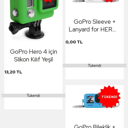
GoPro Sleeve +
Lanyard for HERO9
Black (White)
0,00 TL
GoPro Hero 4 için
Slikon Kılıf Yeşil
Tükendi
13,20 TL
Tükendi
TÜKENDI
GoPro Bileklik +