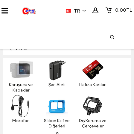
0,00
TL
TR
Filtre
Koruyucu ve
Şarj Aleti
Hafıza Kartları
Kapaklar
Mikrofon
Silikon Kılıf ve
Dış Koruma ve
Diğerleri
Çerçeveler