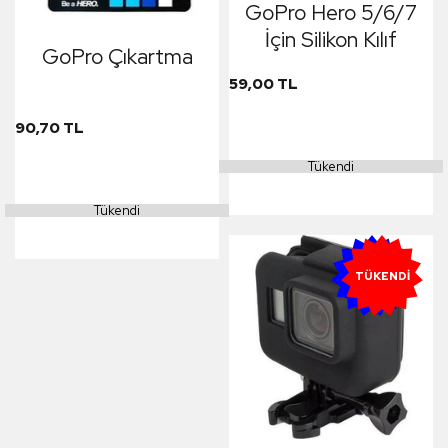
GoPro Hero 5/6/7
İçin Silikon Kılıf
GoPro Çıkartma
59,00 TL
90,70 TL
Tükendi
Tükendi
YENI
TÜKENDI