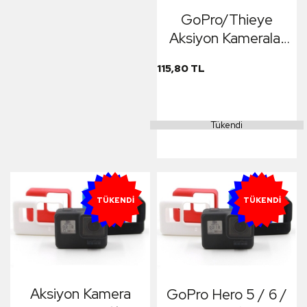
GoPro/Thieye
Aksiyon Kameralar
için Silikon Kılıf
115,80 TL
Tükendi
YENI
YENI
TÜKENDI
TÜKENDI
Aksiyon Kamera
GoPro Hero 5 / 6 /