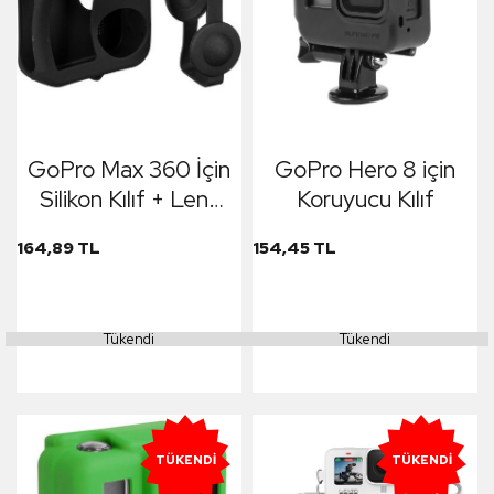
GoPro Max 360 İçin
GoPro Hero 8 için
Silikon Kılıf + Lens
Koruyucu Kılıf
Koruma Kapağı
164,89 TL
154,45 TL
Siyah
Tükendi
Tükendi
TÜKENDI
TÜKENDI