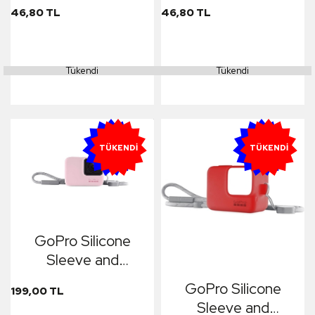
Kılıf (Kırmızı)
(Turuncu)
46,80 TL
46,80 TL
Tükendi
Tükendi
YENI
YENI
TÜKENDI
TÜKENDI
GoPro Silicone
Sleeve and
Adjustable Lanyard
GoPro Silicone
199,00 TL
Kit for GoPro
Sleeve and