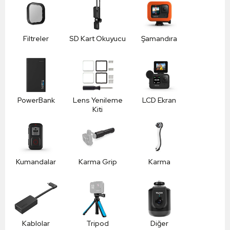
Filtreler
SD Kart Okuyucu
Şamandıra
PowerBank
Lens Yenileme
LCD Ekran
Kiti
Kumandalar
Karma Grip
Karma
Kablolar
Tripod
Diğer