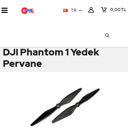
0,00
TL
TR
DJI Phantom 1 Yedek
Pervane