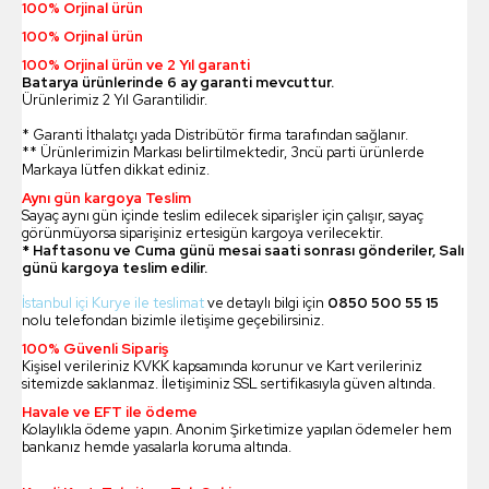
100% Orjinal ürün
100% Orjinal ürün
100% Orjinal ürün ve 2 Yıl garanti
Batarya ürünlerinde 6 ay garanti mevcuttur.
Ürünlerimiz 2 Yıl Garantilidir.
* Garanti İthalatçı yada Distribütör firma tarafından sağlanır.
** Ürünlerimizin Markası belirtilmektedir, 3ncü parti ürünlerde
Markaya lütfen dikkat ediniz.
Aynı gün kargoya Teslim
Sayaç aynı gün içinde teslim edilecek siparişler için çalışır, sayaç
görünmüyorsa siparişiniz ertesigün kargoya verilecektir.
* Haftasonu ve Cuma günü mesai saati sonrası gönderiler, Salı
günü kargoya teslim edilir.
İstanbul içi Kurye ile teslimat
ve detaylı bilgi için
0850 500 55 15
nolu telefondan bizimle iletişime geçebilirsiniz.
100% Güvenli Sipariş
Kişisel verileriniz KVKK kapsamında korunur ve Kart verileriniz
sitemizde saklanmaz. İletişiminiz SSL sertifikasıyla güven altında.
Havale ve EFT ile ödeme
Kolaylıkla ödeme yapın. Anonim Şirketimize yapılan ödemeler hem
bankanız hemde yasalarla koruma altında.