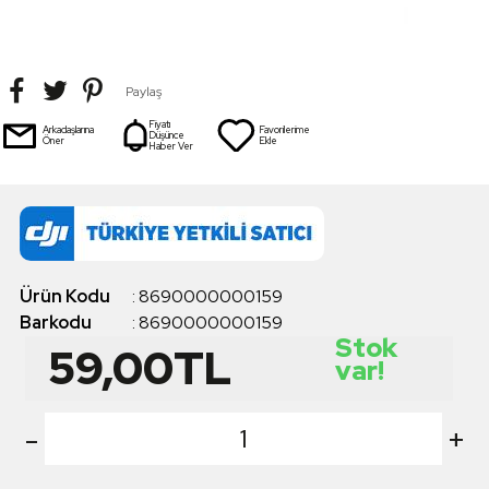
Paylaş
Fiyatı
Arkadaşlarına
Favorilerime
Düşünce
Öner
Ekle
Haber Ver
Ürün Kodu
:
8690000000159
Barkodu
:
8690000000159
Stok
59,00
TL
var!
-
+