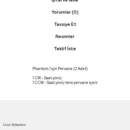
İptal ve İade
Yorumlar (0)
Tavsiye Et
Resimler
Teklif İste
Phantom 1 için Pervane (2 Adet)
1 CW - Saat yönü
1 CCW - Saat yönü tersi pervane içerir
Ürün Etiketleri