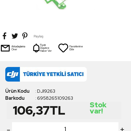
Paylaş
Fiyatı
Arkadaşlarına
Favorilerime
Düşünce
Öner
Ekle
Haber Ver
Ürün Kodu
:
DJI9263
Barkodu
:
6958265109263
Stok
106,37
TL
var!
-
+