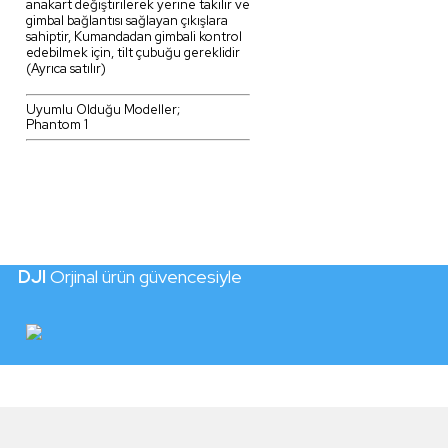
anakart değiştirilerek yerine takılır ve
gimbal bağlantısı sağlayan çıkışlara
sahiptir, Kumandadan gimbali kontrol
edebilmek için, tilt çubuğu gereklidir
(Ayrıca satılır)
Uyumlu Olduğu Modeller;
Phantom 1
DJI
Orjinal ürün güvencesiyle