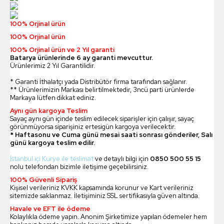
100% Orjinal ürün
100% Orjinal ürün
100% Orjinal ürün ve 2 Yıl garanti
Batarya ürünlerinde 6 ay garanti mevcuttur.
Ürünlerimiz 2 Yıl Garantilidir.
* Garanti İthalatçı yada Distribütör firma tarafından sağlanır.
** Ürünlerimizin Markası belirtilmektedir, 3ncü parti ürünlerde
Markaya lütfen dikkat ediniz.
Aynı gün kargoya Teslim
Sayaç aynı gün içinde teslim edilecek siparişler için çalışır, sayaç
görünmüyorsa siparişiniz ertesigün kargoya verilecektir.
* Haftasonu ve Cuma günü mesai saati sonrası gönderiler, Salı
günü kargoya teslim edilir.
İstanbul içi Kurye ile teslimat
ve detaylı bilgi için
0850 500 55 15
nolu telefondan bizimle iletişime geçebilirsiniz.
100% Güvenli Sipariş
Kişisel verileriniz KVKK kapsamında korunur ve Kart verileriniz
sitemizde saklanmaz. İletişiminiz SSL sertifikasıyla güven altında.
Havale ve EFT ile ödeme
Kolaylıkla ödeme yapın. Anonim Şirketimize yapılan ödemeler hem