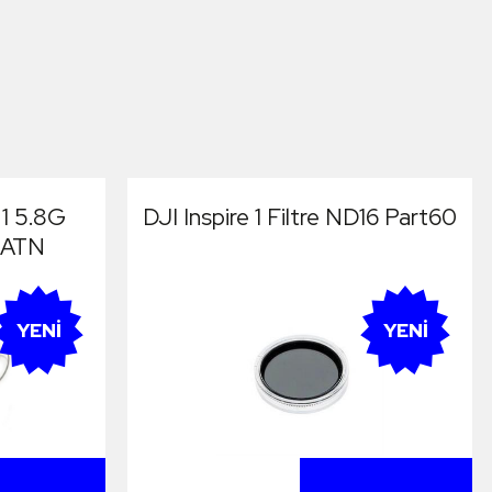
21 5.8G
DJI Inspire 1 Filtre ND16 Part60
 ATN
YENI
YENI