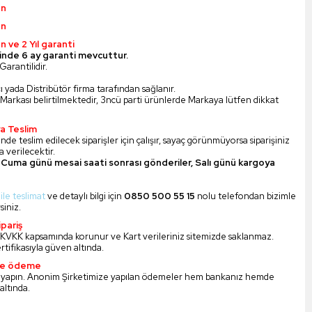
ün
ün
n ve 2 Yıl garanti
inde 6 ay garanti mevcuttur.
Garantilidir.
ı yada Distribütör firma tarafından sağlanır.
Markası belirtilmektedir, 3ncü parti ürünlerde Markaya lütfen dikkat
a Teslim
nde teslim edilecek siparişler için çalışır, sayaç görünmüyorsa siparişiniz
 verilecektir.
Cuma günü mesai saati sonrası gönderiler, Salı günü kargoya
 ile teslimat
ve detaylı bilgi için
0850 500 55 15
nolu telefondan bizimle
siniz.
pariş
iz KVKK kapsamında korunur ve Kart verileriniz sitemizde saklanmaz.
ertifikasıyla güven altında.
ile ödeme
 yapın. Anonim Şirketimize yapılan ödemeler hem bankanız hemde
altında.