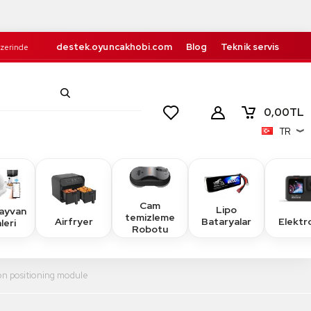
destek.oyuncakhobi.com
Blog
Teknik servis
Üzerinde
Kurumsal
İletişim
retsiz!
0,00
TL
TR
Cam
Lipo
Hayvan
temizleme
Airfryer
Elektr
Bataryalar
leri
Robotu
ion positioning module