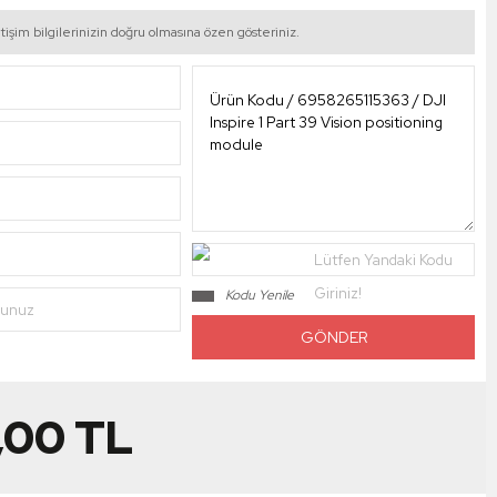
tişim bilgilerinizin doğru olmasına özen gösteriniz.
Lütfen Yandaki Kodu
Giriniz!
Kodu Yenile
nunuz
,00
TL