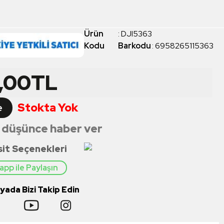
Ürün
:
DJI5363
Kodu
Barkodu
:
6958265115363
,00
TL
Stokta Yok
e
 düşünce haber ver
sit Seçenekleri
pp ile Paylaşın
ada Bizi Takip Edin