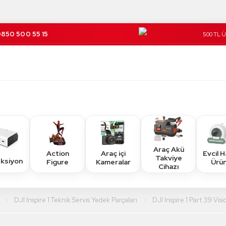
850 500 55 15
500 TL 
Kargo Üc
Araç Akü
Action
Araç içi
Evcil 
Takviye
eksiyon
Figure
Kameralar
Ürün
Cihazı
DJI Inspire 1 Teknik Servis Yedek Parçaları
DJI Inspire 1 Part 39 Vis