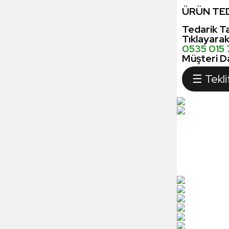
ÜRÜN TED
Tedarik Ta
Tıklayara
0535 015
Müşteri Da
☰ Tekli