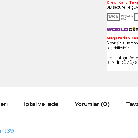
Kredi Kartı Tak
3D secure ile güv
Mağazadan Tesli
Siparişinizi tamam
seçebilirsiniz.
Teslimat için Adr
BEYLİKDÜZÜ/İ
eri
İptal ve İade
Yorumlar (0)
Tavs
Part39