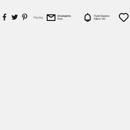
Arkadaşlarına
Fiyatı Düşünce
Paylaş
Öner
Haber Ver