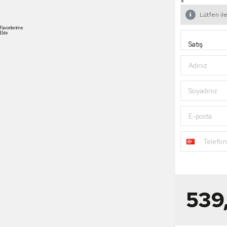
×
Lütfen ile
Favorilerime
Ekle
Adınız
Soyadınız
E-posta
Telefo
539