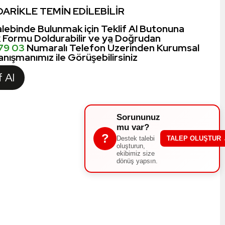
ARİKLE TEMİN EDİLEBİLİR
lebinde Bulunmak için Teklif Al Butonuna
k Formu Doldurabilir ve ya Doğrudan
 79 03
Numaralı Telefon Üzerinden Kurumsal
nışmanımız ile Görüşebilirsiniz
f Al
Sorununuz
mu var?
?
Destek talebi
TALEP OLUŞTUR
oluşturun,
ekibimiz size
dönüş yapsın.