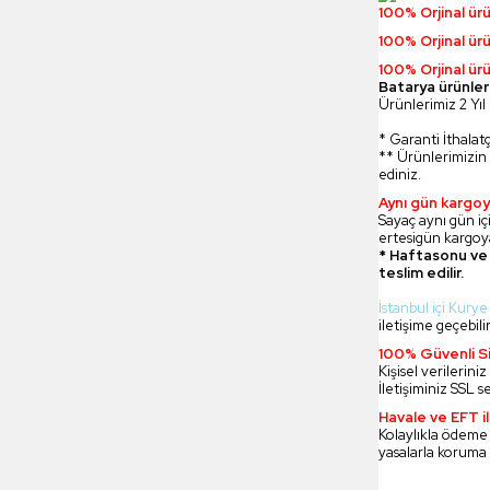
100% Orjinal ür
100% Orjinal ür
100% Orjinal ürü
Batarya ürünler
Ürünlerimiz 2 Yıl 
* Garanti İthalatç
** Ürünlerimizin 
ediniz.
Aynı gün kargoy
Sayaç aynı gün içi
ertesigün kargoya
* Haftasonu ve 
teslim edilir.
İstanbul içi Kurye
iletişime geçebilir
100% Güvenli Si
Kişisel verilerin
İletişiminiz SSL s
Havale ve EFT 
Kolaylıkla ödeme
yasalarla koruma 