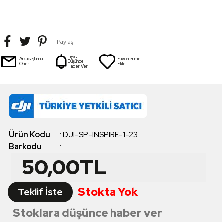
Paylaş
Fiyatı
Arkadaşlarına
Favorilerime
Düşünce
Öner
Ekle
Haber Ver
Ürün Kodu
:
DJI-SP-INSPIRE-1-23
Barkodu
:
50,00
TL
Stokta Yok
Teklif İste
Stoklara düşünce haber ver