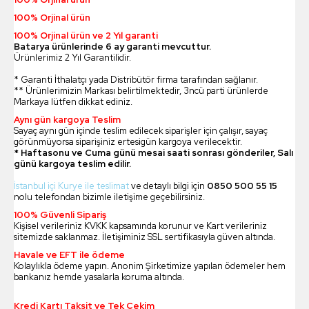
100% Orjinal ürün
100% Orjinal ürün ve 2 Yıl garanti
Batarya ürünlerinde 6 ay garanti mevcuttur.
Ürünlerimiz 2 Yıl Garantilidir.
* Garanti İthalatçı yada Distribütör firma tarafından sağlanır.
** Ürünlerimizin Markası belirtilmektedir, 3ncü parti ürünlerde
Markaya lütfen dikkat ediniz.
Aynı gün kargoya Teslim
Sayaç aynı gün içinde teslim edilecek siparişler için çalışır, sayaç
görünmüyorsa siparişiniz ertesigün kargoya verilecektir.
* Haftasonu ve Cuma günü mesai saati sonrası gönderiler, Salı
günü kargoya teslim edilir.
İstanbul içi Kurye ile teslimat
ve detaylı bilgi için
0850 500 55 15
nolu telefondan bizimle iletişime geçebilirsiniz.
100% Güvenli Sipariş
Kişisel verileriniz KVKK kapsamında korunur ve Kart verileriniz
sitemizde saklanmaz. İletişiminiz SSL sertifikasıyla güven altında.
Havale ve EFT ile ödeme
Kolaylıkla ödeme yapın. Anonim Şirketimize yapılan ödemeler hem
bankanız hemde yasalarla koruma altında.
Kredi Kartı Taksit ve Tek Çekim