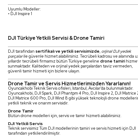
Uyumlu Modeller:
• DJI Inspire 1
DJI Türkiye Yetkili Servisi & Drone Tamiri
DJI tarafından
sertifikalı ve yetkili servisimizde
,
orjinal DJI yedek
parçalar
ile güvenle hizmet alabilirsiniz. Tecrübeli kadrosu ve alanında 
yıllardır tecrübeli firmamız bütün Türkiye geneline
drone tamiri
hizmet
sunmaktadır. Kaliteden ve orjinal yedek parçalardan taviz vermeden,
güvenli tamir hizmeti için bizlere ulaşın.
Drone Tamir ve Servis Hizmetlerimizden Yararlanın!
Oyuncakhobi Teknik Servis ofisleri, İstanbul, Avcılar’da bulunmaktadır.
Oyuncakhobi, DJI Spark, DJI Phantpm 4 Pro, DJI Inspire 2, DJI Matrice
DJI Matrice 600 Pro, DJI Wind 8 gibi yüksek teknolojli drone modelleri
yetkili teknik ve onarım servisidir.
Drone Tamir
Bütün drone modelleri için, servis ve tamir hizmeti alabilirsiniz.
DJI Yetkili Servis
Teknik servisimiz Tüm DJI modellerinin tamiri ve servis hizmeti için DJI
tarafından yetkilendirilmiştir.