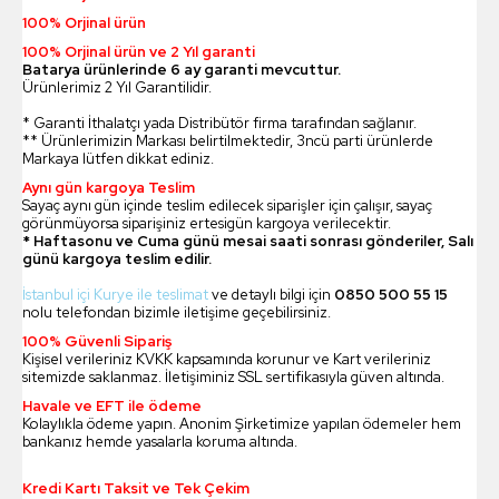
100% Orjinal ürün
100% Orjinal ürün ve 2 Yıl garanti
Batarya ürünlerinde 6 ay garanti mevcuttur.
Ürünlerimiz 2 Yıl Garantilidir.
* Garanti İthalatçı yada Distribütör firma tarafından sağlanır.
** Ürünlerimizin Markası belirtilmektedir, 3ncü parti ürünlerde
Markaya lütfen dikkat ediniz.
Aynı gün kargoya Teslim
Sayaç aynı gün içinde teslim edilecek siparişler için çalışır, sayaç
görünmüyorsa siparişiniz ertesigün kargoya verilecektir.
* Haftasonu ve Cuma günü mesai saati sonrası gönderiler, Salı
günü kargoya teslim edilir.
İstanbul içi Kurye ile teslimat
ve detaylı bilgi için
0850 500 55 15
nolu telefondan bizimle iletişime geçebilirsiniz.
100% Güvenli Sipariş
Kişisel verileriniz KVKK kapsamında korunur ve Kart verileriniz
sitemizde saklanmaz. İletişiminiz SSL sertifikasıyla güven altında.
Havale ve EFT ile ödeme
Kolaylıkla ödeme yapın. Anonim Şirketimize yapılan ödemeler hem
bankanız hemde yasalarla koruma altında.
Kredi Kartı Taksit ve Tek Çekim