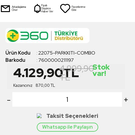
Fiyatı
Arkadaşlarına
Favorilerime
Düşünce
Öner
Ekle
Haber Ver
Ürün Kodu
:
22075-PARKKITI-COMBO
Barkodu
:
7600000211197
Stok
4.999,90
4.129,90
TL
var!
TL
Kazancınız
870,00
TL
-
+
Taksit Seçenekleri
Whatsapp ile Paylaşın