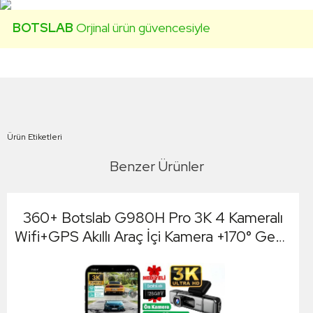
BOTSLAB
Orjinal ürün güvencesiyle
Ürün Etiketleri
Benzer Ürünler
360+ Botslab G980H Pro 3K 4 Kameralı
Wifi+GPS Akıllı Araç İçi Kamera +170° Geniş
Açı+Süper Kapasitör+Sesli Kontrol+Gece
Görüşlü (128GB HAFIZA KARTI HEDİYELİ)