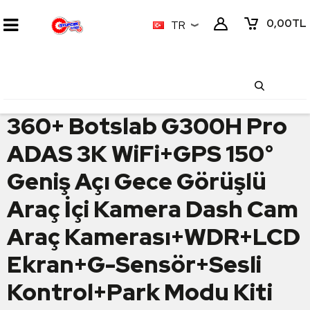
0,00
TL
TR
360+ Botslab G300H Pro
ADAS 3K WiFi+GPS 150°
Geniş Açı Gece Görüşlü
Araç İçi Kamera Dash Cam
Araç Kamerası+WDR+LCD
Ekran+G-Sensör+Sesli
Kontrol+Park Modu Kiti