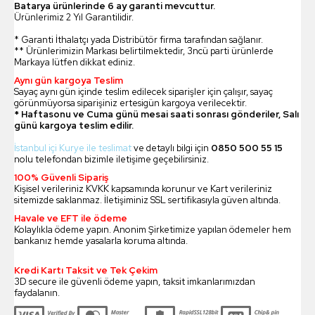
Batarya ürünlerinde 6 ay garanti mevcuttur.
Ürünlerimiz 2 Yıl Garantilidir.
* Garanti İthalatçı yada Distribütör firma tarafından sağlanır.
** Ürünlerimizin Markası belirtilmektedir, 3ncü parti ürünlerde
Markaya lütfen dikkat ediniz.
Aynı gün kargoya Teslim
Sayaç aynı gün içinde teslim edilecek siparişler için çalışır, sayaç
görünmüyorsa siparişiniz ertesigün kargoya verilecektir.
* Haftasonu ve Cuma günü mesai saati sonrası gönderiler, Salı
günü kargoya teslim edilir.
İstanbul içi Kurye ile teslimat
ve detaylı bilgi için
0850 500 55 15
nolu telefondan bizimle iletişime geçebilirsiniz.
100% Güvenli Sipariş
Kişisel verileriniz KVKK kapsamında korunur ve Kart verileriniz
sitemizde saklanmaz. İletişiminiz SSL sertifikasıyla güven altında.
Havale ve EFT ile ödeme
Kolaylıkla ödeme yapın. Anonim Şirketimize yapılan ödemeler hem
bankanız hemde yasalarla koruma altında.
Kredi Kartı Taksit ve Tek Çekim
3D secure ile güvenli ödeme yapın, taksit imkanlarımızdan
faydalanın.