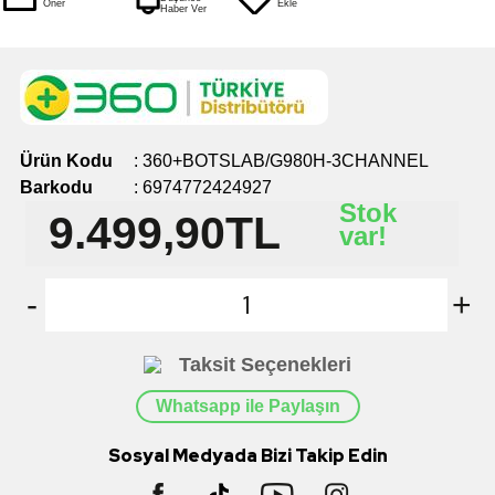
Öner
Ekle
Haber Ver
Ürün Kodu
:
360+BOTSLAB/G980H-3CHANNEL
Barkodu
:
6974772424927
Stok
9.499,90
TL
var!
-
+
Taksit Seçenekleri
Whatsapp ile Paylaşın
Sosyal Medyada Bizi Takip Edin