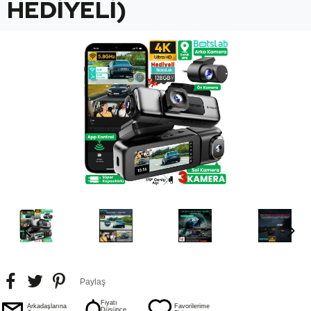
HEDİYELİ)
Paylaş
Fiyatı
Arkadaşlarına
Favorilerime
Düşünce