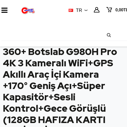
0,00
T
TR
360+ Botslab G980H Pro
4K 3 Kameralı WiFi+GPS
Akıllı Araç İçi Kamera
+170° Geniş Açı+Süper
Kapasitör+Sesli
Kontrol+Gece Görüşlü
(128GB HAFIZA KARTI