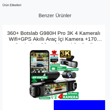
Ürün Etiketleri
Benzer Ürünler
360+ Botslab G980H Pro 3K 4 Kameralı
Wifi+GPS Akıllı Araç İçi Kamera +170°
Geniş Açı+Süper Kapasitör+Sesli
Kontrol+Gece Görüşlü (128GB HAFIZA
KARTI HEDİYELİ)