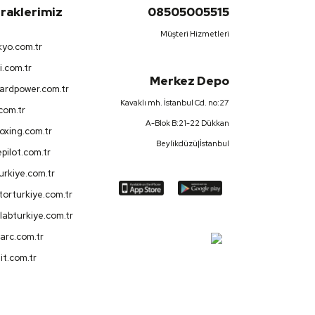
iraklerimiz
08505005515
Müşteri Hizmetleri
yo.com.tr
i.com.tr
Merkez Depo
ardpower.com.tr
Kavaklı mh. İstanbul Cd. no:27
.com.tr
A-Blok B:21-22 Dükkan
oxing.com.tr
Beylikdüzü|İstanbul
pilot.com.tr
turkiye.com.tr
orturkiye.com.tr
labturkiye.com.tr
arc.com.tr
it.com.tr