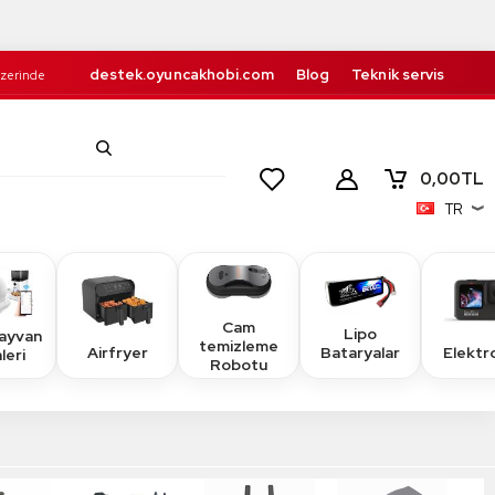
destek.oyuncakhobi.com
Blog
Teknik servis
Üzerinde
Kurumsal
İletişim
retsiz!
0,00
TL
TR
Cam
Lipo
Hayvan
temizleme
Airfryer
Elektr
Bataryalar
leri
Robotu