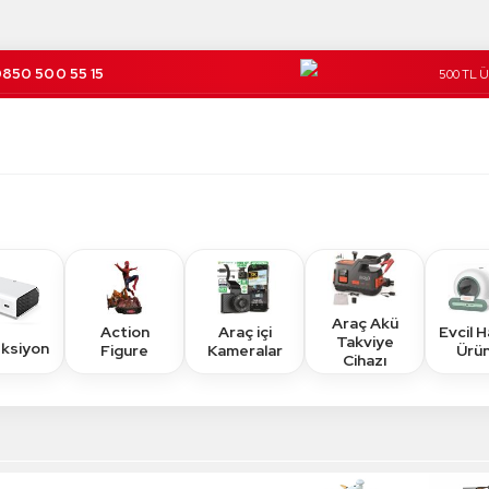
850 500 55 15
500 TL 
Kargo Üc
Araç Akü
Action
Araç içi
Evcil 
Takviye
eksiyon
Figure
Kameralar
Ürün
Cihazı