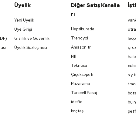
Üyelik
Diğer Satış Kanalla
İşt
Rı
Yeni Üyelik
vank
Hepsiburada
Üye Girişi
utra
Trendyol
PDF)
Gizlilik ve Güvenlik
leop
Amazon tr
ması
Üyelik Sözleşmesi
sjrc
N11
haib
Teknosa
cube
Çiçeksepeti
siyi
Pazarama
tmot
Turkcell Pasaj
bots
idefix
huin
koçtaş
petf