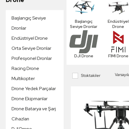
Başlangıç Seviye
Başlangıç
Endüstriyel
Seviye Dronlar
Drone
Dronlar
Endüstriyel Drone
Orta Seviye Dronlar
DJI Drone
FIMI Drone
Profesyonel Dronlar
Racing Drone
Stoktakiler
Multikopter
Drone Yedek Parçalar
Drone Ekipmanlar
Drone Batarya ve Şarj
Cihazları
DJI Drone