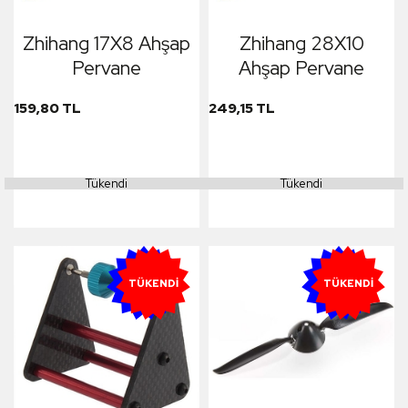
Zhihang 17X8 Ahşap
Zhihang 28X10
Pervane
Ahşap Pervane
159,80 TL
249,15 TL
Tükendi
Tükendi
YENI
YENI
TÜKENDI
TÜKENDI