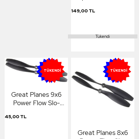
149,00 TL
Tükendi
YENI
YENI
TÜKENDI
TÜKENDI
Great Planes 9x6
Power Flow Slo-
Flyer Electric Prop
45,00 TL
2li
Great Planes 8x6