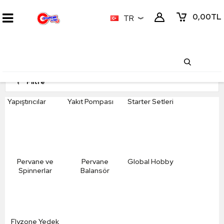
0,00
TL
TR
Filtre
Yapıştırıcılar
Yakıt Pompası
Starter Setleri
Pervane ve
Pervane
Global Hobby
Spinnerlar
Balansör
Flyzone Yedek