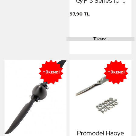
G/F 3 Series 10 X
6N Pervane
97,90 TL
Tükendi
TÜKENDI
TÜKENDI
Promodel Haoye