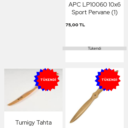
APC LP10060 10x6
Sport Pervane (1)
75,00 TL
Tükendi
YENI
YENI
TÜKENDI
TÜKENDI
Turnigy Tahta