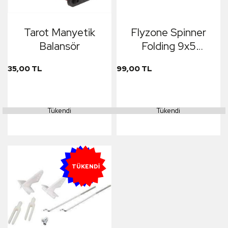
Tarot Manyetik
Flyzone Spinner
Balansör
Folding 9x5
Propeller Calypso
35,00 TL
99,00 TL
Tükendi
Tükendi
YENI
TÜKENDI