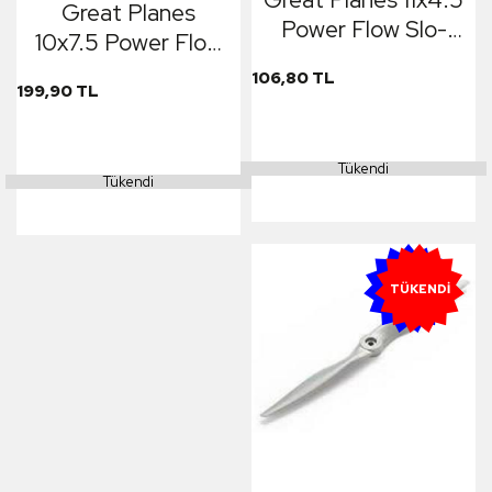
Great Planes
Power Flow Slo-
10x7.5 Power Flow
Flyer Elec Prop 2li
Slo-Flyer Elec Prop
106,80 TL
199,90 TL
2li
Tükendi
Tükendi
YENI
TÜKENDI