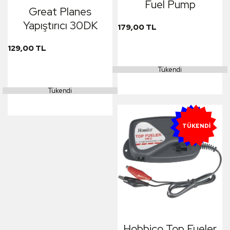
Fuel Pump
Great Planes
Yapıştırıcı 30DK
179,00 TL
129,00 TL
Tükendi
Tükendi
YENI
TÜKENDI
Hobbico Top Fueler