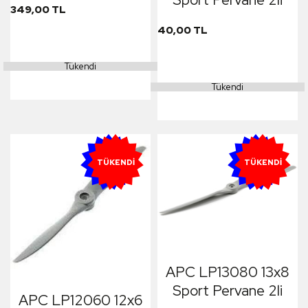
349,00 TL
40,00 TL
Tükendi
Tükendi
YENI
YENI
TÜKENDI
TÜKENDI
APC LP13080 13x8
Sport Pervane 2li
APC LP12060 12x6