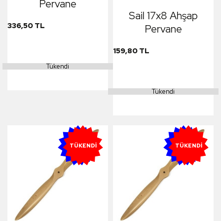
Pervane
Sail 17x8 Ahşap
336,50 TL
Pervane
159,80 TL
Tükendi
Tükendi
YENI
YENI
TÜKENDI
TÜKENDI