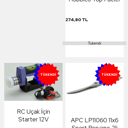
274,80 TL
Tükendi
YENI
YENI
TÜKENDI
TÜKENDI
RC Uçak İçin
Starter 12V
APC LP11060 11x6
Sport Pervane 2li