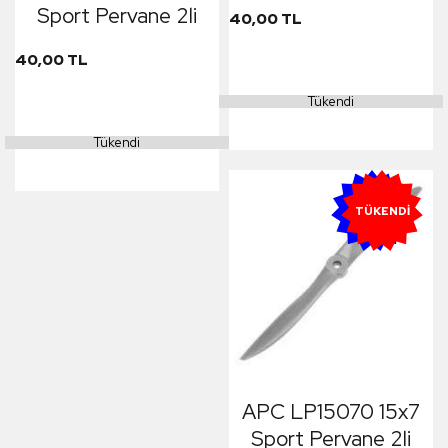
Sport Pervane 2li
40,00 TL
40,00 TL
Tükendi
Tükendi
YENI
TÜKENDI
APC LP15070 15x7
Sport Pervane 2li