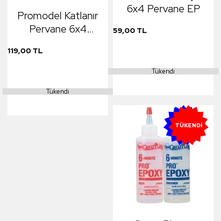
6x4 Pervane EP
Promodel Katlanır
Pervane 6x4
59,00 TL
(D32xH28mm d3.
119,00 TL
17)
Tükendi
Tükendi
YENI
TÜKENDI