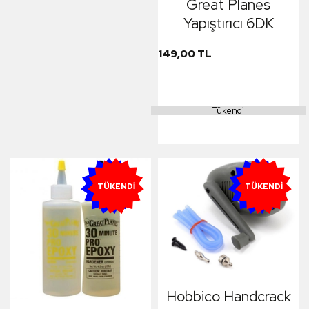
Great Planes
Yapıştırıcı 6DK
149,00 TL
Tükendi
YENI
YENI
TÜKENDI
TÜKENDI
Hobbico Handcrack