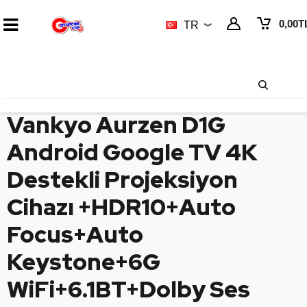
0,00
T
TR
Vankyo Aurzen D1G
Android Google TV 4K
Destekli Projeksiyon
Cihazı +HDR10+Auto
Focus+Auto
Keystone+6G
WiFi+6.1BT+Dolby Ses