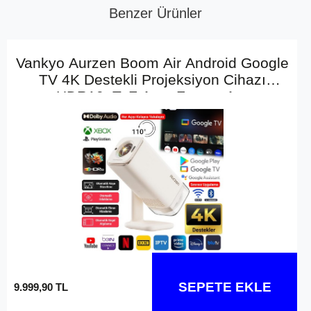
Benzer Ürünler
Vankyo Aurzen Boom Air Android Google
TV 4K Destekli Projeksiyon Cihazı
+HDR10+ToF Auto Focus+Auto
Keystone+6G WiFi+6.1BT+Dolby Ses
Sistemi+Powerbank Desteği -
PS5/PS4/XBOX
SEPETE EKLE
9.999,90 TL