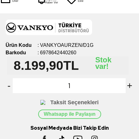
Öner
Ekle
Haber Ver
Ürün Kodu
:
VANKYOAURZEN/D1G
Barkodu
:
6978642440260
Stok
8.199,90
TL
var!
-
+
Taksit Seçenekleri
Whatsapp ile Paylaşın
Sosyal Medyada Bizi Takip Edin