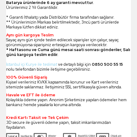
Batarya ürünlerinde 6 ay garanti mevcuttur.
Ürünlerimiz 2 Yıl Garantilidir.
* Garanti İthalatçı yada Distribütör firma tarafından sağlanır.
** Ürünlerimizin Markası belirtilmektedir, 3ncü parti ürünlerde
Markaya lütfen dikkat ediniz.
Aynı gün kargoya Teslim
Sayaç aynı gün içinde teslim edilecek siparişler için çalışır, sayaç
görünmüyorsa siparişiniz ertesigün kargoya verilecektir.
* Haftasonu ve Cuma günü mesai saati sonrası gönderiler, Salı
günü kargoya teslim edilir.
İstanbul içi Kurye ile teslimat
ve detaylı bilgi için
0850 500 55 15
nolu telefondan bizimle iletişime geçebilirsiniz.
100% Güvenli Sipariş
Kişisel verileriniz KVKK kapsamında korunur ve Kart verileriniz
sitemizde saklanmaz. İletişiminiz SSL sertifikasıyla güven altında.
Havale ve EFT ile ödeme
Kolaylıkla ödeme yapın. Anonim Şirketimize yapılan ödemeler hem
bankanız hemde yasalarla koruma altında.
Kredi Kartı Taksit ve Tek Çekim
3D secure ile güvenli ödeme yapın, taksit imkanlarımızdan
faydalanın.