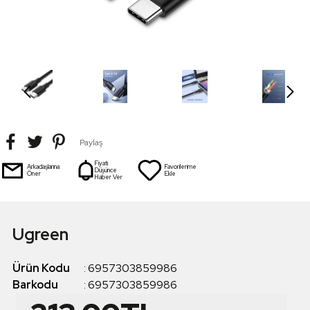
Paylaş
Fiyatı
Arkadaşlarına
Favorilerime
Düşünce
Öner
Ekle
Haber Ver
Ugreen
Ürün Kodu
:
6957303859986
Barkodu
:
6957303859986