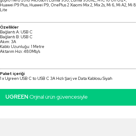
gopro hero 2018 Microsoft Lumia 950, Lumia 950XL, HTC 10 U11 U12+,
Huawei P9 Plus, Huawei P9, OnePlus 2 Xiaomi Mix 2, Mix 2s, Mi 6, Mi A2, Mi 8
Lite
Özellikler
Bağlantı A: USB C
Bağlantı B: USB C
Akım: 3A
Kablo Uzunluğu: 1 Metre
Aktarım Hızı: 480Mb/s
Paket içeriği
1 x Ugreen USB C to USB C 3A Hızlı Şarj ve Data Kablosu Siyah
UGREEN
Orjinal ürün güvencesiyle