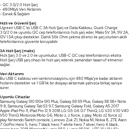
- QC 3.0/2.0 Hızlı Şarj
- 480Mb/s Veri Aktarımı
- Esnek & Sağlam
Hızlı ve Güvenli Şarj
Ugreen USB C to USB C 3A Hızlı Şarj ve Data Kablosu, Quick Charge
3.0/2.0 ile uyumlu QC cep telefonlarınızı hızlı şarj eder, Maks 5V 3A, 9V 2A,
12V 1.5A çıkışı destekler. Dahili 56k Ohm çekme direnci ile şarj olurken akıllı
telefonlarınızı güvenle koruyabilir.
3A Hızlı Şarj (maks)
Hızlı Şarj 3.0 ve 2.0 ile uyumludur, USB-C QC cep telefonlarınızı ekstra
Hızlı Şarj USB şarj cihazı ile hızlı şarj ederek zamandan tasarruf etmenizi
sağlar .
Veri Aktarımı
Bu USB C kablosu veri senkronizasyonu için 480 Mbps’ye kadar aktarım
hızlarını destekler ve 1 GB’lık bir dosyayı aktarmak yalnızca birkaç saniye
sürer.
Uyumlu Cihazlar
Samsung Galaxy S10 S10e S10 Plus, Galaxy S9 S9 Plus, Galaxy S8 S8+ Note
9 8, Samsung Galaxy Tab S3 9.7, Samsung Galaxy Fold, Galaxy A5 2017
Apple iPad Pro 11, iPad Pro 12.9 2018 LG G5 G6 G7 ThinQ, LG V20 V30 V40
V50 ThinQ Motorola Moto G6, Moto z, z force, z play, Moto z2 force z2
play Nintendo Switch console, Lenovo Zuk Z1, Nokia N1, Nokia 8, ZTE Axon
7 GoPro Hero 5, hero 7 black hero 7 white hero 7 silver, hero 6 black,