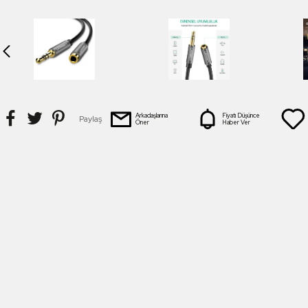
Arkadaşlarına
Fiyatı Düşünce
Paylaş
Öner
Haber Ver