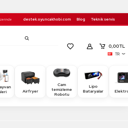
destek.oyuncakhobi.com
Blog
Teknik servis
Üzerinde
Kurumsal
İletişim
retsiz!
0,00
TL
TR
Cam
Lipo
Hayvan
temizleme
Airfryer
Elektr
Bataryalar
leri
Robotu