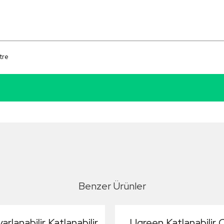
tre
e
Benzer Ürünler
rlanabilir Katlanabilir
Ugreen Katlanabilir Ç