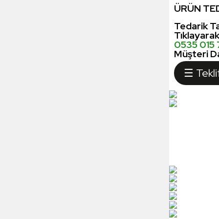
ÜRÜN TED
Tedarik Ta
Tıklayara
0535 015
Müşteri Da
☰ Tekli