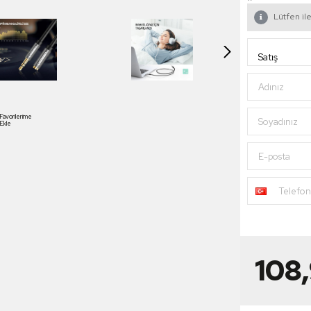
Lütfen ile
Adınız
Favorilerime
Soyadınız
Ekle
E-posta
Telefo
108