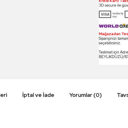
Kredi Kartı Tak
3D secure ile güv
Mağazadan Tesli
Siparişinizi tamam
seçebilirsiniz.
Teslimat için Adr
BEYLİKDÜZÜ/İ
eri
İptal ve İade
Yorumlar (0)
Tavs