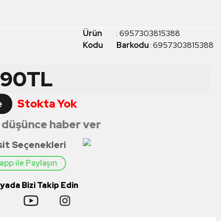
Ürün
:
6957303815388
Kodu
Barkodu
:
6957303815388
,90
TL
Stokta Yok
e
 düşünce haber ver
sit Seçenekleri
pp ile Paylaşın
ada Bizi Takip Edin