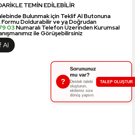
ARİKLE TEMİN EDİLEBİLİR
lebinde Bulunmak için Teklif Al Butonuna
k Formu Doldurabilir ve ya Doğrudan
 79 03
Numaralı Telefon Üzerinden Kurumsal
nışmanımız ile Görüşebilirsiniz
f Al
Sorununuz
mu var?
?
Destek talebi
TALEP OLUŞTUR
oluşturun,
ekibimiz size
dönüş yapsın.