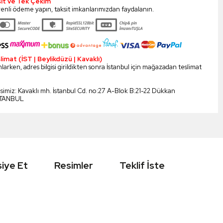
sit ve Tek Çekim
enli ödeme yapın, taksit imkanlarımızdan faydalanın.
mat (İST | Beylikdüzü | Kavaklı)
larken, adres bilgisi girildikten sonra İstanbul için mağazadan teslimat
esimiz: Kavaklı mh. İstanbul Cd. no:27 A-Blok B:21-22 Dükkan
STANBUL
iye Et
Resimler
Teklif İste