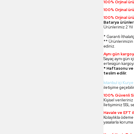
100% Orjinal ür
100% Orjinal ür
100% Orjinal ürü
Batarya ürünler
Ürünlerimiz 2 Yıl 
* Garanti İthalatç
** Ürünlerimizin 
ediniz.
Aynı gün kargoy
Sayaç aynı gün içi
ertesigün kargoya
* Haftasonu ve 
teslim edilir.
İstanbul içi Kurye
iletişime geçebilir
100% Güvenli Si
Kişisel verilerin
İletişiminiz SSL s
Havale ve EFT 
Kolaylıkla ödeme
yasalarla koruma 