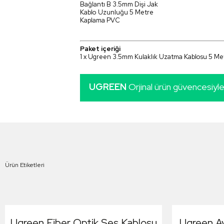
Bağlantı B 3.5mm Dişi Jak
Kablo Uzunluğu 5 Metre
Kaplama PVC
Paket içeriği
1 x Ugreen 3.5mm Kulaklık Uzatma Kablosu 5 Me
UGREEN
Orjinal ürün güvencesiyl
Ürün Etiketleri
Ugreen Fiber Optik Ses Kablosu
Ugreen Aya