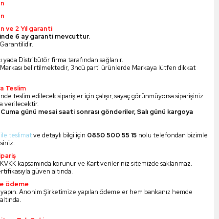
ün
ün
n ve 2 Yıl garanti
inde 6 ay garanti mevcuttur.
Garantilidir.
ı yada Distribütör firma tarafından sağlanır.
Markası belirtilmektedir, 3ncü parti ürünlerde Markaya lütfen dikkat
a Teslim
nde teslim edilecek siparişler için çalışır, sayaç görünmüyorsa siparişiniz
 verilecektir.
Cuma günü mesai saati sonrası gönderiler, Salı günü kargoya
 ile teslimat
ve detaylı bilgi için
0850 500 55 15
nolu telefondan bizimle
siniz.
pariş
iz KVKK kapsamında korunur ve Kart verileriniz sitemizde saklanmaz.
ertifikasıyla güven altında.
ile ödeme
 yapın. Anonim Şirketimize yapılan ödemeler hem bankanız hemde
altında.