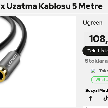
x Uzatma Kablosu 5 Metre
Ugreen
108
Teklif İst
Stoklara
Tak
Whatsa
Sosyal Medy
×