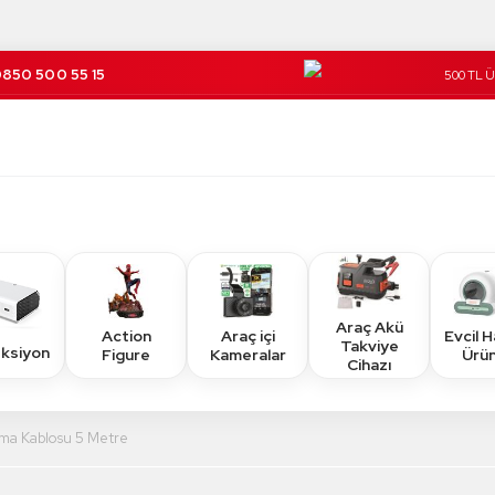
850 500 55 15
500 TL 
Kargo Üc
Araç Akü
Action
Araç içi
Evcil 
Takviye
eksiyon
Figure
Kameralar
Ürün
Cihazı
ma Kablosu 5 Metre