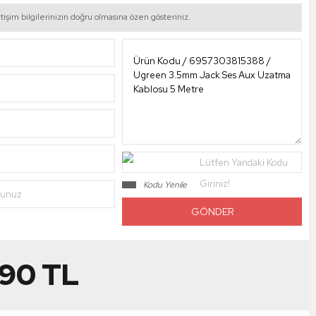
tişim bilgilerinizin doğru olmasına özen gösteriniz.
Lütfen Yandaki Kodu
Giriniz!
Kodu Yenile
nunuz
,90
TL