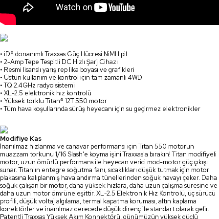
• iD® donanımlı Traxxas Güç Hücresi NiMH pil
• 2-Amp Tepe Tespitli DC Hızlı Şarj Cihazı
• Resmi lisanslı yarış rep lika boyası ve grafikleri
• Üstün kullanım ve kontrol için tam zamanlı 4WD
• TQ 2.4GHz radyo sistemi
• XL-2.5 elektronik hız kontrolü
• Yüksek torklu Titan® 12T 550 motor
• Tüm hava koşullarında sürüş heyecanı için su geçirmez elektronikler
Modifiye Kas
İnanılmaz hızlanma ve canavar performansı için Titan 550 motorun
muazzam torkunu 1/16 Slash'e koyma işini Traxxas'a bırakın! Titan modifiyeli
motor, uzun ömürlü performans ile heyecan verici mod-motor güç çıkışı
sunar. Titan'ın entegre soğutma fanı, sıcaklıkları düşük tutmak için motor
plakasına kalıplanmış havalandırma tünellerinden soğuk havayı çeker. Daha
soğuk çalışan bir motor, daha yüksek hızlara, daha uzun çalışma süresine ve
daha uzun motor ömrüne eşittir. XL-2.5 Elektronik Hız Kontrolü, üç sürücü
profili, düşük voltaj algılama, termal kapatma koruması, altın kaplama
konektörler ve inanılmaz derecede düşük direnç ile standart olarak gelir.
Patentli Traxxas Yüksek Akım Konnektörü, günümüzün yüksek güçlü