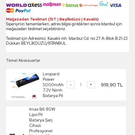
Mağazadan Teslimat (İST | Beylikdüzü | Kavaklı)
Siparişinizi tamamlarken, adres bilgisi girildikten sonra İstanbul için
mağazadan teslimat seçebilirsiniz.
Teslimat için Adresimiz: Kavaklı mh. İstanbul Cd. no:27 A-Blok B:21-22
Dükkan BEYLİKDÜZÜ/İSTANBUL
Temel Aksesuarlar
Leopard
Power
919,90 TL
5000mAh
-
+
7.2V Nimh
Batarya Pil
Imax B6 80W
Lipo Pil
Batarya Şarj
Cihazı
Profesyonel