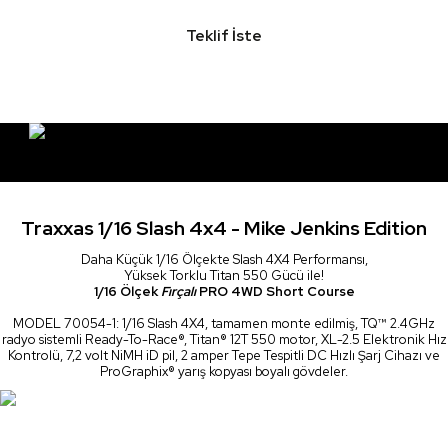
Teklif İste
Traxxas 1/16 Slash 4x4 - Mike Jenkins Edition
Daha Küçük 1/16 Ölçekte Slash 4X4 Performansı,
Yüksek Torklu Titan 550 Gücü ile!
1/16 Ölçek
Fırçalı
PRO 4WD Short Course
MODEL 70054-1: 1/16 Slash 4X4, tamamen monte edilmiş, TQ™ 2.4GHz
radyo sistemli Ready-To-Race®, Titan® 12T 550 motor, XL-2.5 Elektronik Hız
Kontrolü, 7,2 volt NiMH iD pil, 2 amper Tepe Tespitli DC Hızlı Şarj Cihazı ve
ProGraphix® yarış kopyası boyalı gövdeler.