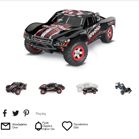
Paylaş
Fiyatı
Arkadaşlarına
Favorilerime
Düşünce
Öner
Ekle
Haber Ver