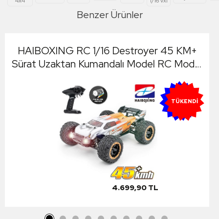
4x4
1/16 vxl
Benzer Ürünler
HAIBOXING RC 1/16 Destroyer 45 KM+
Sürat Uzaktan Kumandalı Model RC Model
Araba RTR Elektrikli 4WD Brushless
Fırçasız Truggy Truck (Turuncu)
YENI
TÜKENDI
4.699,90 TL