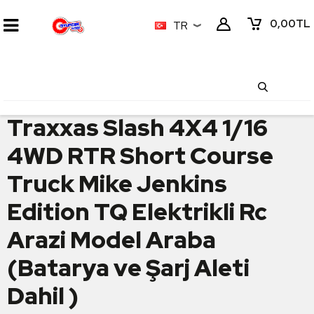
0,00
TL
TR
Traxxas Slash 4X4 1/16
4WD RTR Short Course
Truck Mike Jenkins
Edition TQ Elektrikli Rc
Arazi Model Araba
(Batarya ve Şarj Aleti
Dahil )