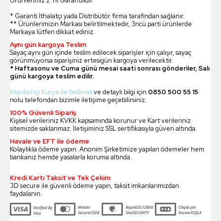
Ürünlerimiz 2 Yıl Garantilidir.
* Garanti İthalatçı yada Distribütör firma tarafından sağlanır.
** Ürünlerimizin Markası belirtilmektedir, 3ncü parti ürünlerde
Markaya lütfen dikkat ediniz.
Aynı gün kargoya Teslim
Sayaç aynı gün içinde teslim edilecek siparişler için çalışır, sayaç
görünmüyorsa siparişiniz ertesigün kargoya verilecektir.
* Haftasonu ve Cuma günü mesai saati sonrası gönderiler, Salı
günü kargoya teslim edilir.
İstanbul içi Kurye ile teslimat
ve detaylı bilgi için
0850 500 55 15
nolu telefondan bizimle iletişime geçebilirsiniz.
100% Güvenli Sipariş
Kişisel verileriniz KVKK kapsamında korunur ve Kart verileriniz
sitemizde saklanmaz. İletişiminiz SSL sertifikasıyla güven altında.
Havale ve EFT ile ödeme
Kolaylıkla ödeme yapın. Anonim Şirketimize yapılan ödemeler hem
bankanız hemde yasalarla koruma altında.
Kredi Kartı Taksit ve Tek Çekim
3D secure ile güvenli ödeme yapın, taksit imkanlarımızdan
faydalanın.