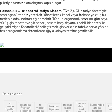
pilleriyle sınırsız akım akışının kapısını açar.
Hassas 2.4GHz Kontrol Radyo Sistemi
TQ™ 2,4 GHz radyo sistemiyle,
aracı açıp sürmeniz yeterlidir. Yönetilecek kanal veya frekans yoktur, bu
nedenle odak noktası eğlenmektir. TQ'nun ergonomik tasarımı, gün boyu
sürüş için rahattır ve şık hatları, hasara karşı dayanıklı dahili bir anten ile
geliştirilmiştir. Kontrolleri özelleştirmek için vericinin fabrika servo yönleri
basit programlama sistemi aracılığıyla kolayca tersine çevrilebilir.
TRAXXAS
Orjinal ürün
güvencesiyle
Ürün Etiketleri
rc
traxxas
rc araba
rc
traxxas
kumandalı
araba
traxxas
slash
ku
fiyatları
model
slash
araba
fiyatları
fiyatları
4x4
ar
elektrikli
araba
4x4
fiyatları