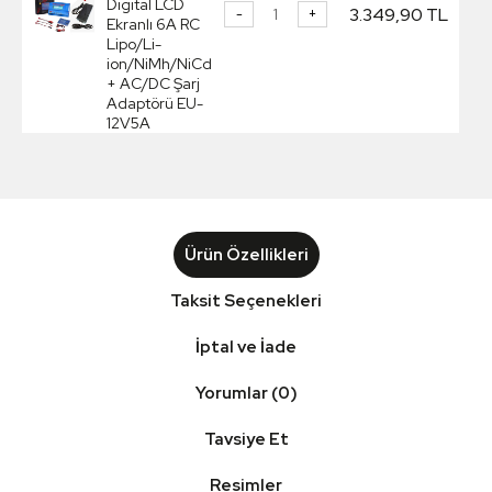
Digital LCD
3.349,90 TL
-
+
Ekranlı 6A RC
Lipo/Li-
ion/NiMh/NiCd
+ AC/DC Şarj
Adaptörü EU-
12V5A
Ürün Özellikleri
Taksit Seçenekleri
İptal ve İade
Yorumlar (0)
Tavsiye Et
Resimler