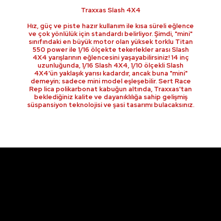
Traxxas Slash 4X4
Hız, güç ve piste hazır kullanım ile kısa süreli eğlence
ve çok yönlülük için standardı belirliyor. Şimdi, "mini"
sınıfındaki en büyük motor olan yüksek torklu Titan
550 power ile 1/16 ölçekte tekerlekler arası Slash
4X4 yarışlarının eğlencesini yaşayabilirsiniz! 14 inç
uzunluğunda, 1/16 Slash 4X4, 1/10 ölçekli Slash
4X4'ün yaklaşık yarısı kadardır, ancak buna "mini"
demeyin; sadece mini model eşleşebilir. Sert Race
Rep lica polikarbonat kabuğun altında, Traxxas'tan
beklediğiniz kalite ve dayanıklılığa sahip gelişmiş
süspansiyon teknolojisi ve şasi tasarımı bulacaksınız.