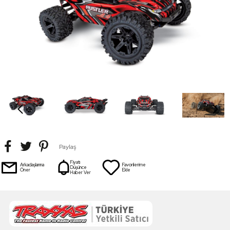
Paylaş
Fiyatı
Arkadaşlarına
Favorilerime
Düşünce
Öner
Ekle
Haber Ver