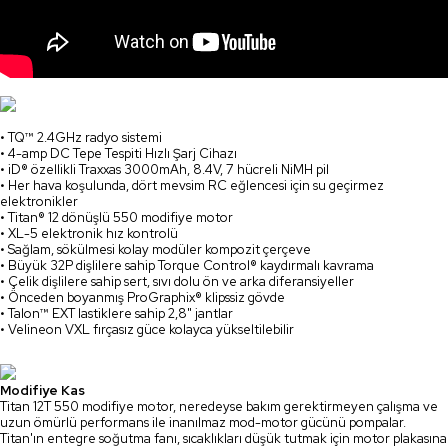
• TQ™ 2.4GHz radyo sistemi
• 4-amp DC Tepe Tespiti Hızlı Şarj Cihazı
• iD® özellikli Traxxas 3000mAh, 8.4V, 7 hücreli NiMH pil
• Her hava koşulunda, dört mevsim RC eğlencesi için su geçirmez
elektronikler
• Titan® 12 dönüşlü 550 modifiye motor
• XL-5 elektronik hız kontrolü
• Sağlam, sökülmesi kolay modüler kompozit çerçeve
• Büyük 32P dişlilere sahip Torque Control® kaydırmalı kavrama
• Çelik dişlilere sahip sert, sıvı dolu ön ve arka diferansiyeller
• Önceden boyanmış ProGraphix® klipssiz gövde
• Talon™ EXT lastiklere sahip 2,8" jantlar
• Velineon VXL fırçasız güce kolayca yükseltilebilir
Modifiye Kas
Titan 12T 550 modifiye motor, neredeyse bakım gerektirmeyen çalışma ve
uzun ömürlü performans ile inanılmaz mod-motor gücünü pompalar.
Titan'ın entegre soğutma fanı, sıcaklıkları düşük tutmak için motor plakasına