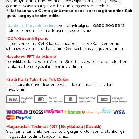
Sayaç aynı gün içinde teslim edilecek siparişler için çalışır, sayaç
görünmüyorsa siparişiniz ertesigün kargoya verilecektir.
* Haftasonu ve Cuma günü mesai saati sonrası gönderiler, Salı
günü kargoya teslim edilir.
İstanbul içi Kurye ile teslimat
ve detaylı bilgi için
0850 500 55 15
nolu telefondan bizimle iletişime geçebilirsiniz.
100% Güvenli Sipariş
Kişisel verileriniz KVKK kapsamında korunur ve Kart verileriniz
sitemizde saklanmaz. İletişiminiz SSL sertifikasıyla güven altında.
Havale ve EFT ile ödeme
Kolaylıkla ödeme yapın. Anonim Şirketimize yapılan ödemeler hem
bankanız hemde yasalarla koruma altında.
Kredi Kartı Taksit ve Tek Çekim
3D secure ile güvenli ödeme yapın, taksit imkanlarımızdan
faydalanın.
Mağazadan Teslimat (İST | Beylikdüzü | Kavaklı)
Siparişinizi tamamlarken, adres bilgisi girildikten sonra İstanbul için
mağazadan teslimat seçebilirsiniz.