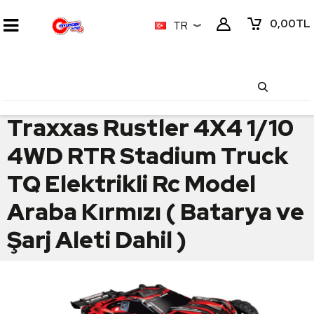
0,00
TL
TR
Traxxas Rustler 4X4 1/10
4WD RTR Stadium Truck
TQ Elektrikli Rc Model
Araba Kırmızı ( Batarya ve
Şarj Aleti Dahil )