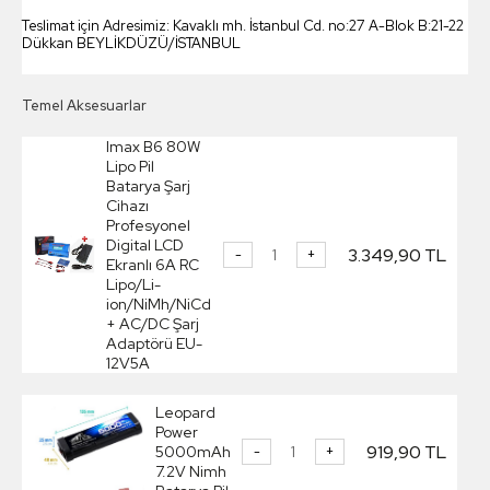
Teslimat için Adresimiz: Kavaklı mh. İstanbul Cd. no:27 A-Blok B:21-22
Dükkan BEYLİKDÜZÜ/İSTANBUL
Temel Aksesuarlar
Imax B6 80W
Lipo Pil
Batarya Şarj
Cihazı
Profesyonel
Digital LCD
3.349,90 TL
-
+
Ekranlı 6A RC
Lipo/Li-
ion/NiMh/NiCd
+ AC/DC Şarj
Adaptörü EU-
12V5A
Leopard
Power
919,90 TL
5000mAh
-
+
7.2V Nimh