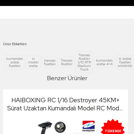
TRAXXAS
Orjinal ürün
güvencesiyle
Ürün Etiketleri
Traxxas
kumandalı
rc
Rustler
rc araba
traxxas
Traxxas
kumandalı
araba
model
1/10 RTR
fiyatları
fiyatları
Rustler
araba 4×4
fiyatları
araba
Stadium
elektrikli
Truck
Benzer Ürünler
HAIBOXING RC 1/16 Destroyer 45KM+
Sürat Uzaktan Kumandalı Model RC Model
Araba RTR Elektrikli 4WD Brushless
Fırçasız Truggy Truck (Turuncu) + 1500
mAh 7.4V 2S 30C Lipo Batarya
TÜKENDI