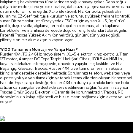
kalıplanmış havalandırma tünellerinden soğuk havayı çeker. Daha soğuk
çalışan bir motor, daha yüksek hızlara, daha uzun çalışma süresine ve daha
uzun motor ömrüne eşittir. XL-5 Elektronik Hız Kontrolü, yüksek akım
kullanımı, EZ-Set® tek tuşla kurulum ve sorunsuz yüksek frekans kontrolü
sunar. Bir zamanlar üst düzey yedek ESC'ler için ayrılan XL-5, üç sürücü
profili, düşük voltaj algılama, termal kapatma koruması, altın kaplama
konektörler ve inanılmaz derecede düşük direnç ile standart olarak gelir.
Patentli Traxxas Yüksek Akım Konnektörü, günümüzün yüksek güçlü
pilleriyle sınırsız akım akışının kapısını açar.
%100 Tamamen Montajlı ve Yarışa Hazır®
Rustler 4X4, TQ 2.4GHz radyo sistemi, XL-5 elektronik hız kontrolü, Titan
12T motor, 4 amper DC Tepe Tespitli Hızlı Şarj Cihazı, iD'li 8.4V NiMH pil,
boyalı ve dekalize edilmiş gövde, önceden yapıştırılmış lastikler ve Hızlı
Başlangıç Kılavuzu. Traxxas, Rustler 4X4'ü ve tüm ürünlerimizi rakipsiz
birinci sınıf destekle desteklemektedir. Sorularınızı telefon, web sitesi veya
e-posta yoluyla yanıtlamak için yetenekli temsilcilerden oluşan bir personel
hazırdır. Eşsiz parça desteği, Rustler 4X4'ün dünya çapındaki binlerce hobi
satıcısından parçalar ve destekle servis edilmesini sağlar. Yatırımınız ayrıca
Traxxas Ömür Boyu Elektronik Garantisi ile korunmaktadır. Traxxas, RC
deneyiminizin kolay, eğlenceli ve hızlı olmasını sağlamak için ekstra yol kat
ediyor!