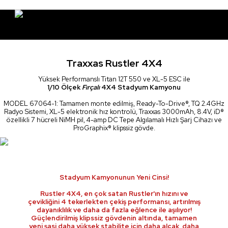
Traxxas Rustler 4X4
Yüksek Performanslı Titan 12T 550 ve XL-5 ESC ile
1/10 Ölçek
Fırçalı
4X4 Stadyum Kamyonu
MODEL 67064-1: Tamamen monte edilmiş, Ready-To-Drive®, TQ 2.4GHz
Radyo Sistemi, XL-5 elektronik hız kontrolü, Traxxas 3000mAh, 8.4V, iD®
özellikli 7 hücreli NiMH pil, 4-amp DC Tepe Algılamalı Hızlı Şarj Cihazı ve
ProGraphix® klipssiz gövde.
Stadyum Kamyonunun Yeni Cinsi!
Rustler 4X4, en çok satan Rustler'ın hızını ve
çevikliğini 4 tekerlekten çekiş performansı, artırılmış
dayanıklılık ve daha da fazla eğlence ile aşılıyor!
Güçlendirilmiş klipssiz gövdenin altında, tamamen
yeni şasi daha yüksek stabilite için daha alçak, daha