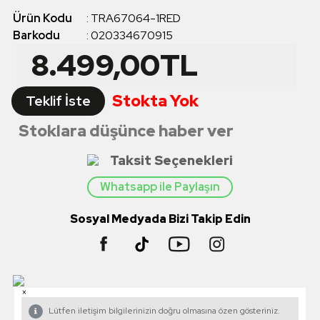
Ürün Kodu
:
TRA67064-1RED
Barkodu
:
020334670915
8.499,00
TL
Stokta Yok
Teklif İste
Stoklara düşünce haber ver
Taksit Seçenekleri
Whatsapp ile Paylaşın
Sosyal Medyada Bizi Takip Edin
×
Lütfen iletişim bilgilerinizin doğru olmasına özen gösteriniz.