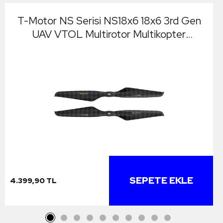
T-Motor NS Serisi NS18x6 18x6 3rd Gen
UAV VTOL Multirotor Multikopter
Quadcopter Hexacopter Drone Utra Hafif
Karbon Fiber Pervane Propellers 2 Adet
(1xCW/1xCCW)
SEPETE EKLE
4.399,90 TL