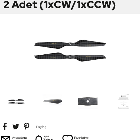
2 Adet (1xCW/1xCCW)
Paylaş
Fiyatı
Arkadaşlarına
Favorilerime
Düşünce