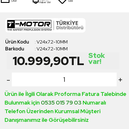
Öner
Ekle
Haber Ver
Ürün Kodu
:
V24x7.2-10MM
Barkodu
:
V24x7.2-10MM
Stok
10.999,90
TL
var!
-
+
Ürün ile İlgili Olarak Proforma Fatura Talebinde
Bulunmak için
0535 015 79 03
Numaralı
Telefon Üzerinden Kurumsal Müşteri
Danışmanımız ile Görüşebilirsiniz