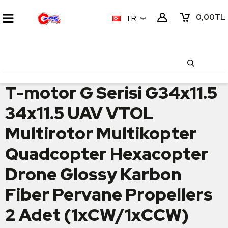
0,00
TL
TR
T-motor G Serisi G34x11.5
34x11.5 UAV VTOL
Multirotor Multikopter
Quadcopter Hexacopter
Drone Glossy Karbon
Fiber Pervane Propellers
2 Adet (1xCW/1xCCW)