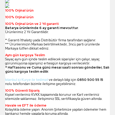
100% Orjinal ürün
100% Orjinal ürün
100% Orjinal ürün ve 2 Yıl garanti
Batarya ürünlerinde 6 ay garanti mevcuttur.
Ürünlerimiz 2 Yıl Garantilidir.
* Garanti İthalatçı yada Distribütör firma tarafından sağlanır.
** Ürünlerimizin Markası belirtilmektedir, 3ncü parti ürünlerde
Markaya lütfen dikkat ediniz.
Aynı gün kargoya Teslim
Sayaç aynı gün içinde teslim edilecek siparişler için çalışır, sayaç
görünmüyorsa siparişiniz ertesigün kargoya verilecektir.
* Haftasonu ve Cuma günü mesai saati sonrası gönderiler, Salı
günü kargoya teslim edilir.
İstanbul içi Kurye ile teslimat
ve detaylı bilgi için
0850 500 55 15
nolu telefondan bizimle iletişime geçebilirsiniz.
100% Güvenli Sipariş
Kişisel verileriniz KVKK kapsamında korunur ve Kart verileriniz
sitemizde saklanmaz. İletişiminiz SSL sertifikasıyla güven altında.
Havale ve EFT ile ödeme
Kolaylıkla ödeme yapın. Anonim Şirketimize yapılan ödemeler hem
bankanız hemde yasalarla koruma altında.