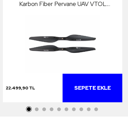
Karbon Fiber Pervane UAV VTOL
Multirotor Multikopter Quadcopter
Hexacopter Drone Propellers 2 Adet
(1xCW/1xCCW)
SEPETE EKLE
22.499,90 TL