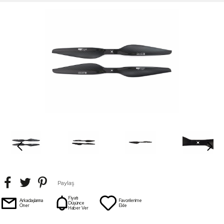
Paylaş
Fiyatı
Arkadaşlarına
Favorilerime
Düşünce
Öner
Ekle
Haber Ver