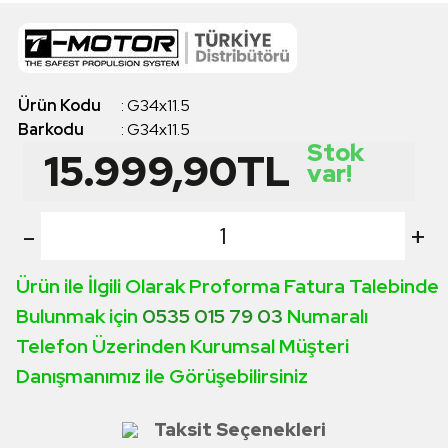
Ürün Kodu
:
G34x11.5
Barkodu
:
G34x11.5
Stok
15.999,90
TL
var!
-
+
Ürün ile İlgili Olarak Proforma Fatura Talebinde
Bulunmak için
0535 015 79 03
Numaralı
Telefon Üzerinden Kurumsal Müşteri
Danışmanımız ile Görüşebilirsiniz
Taksit Seçenekleri