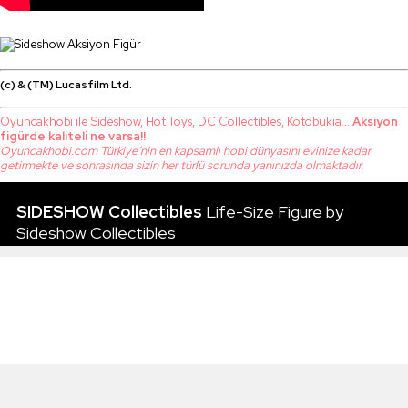
(c) & (TM) Lucasfilm Ltd.
Oyuncakhobi ile Sideshow, Hot Toys, DC Collectibles, Kotobukia...
Aksiyon
figürde kaliteli ne varsa!!
Oyuncakhobi.com Türkiye’nin en kapsamlı hobi dünyasını evinize kadar
getirmekte ve sonrasında sizin her türlü sorunda yanınızda olmaktadır.
SIDESHOW Collectibles
Life-Size Figure by
Sideshow Collectibles