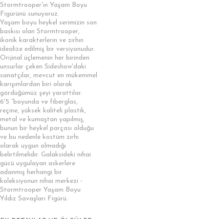
Stormtrooper'ın Yaşam Boyu
Figürünü sunuyoruz.
Yaşam boyu heykel serimizin son
baskısı olan Stormtrooper,
ikonik karakterlerin ve zırhın
idealize edilmiş bir versiyonudur.
Orijinal üçlemenin her birinden
unsurlar çeken Sideshow'daki
sanatçılar, mevcut en mükemmel
karışımlardan biri olarak
gördüğümüz şeyi yarattılar.
6'5 ”boyunda ve fiberglas,
reçine, yüksek kaliteli plastik,
metal ve kumaştan yapılmış,
bunun bir heykel parçası olduğu
ve bu nedenle kostüm zırhı
olarak uygun olmadığı
belirtilmelidir. Galaksideki nihai
gücü uygulayan askerlere
adanmış herhangi bir
koleksiyonun nihai merkezi -
Stormtrooper Yaşam Boyu
Yıldız Savaşları Figürü.