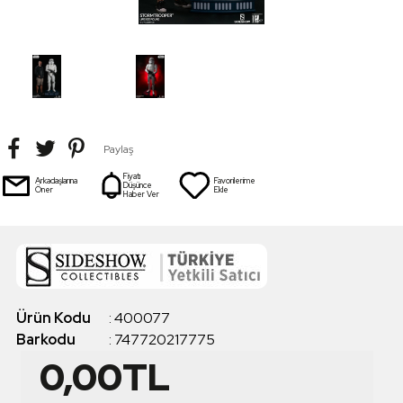
Paylaş
Fiyatı
Arkadaşlarına
Favorilerime
Düşünce
Öner
Ekle
Haber Ver
Ürün Kodu
:
400077
Barkodu
:
747720217775
0,00
TL