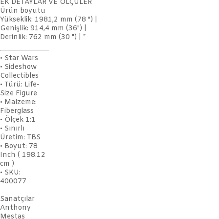
EK DETAYLAR VE ÖLÇÜLER
Ürün boyutu
Yükseklik: 1981,2 mm (78 ") |
Genişlik: 914,4 mm (36") |
Derinlik: 762 mm (30 ") | *
• Star Wars
• Sideshow
Collectibles
• Türü: Life-
Size Figure
• Malzeme:
Fiberglass
• Ölçek 1:1
• Sınırlı
Üretim: TBS
• Boyut: 78
Inch ( 198.12
cm )
• SKU:
400077
Sanatçılar
Anthony
Mestas