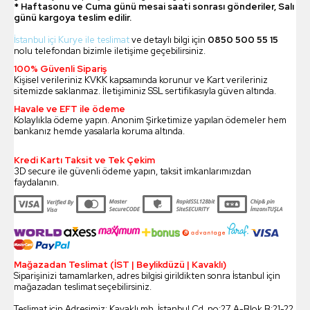
* Haftasonu ve Cuma günü mesai saati sonrası gönderiler, Salı
günü kargoya teslim edilir.
İstanbul içi Kurye ile teslimat
ve detaylı bilgi için
0850 500 55 15
nolu telefondan bizimle iletişime geçebilirsiniz.
100% Güvenli Sipariş
Kişisel verileriniz KVKK kapsamında korunur ve Kart verileriniz
sitemizde saklanmaz. İletişiminiz SSL sertifikasıyla güven altında.
Havale ve EFT ile ödeme
Kolaylıkla ödeme yapın. Anonim Şirketimize yapılan ödemeler hem
bankanız hemde yasalarla koruma altında.
Kredi Kartı Taksit ve Tek Çekim
3D secure ile güvenli ödeme yapın, taksit imkanlarımızdan
faydalanın.
Mağazadan Teslimat (İST | Beylikdüzü | Kavaklı)
Siparişinizi tamamlarken, adres bilgisi girildikten sonra İstanbul için
mağazadan teslimat seçebilirsiniz.
Teslimat için Adresimiz: Kavaklı mh. İstanbul Cd. no:27 A-Blok B:21-22