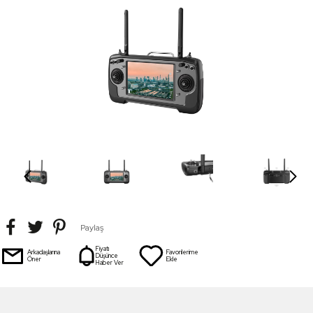
Paylaş
Fiyatı
Arkadaşlarına
Favorilerime
Düşünce
Öner
Ekle
Haber Ver