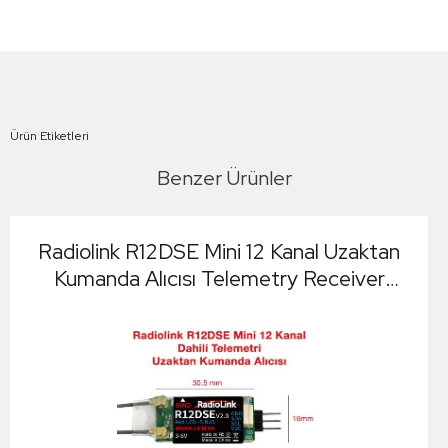
Ürün Etiketleri
Benzer Ürünler
Radiolink R12DSE Mini 12 Kanal Uzaktan
Kumanda Alıcısı Telemetry Receiver
w/PPM+S-BUS (AT9&AT9S&AT10&AT10II
İle Uyumludur)