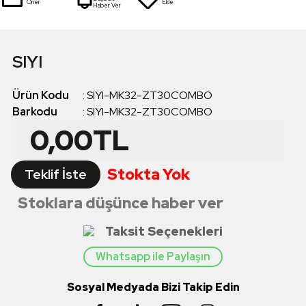
Öner
Ekle
Haber Ver
SIYI
Ürün Kodu
:
SIYI-MK32-ZT30COMBO
Barkodu
:
SIYI-MK32-ZT30COMBO
0,00
TL
Stokta Yok
Teklif İste
Stoklara düşünce haber ver
Taksit Seçenekleri
Whatsapp ile Paylaşın
Sosyal Medyada Bizi Takip Edin