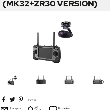
(MK32+ZR30 VERSION)
Paylaş
Fiyatı
Arkadaşlarına
Favorilerime
Düşünce