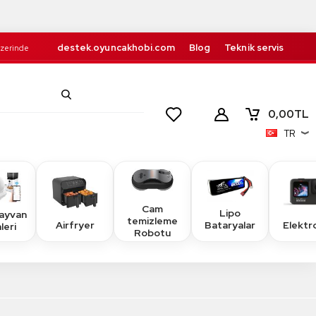
destek.oyuncakhobi.com
Blog
Teknik servis
Üzerinde
Kurumsal
İletişim
retsiz!
0,00
TL
TR
Cam
Lipo
Hayvan
temizleme
Airfryer
Elektr
Bataryalar
leri
Robotu