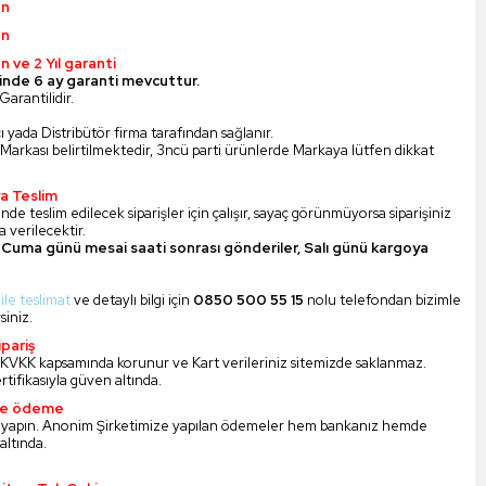
ün
ün
n ve 2 Yıl garanti
inde 6 ay garanti mevcuttur.
Garantilidir.
ı yada Distribütör firma tarafından sağlanır.
Markası belirtilmektedir, 3ncü parti ürünlerde Markaya lütfen dikkat
a Teslim
nde teslim edilecek siparişler için çalışır, sayaç görünmüyorsa siparişiniz
 verilecektir.
Cuma günü mesai saati sonrası gönderiler, Salı günü kargoya
 ile teslimat
ve detaylı bilgi için
0850 500 55 15
nolu telefondan bizimle
siniz.
pariş
iz KVKK kapsamında korunur ve Kart verileriniz sitemizde saklanmaz.
ertifikasıyla güven altında.
ile ödeme
 yapın. Anonim Şirketimize yapılan ödemeler hem bankanız hemde
altında.