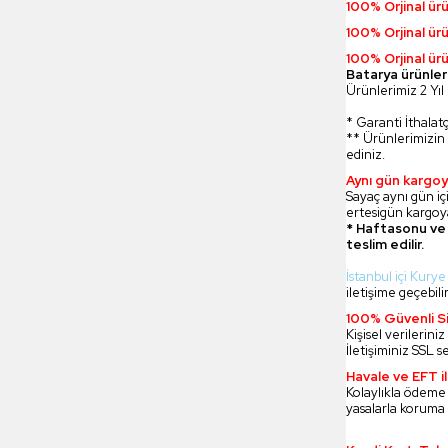
100% Orjinal ür
100% Orjinal ür
100% Orjinal ürü
Batarya ürünler
Ürünlerimiz 2 Yıl 
* Garanti İthalatç
** Ürünlerimizin 
ediniz.
Aynı gün kargoy
Sayaç aynı gün içi
ertesigün kargoya
* Haftasonu ve 
teslim edilir.
İstanbul içi Kurye
iletişime geçebilir
100% Güvenli Si
Kişisel verilerin
İletişiminiz SSL s
Havale ve EFT 
Kolaylıkla ödeme
yasalarla koruma 