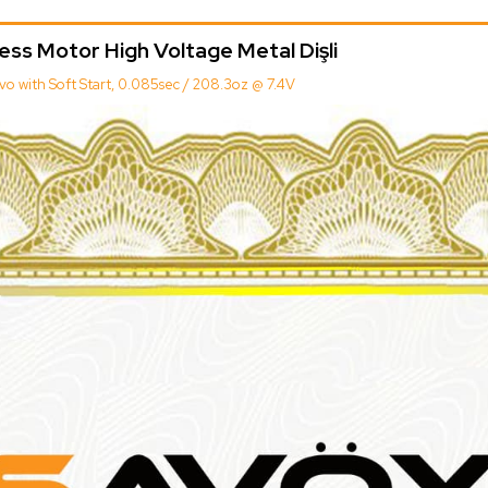
ss Motor High Voltage Metal Dişli
vo with Soft Start, 0.085sec / 208.3oz @ 7.4V