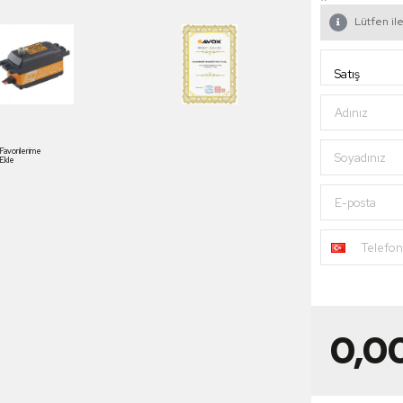
Lütfen ile
Adınız
Favorilerime
Soyadınız
Ekle
E-posta
Telefo
0,0