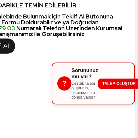
ARİKLE TEMİN EDİLEBİLİR
lebinde Bulunmak için Teklif Al Butonuna
k Formu Doldurabilir ve ya Doğrudan
 79 03
Numaralı Telefon Üzerinden Kurumsal
nışmanımız ile Görüşebilirsiniz
f Al
Sorununuz
mu var?
?
Destek talebi
TALEP OLUŞTUR
oluşturun,
ekibimiz size
dönüş yapsın.