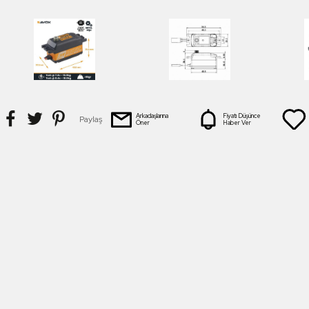
Arkadaşlarına
Fiyatı Düşünce
Paylaş
Öner
Haber Ver