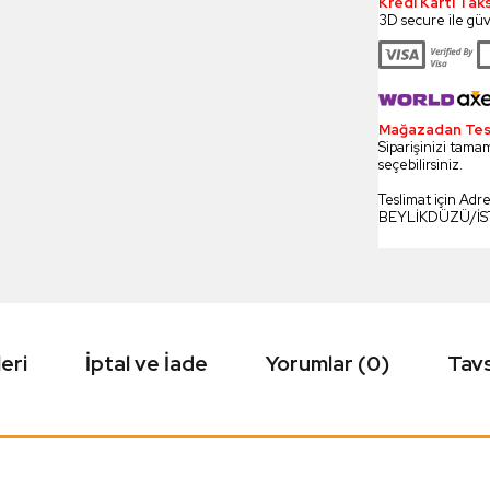
Kredi Kartı Tak
3D secure ile güv
Mağazadan Tesli
Siparişinizi tamam
seçebilirsiniz.
Teslimat için Adr
BEYLİKDÜZÜ/İ
eri
İptal ve İade
Yorumlar (0)
Tavs