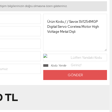
tişim bilgilerinizin doğru olmasına özen gösteriniz.
Lütfen Yandaki Kodu
Giriniz!
Kodu Yenile
nunuz
0
TL