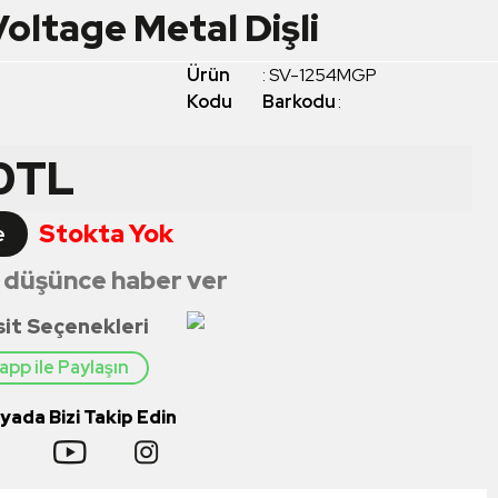
ltage Metal Dişli
Ürün
:
SV-1254MGP
Kodu
Barkodu
:
0
TL
Stokta Yok
e
 düşünce haber ver
sit Seçenekleri
pp ile Paylaşın
ada Bizi Takip Edin