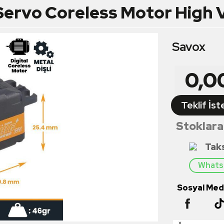
ervo Coreless Motor High Vo
Savox
0,0
Teklif İst
Stoklara
Tak
Whatsa
Sosyal Medy
×