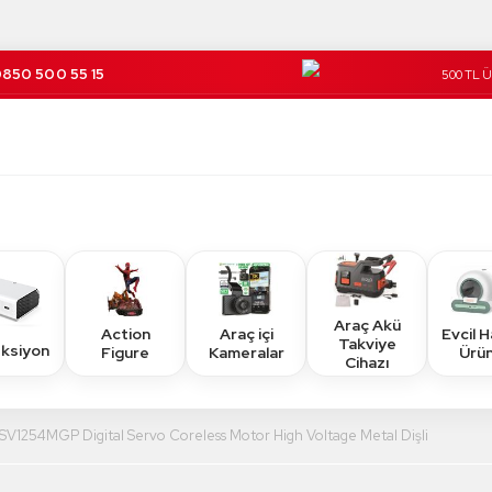
850 500 55 15
500 TL 
Kargo Üc
Araç Akü
Action
Araç içi
Evcil 
Takviye
eksiyon
Figure
Kameralar
Ürün
Cihazı
SV1254MGP Digital Servo Coreless Motor High Voltage Metal Dişli