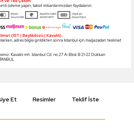
sit ve Tek Çekim
enli ödeme yapın, taksit imkanlarımızdan faydalanın.
mat (İST | Beylikdüzü | Kavaklı)
larken, adres bilgisi girildikten sonra İstanbul için mağazadan teslimat
esimiz: Kavaklı mh. İstanbul Cd. no:27 A-Blok B:21-22 Dükkan
STANBUL
iye Et
Resimler
Teklif İste