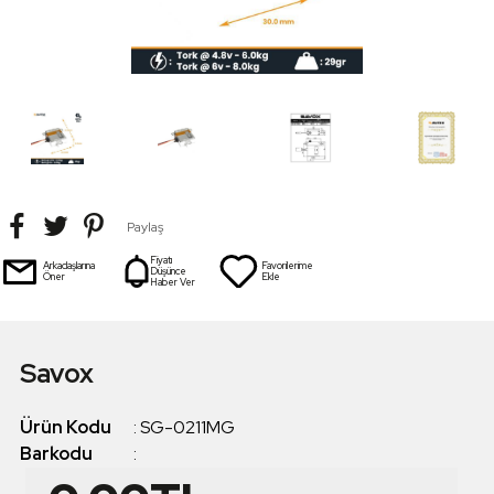
Paylaş
Fiyatı
Arkadaşlarına
Favorilerime
Düşünce
Öner
Ekle
Haber Ver
Savox
Ürün Kodu
:
SG-0211MG
Barkodu
: