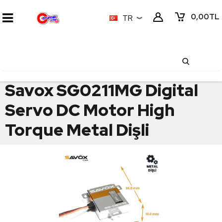
0,00
TL
TR
Savox SG0211MG Digital
Servo DC Motor High
Torque Metal Dişli