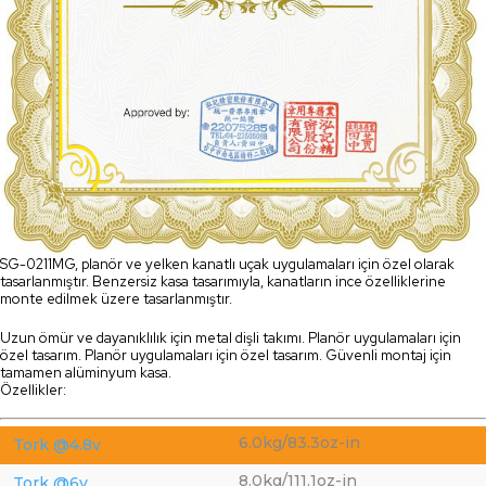
SG-0211MG, planör ve yelken kanatlı uçak uygulamaları için özel olarak
tasarlanmıştır. Benzersiz kasa tasarımıyla, kanatların ince özelliklerine
monte edilmek üzere tasarlanmıştır.
Uzun ömür ve dayanıklılık için metal dişli takımı. Planör uygulamaları için
özel tasarım. Planör uygulamaları için özel tasarım. Güvenli montaj için
tamamen alüminyum kasa.
Özellikler:
6.0kg/83.3oz-in
Tork @4.8v
8.0kg/111.1oz-in
Tork @6v