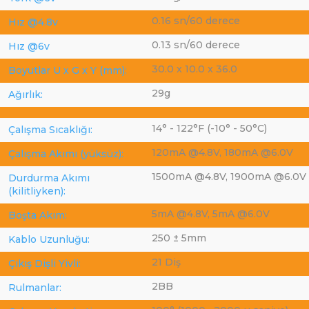
0.16 sn/60 derece
Hız @4.8v
0.13 sn/60 derece
Hız @6v
30.0 x 10.0 x 36.0
Boyutlar U x G x Y (mm):
29g
Ağırlık:
14° - 122°F (-10° - 50°C)
Çalışma Sıcaklığı:
120mA @4.8V, 180mA @6.0V
Çalışma Akımı (yüksüz):
1500mA @4.8V, 1900mA @6.0V
Durdurma Akımı
(kilitliyken):
5mA @4.8V, 5mA @6.0V
Boşta Akım:
250 ± 5mm
Kablo Uzunluğu:
21 Diş
Çıkış Dişli Yivli:
2BB
Rulmanlar: