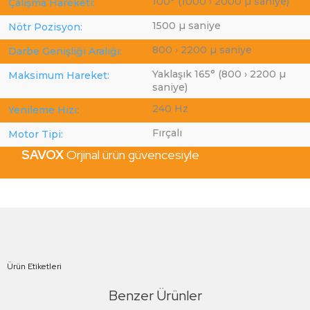
100° (1000 › 2000 µ saniye)
Çalışma Hareketi:
1500 µ saniye
Nötr Pozisyon:
800 › 2200 µ saniye
Darbe Genişliği Aralığı:
Yaklaşık 165° (800 › 2200 µ
Maksimum Hareket:
saniye)
240 Hz
Yenileme Hızı:
Fırçalı
Motor Tipi:
SAVOX
Orjinal ürün güvencesiyle
Ürün Etiketleri
Benzer Ürünler