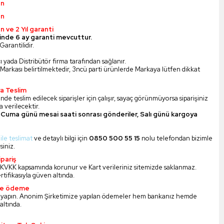
ün
ün
n ve 2 Yıl garanti
inde 6 ay garanti mevcuttur.
Garantilidir.
ı yada Distribütör firma tarafından sağlanır.
Markası belirtilmektedir, 3ncü parti ürünlerde Markaya lütfen dikkat
a Teslim
nde teslim edilecek siparişler için çalışır, sayaç görünmüyorsa siparişiniz
 verilecektir.
Cuma günü mesai saati sonrası gönderiler, Salı günü kargoya
 ile teslimat
ve detaylı bilgi için
0850 500 55 15
nolu telefondan bizimle
siniz.
pariş
iz KVKK kapsamında korunur ve Kart verileriniz sitemizde saklanmaz.
ertifikasıyla güven altında.
ile ödeme
 yapın. Anonim Şirketimize yapılan ödemeler hem bankanız hemde
altında.