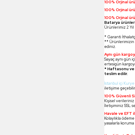
100% Orjinal ür
100% Orjinal ür
100% Orjinal ürü
Batarya ürünler
Ürünlerimiz 2 Yıl 
* Garanti İthalatç
** Ürünlerimizin 
ediniz.
Aynı gün kargoy
Sayaç aynı gün içi
ertesigün kargoya
* Haftasonu ve 
teslim edilir.
İstanbul içi Kurye
iletişime geçebilir
100% Güvenli Si
Kişisel verilerin
İletişiminiz SSL s
Havale ve EFT 
Kolaylıkla ödeme
yasalarla koruma 