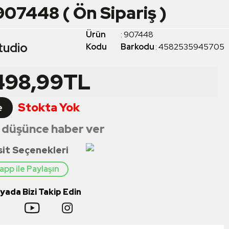
907448 ( Ön Sipariş )
Ürün
:
907448
tudio
Kodu
Barkodu
:
4582535945705
498,99
TL
Stokta Yok
e
 düşünce haber ver
sit Seçenekleri
pp ile Paylaşın
ada Bizi Takip Edin