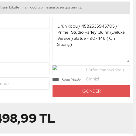
tişim bilgilerinizin doğru olmasına özen gösteriniz.
Lütfen Yandaki Kodu
Giriniz!
Kodu Yenile
nunuz
498,99
TL