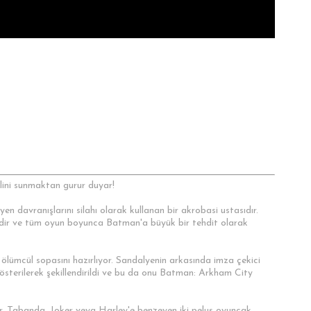
ini sunmaktan gurur duyar!
n davranışlarını silahı olarak kullanan bir akrobasi ustasıdır.
izdir ve tüm oyun boyunca Batman'a büyük bir tehdit olarak
 ölümcül sopasını hazırlıyor. Sandalyenin arkasında imza çekici
österilerek şekillendirildi ve bu da onu Batman: Arkham City
ir. Tabanda, Joker veya Harley'e benzeyen iki peluş oyuncak