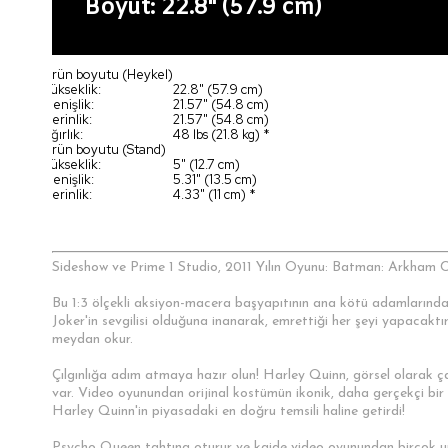
Boyut: 22.8" (57.9 cm)
Ürün boyutu (Heykel)
Yükseklik:
22.8" (57.9 cm)
Genişlik:
21.57" (54.8 cm)
Derinlik:
21.57" (54.8 cm)
Ağırlık:
48 lbs (21.8 kg) *
Ürün boyutu (Stand)
Yükseklik:
5" (12.7 cm)
Genişlik:
5.31" (13.5 cm)
Derinlik:
4.33" (11 cm) *
Sideshow ve Prime 1 Studio, 2011 Yılın Oyunu: Batman: Arkham C
Bu 1:3 ölçekli aksiyon-macera başyapıtının ana kötü adamlarından b
Joker'in sevgilisi olduğuna inanarak, emrettiği her şeyi yapaca
meydan okur.
Çılgınlığa adım atmaya hazır olun! Harley Quinn, görsel olarak ça
var. Video oyunundan orijinal kostümün ikonik, daha gerçekçi bir
Harley Quinn'in piyasadaki en doğru temsili haline getirdi!
Psycho Queen tahtına oturur ve kaide video oyunundan birçok uns