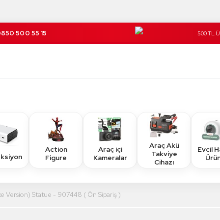
850 500 55 15
500 TL 
Kargo Üc
Araç Akü
Action
Araç içi
Evcil 
Takviye
eksiyon
Figure
Kameralar
Ürün
Cihazı
e Version) Statue - 907448 ( Ön Sipariş )