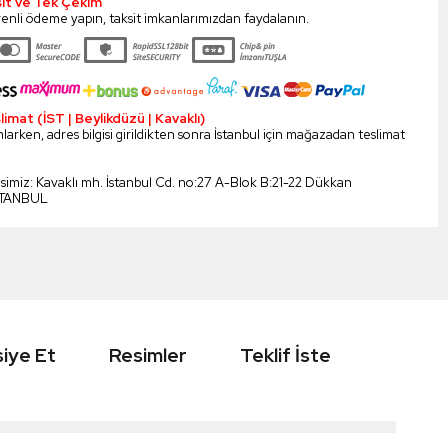
sit ve Tek Çekim
enli ödeme yapın, taksit imkanlarımızdan faydalanın.
mat (İST | Beylikdüzü | Kavaklı)
larken, adres bilgisi girildikten sonra İstanbul için mağazadan teslimat
esimiz: Kavaklı mh. İstanbul Cd. no:27 A-Blok B:21-22 Dükkan
STANBUL
iye Et
Resimler
Teklif İste