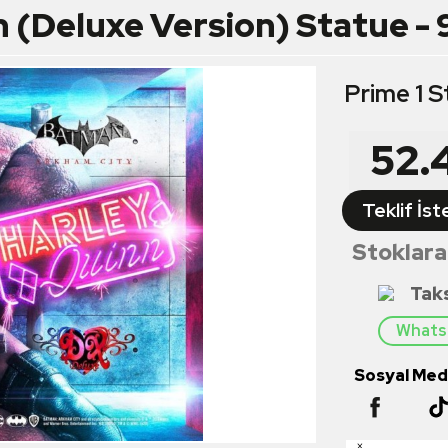
 (Deluxe Version) Statue - 
Prime 1 S
52.
Teklif İst
Stoklara
Tak
Whatsa
Sosyal Medy
×