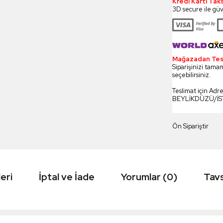
Kredi Kartı Tak
3D secure ile güv
Mağazadan Tesli
Siparişinizi tamam
seçebilirsiniz.
Teslimat için Adr
BEYLİKDÜZÜ/İ
Ön Sipariştir
eri
İptal ve İade
Yorumlar (0)
Tavs