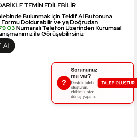
ARİKLE TEMİN EDİLEBİLİR
lebinde Bulunmak için Teklif Al Butonuna
k Formu Doldurabilir ve ya Doğrudan
 79 03
Numaralı Telefon Üzerinden Kurumsal
nışmanımız ile Görüşebilirsiniz
f Al
Sorununuz
mu var?
?
Destek talebi
TALEP OLUŞTUR
oluşturun,
ekibimiz size
dönüş yapsın.