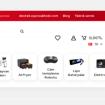
destek.oyuncakhobi.com
Blog
Teknik servis
Üzerinde
Kurumsal
İletişim
retsiz!
0,00
TL
TR
Cam
Lipo
Hayvan
temizleme
Airfryer
Elektr
Bataryalar
leri
Robotu