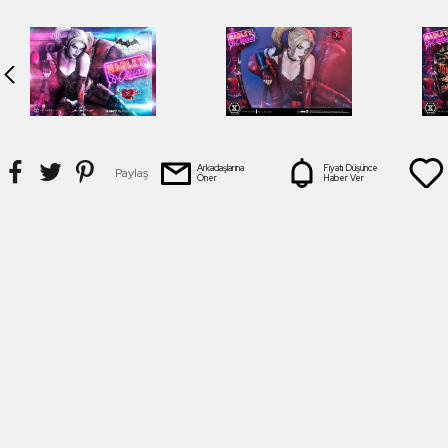
Arkadaşlarına
Fiyatı Düşünce
Paylaş
Öner
Haber Ver