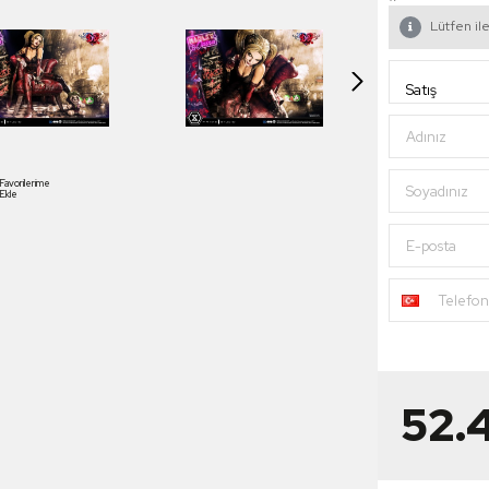
Lütfen ile
Adınız
Favorilerime
Soyadınız
Ekle
E-posta
Telefo
52.