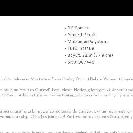
• DC Comics
• Prime 1 Studio
• Malzeme: Polystone
• Türü: Statue
• Boyut: 22.8" (57.9 cm)
• SKU: 907448
ity'den Museum Masterline Serisi Harley Quinn (Deluxe Versiyon) Heykel
iri olan Harleen Quinzel'i konu alıyor. Harley, çılgınlığını ve öngörülemeye
ktır. Batman: Arkham City'de Harley Quinn, Joker'e çare bulmak için çares
rpıcı anarşi tarzı bir pozla 23 inç boyunda duruyor. B-man'ı devirmek için
 yorumuna sahip. O herkes için hazır! Portresi, detaylara en yüksek özen g
uru tasvir eder. Merkez, baş harflerinin oyulmuş olduğu bir kalbe sahipt