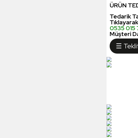
ÜRÜN TED
Tedarik Ta
Tıklayara
0535 015
Müşteri Da
☰ Tekli