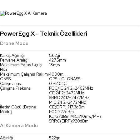
PowerEgg X - Teknik Özellikleri
Drone Modu
Kalkış Ağırlığı
862gr
Pervane Aralığı
427.5mm
Maksimum Yatay Uçuş
18m/s
Hızı
Maksimum Çalışma Rakımı
4000m
GNSS
GPS + GLONASS
Çalışma Isısı
0 ~ 40°C
Çalışma Frekansı
FCC/IC:2412~2462MHz
CE:2412~2472MHz
SRRC:2412~2472MHz
MIC:2412~2472MHz
İletim Gücü (Drone
CE(EIRP):?17.3dBm
Modu)
FCC:?27dBm
IC:?27dBm MIC:?10mw/MHz
SRRC(EIRP):?20dBm
AI Kamera Modu
Ağırlığı
522gr