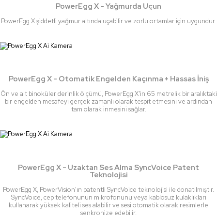
PowerEgg X - Yağmurda Uçun
PowerEgg X şiddetli yağmur altında uçabilir ve zorlu ortamlar için uygundur.
PowerEgg X - Otomatik Engelden Kaçınma + Hassas İniş
Ön ve alt binoküler derinlik ölçümü, PowerEgg X'in 65 metrelik bir aralıktaki
bir engelden mesafeyi gerçek zamanlı olarak tespit etmesini ve ardından
tam olarak inmesini sağlar.
PowerEgg X - Uzaktan Ses Alma SyncVoice Patent
Teknolojisi
PowerEgg X, PowerVision'ın patentli SyncVoice teknolojisi ile donatılmıştır.
SyncVoice, cep telefonunun mikrofonunu veya kablosuz kulaklıkları
kullanarak yüksek kaliteli ses alabilir ve sesi otomatik olarak resimlerle
senkronize edebilir.