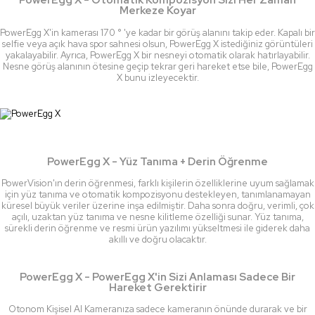
PowerEgg X - Otomatik Kompozisyon Sizi Her Zaman
Merkeze Koyar
PowerEgg X'in kamerası 170 ° 'ye kadar bir görüş alanını takip eder. Kapalı bir
selfie veya açık hava spor sahnesi olsun, PowerEgg X istediğiniz görüntüleri
yakalayabilir. Ayrıca, PowerEgg X bir nesneyi otomatik olarak hatırlayabilir.
Nesne görüş alanının ötesine geçip tekrar geri hareket etse bile, PowerEgg
X bunu izleyecektir.
PowerEgg X - Yüz Tanıma + Derin Öğrenme
PowerVision'ın derin öğrenmesi, farklı kişilerin özelliklerine uyum sağlamak
için yüz tanıma ve otomatik kompozisyonu destekleyen, tanımlanamayan
küresel büyük veriler üzerine inşa edilmiştir. Daha sonra doğru, verimli, çok
açılı, uzaktan yüz tanıma ve nesne kilitleme özelliği sunar. Yüz tanıma,
sürekli derin öğrenme ve resmi ürün yazılımı yükseltmesi ile giderek daha
akıllı ve doğru olacaktır.
PowerEgg X - PowerEgg X'in Sizi Anlaması Sadece Bir
Hareket Gerektirir
Otonom Kişisel AI Kameranıza sadece kameranın önünde durarak ve bir