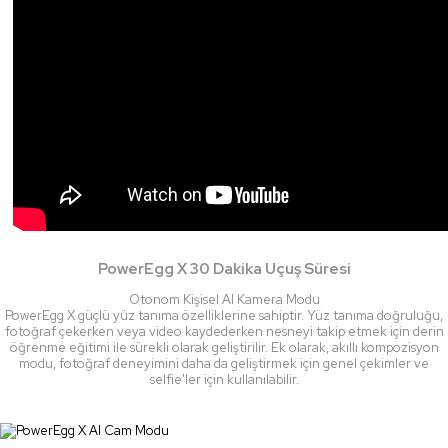
PowerEgg X 30 Dakika Uçuş Süresi
Otonom Kişisel AI Kamera Modu
PowerEgg X güçlü yüz tanıma özelliklerine sahiptir. Yüz tanıma doğruluğu,
fotoğraf çekerken veya video kaydederken nesneyi takip etmek için derin
öğrenme eğitimi ile sürekli olarak geliştirilir. Ek olarak, akıllı kompozisyon
modu, fotoğraf deneyimini daha da geliştirmek için genel çekimler ve
selfie'ler için kullanılabilir.