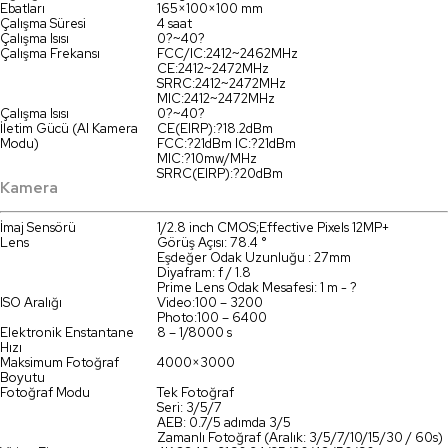
Ebatları
165×100×100 mm
Çalışma Süresi
4 saat
Çalışma Isısı
0?~40?
Çalışma Frekansı
FCC/IC:2412~2462MHz
CE:2412~2472MHz
SRRC:2412~2472MHz
MIC:2412~2472MHz
Çalışma Isısı
0?~40?
İletim Gücü (AI Kamera
CE(EIRP):?18.2dBm
Modu)
FCC:?21dBm IC:?21dBm
MIC:?10mw/MHz
SRRC(EIRP):?20dBm
Kamera
İmaj Sensörü
1/2.8 inch CMOS;Effective Pixels 12MP+
Lens
Görüş Açısı: 78.4 °
Eşdeğer Odak Uzunluğu : 27mm
Diyafram: f / 1.8
Prime Lens Odak Mesafesi: 1 m - ?
ISO Aralığı
Video:100 – 3200
Photo:100 – 6400
Elektronik Enstantane
8 – 1/8000 s
Hızı
Maksimum Fotoğraf
4000×3000
Boyutu
Fotoğraf Modu
Tek Fotoğraf
Seri: 3/5/7
AEB: 0.7/5 adımda 3/5
Zamanlı Fotoğraf (Aralık: 3/5/7/10/15/30 / 60s)