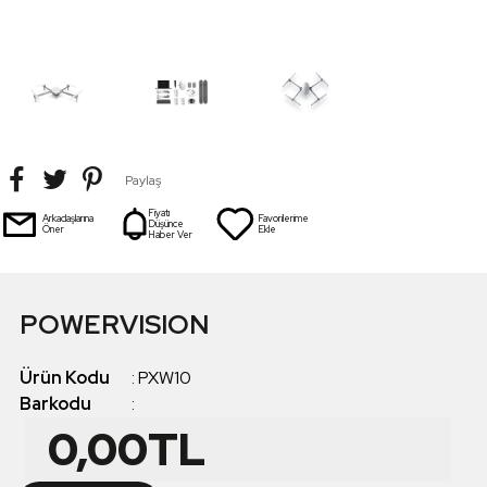
Paylaş
Fiyatı
Arkadaşlarına
Favorilerime
Düşünce
Öner
Ekle
Haber Ver
POWERVISION
Ürün Kodu
:
PXW10
Barkodu
:
0,00
TL