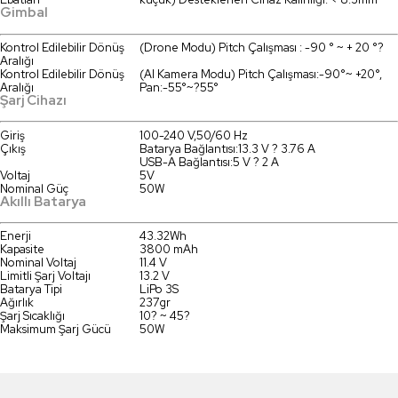
Gimbal
Kontrol Edilebilir Dönüş
(Drone Modu) Pitch Çalışması : -90 ° ~ + 20 °?
Aralığı
Kontrol Edilebilir Dönüş
(AI Kamera Modu) Pitch Çalışması:-90°~ +20°,
Aralığı
Pan:-55°~?55°
Şarj Cihazı
Giriş
100-240 V,50/60 Hz
Çıkış
Batarya Bağlantısı:13.3 V ? 3.76 A
USB-A Bağlantısı:5 V ? 2 A
Voltaj
5V
Nominal Güç
50W
Akıllı Batarya
Enerji
43.32Wh
Kapasite
3800 mAh
Nominal Voltaj
11.4 V
Limitli Şarj Voltajı
13.2 V
Batarya Tipi
LiPo 3S
Ağırlık
237gr
Şarj Sıcaklığı
10? ~ 45?
Maksimum Şarj Gücü
50W