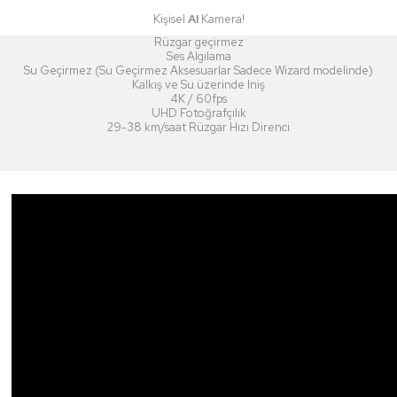
Kişisel
AI
Kamera!
Rüzgar geçirmez
Ses Algılama
Su Geçirmez (Su Geçirmez Aksesuarlar Sadece Wizard modelinde)
Kalkış ve Su üzerinde Iniş
4K / 60fps
UHD Fotoğrafçılık
29-38 km/saat Rüzgar Hızı Direnci