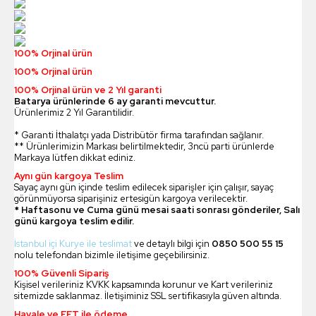
100% Orjinal ürün
100% Orjinal ürün
100% Orjinal ürün ve 2 Yıl garanti
Batarya ürünlerinde 6 ay garanti mevcuttur.
Ürünlerimiz 2 Yıl Garantilidir.
* Garanti İthalatçı yada Distribütör firma tarafından sağlanır.
** Ürünlerimizin Markası belirtilmektedir, 3ncü parti ürünlerde
Markaya lütfen dikkat ediniz.
Aynı gün kargoya Teslim
Sayaç aynı gün içinde teslim edilecek siparişler için çalışır, sayaç
görünmüyorsa siparişiniz ertesigün kargoya verilecektir.
* Haftasonu ve Cuma günü mesai saati sonrası gönderiler, Salı
günü kargoya teslim edilir.
İstanbul içi Kurye ile teslimat
ve detaylı bilgi için
0850 500 55 15
nolu telefondan bizimle iletişime geçebilirsiniz.
100% Güvenli Sipariş
Kişisel verileriniz KVKK kapsamında korunur ve Kart verileriniz
sitemizde saklanmaz. İletişiminiz SSL sertifikasıyla güven altında.
Havale ve EFT ile ödeme