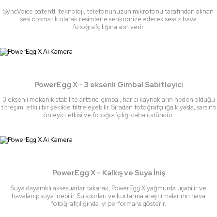
SyncVoice patentli teknoloji, telefonunuzun mikrofonu tarafından alınan
sesi otomatik olarak resimlerle senkronize ederek sessiz hava
fotoğrafçılığına son verir.
PowerEgg X - 3 eksenli Gimbal Sabitleyici
3 eksenli mekanik stabilite arttırıcı gimbal, harici kaynakların neden olduğu
titreşimi etkili bir şekilde filtreleyebilir. Sıradan fotoğrafçılığa kıyasla, sarsıntı
önleyici etkisi ve fotoğrafçılığı daha üstündür.
PowerEgg X - Kalkış ve Suya İniş
Suya dayanıklı aksesuarlar takarak, PowerEgg X yağmurda uçabilir ve
havalanıp suya inebilir. Su sporları ve kurtarma araştırmalarının hava
fotoğrafçılığında iyi performans gösterir.