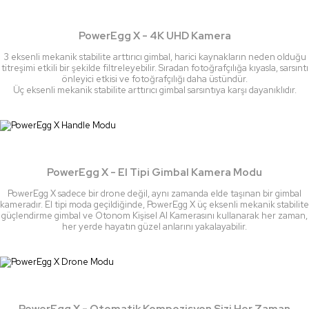
PowerEgg X - 4K UHD Kamera
3 eksenli mekanik stabilite arttırıcı gimbal, harici kaynakların neden olduğu
titreşimi etkili bir şekilde filtreleyebilir. Sıradan fotoğrafçılığa kıyasla, sarsıntı
önleyici etkisi ve fotoğrafçılığı daha üstündür.
Üç eksenli mekanik stabilite arttırıcı gimbal sarsıntıya karşı dayanıklıdır.
PowerEgg X - El Tipi Gimbal Kamera Modu
PowerEgg X sadece bir drone değil, aynı zamanda elde taşınan bir gimbal
kameradır. El tipi moda geçildiğinde, PowerEgg X üç eksenli mekanik stabilite
güçlendirme gimbal ve Otonom Kişisel AI Kamerasını kullanarak her zaman,
her yerde hayatın güzel anlarını yakalayabilir.