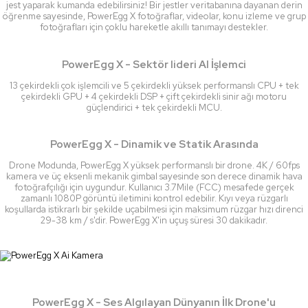
jest yaparak kumanda edebilirsiniz! Bir jestler veritabanına dayanan derin
öğrenme sayesinde, PowerEgg X fotoğraflar, videolar, konu izleme ve grup
fotoğrafları için çoklu hareketle akıllı tanımayı destekler.
PowerEgg X - Sektör lideri AI İşlemci
13 çekirdekli çok işlemcili ve 5 çekirdekli yüksek performanslı CPU + tek
çekirdekli GPU + 4 çekirdekli DSP + çift çekirdekli sinir ağı motoru
güçlendirici + tek çekirdekli MCU.
PowerEgg X - Dinamik ve Statik Arasında
Drone Modunda, PowerEgg X yüksek performanslı bir drone. 4K / 60fps
kamera ve üç eksenli mekanik gimbal sayesinde son derece dinamik hava
fotoğrafçılığı için uygundur. Kullanıcı 3.7Mile (FCC) mesafede gerçek
zamanlı 1080P görüntü iletimini kontrol edebilir. Kıyı veya rüzgarlı
koşullarda istikrarlı bir şekilde uçabilmesi için maksimum rüzgar hızı direnci
29-38 km / s'dir. PowerEgg X'in uçuş süresi 30 dakikadır.
PowerEgg X - Ses Algılayan Dünyanın İlk Drone'u