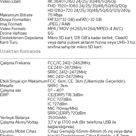
Video Ebatı
4K:3840×2160 24/25/30/48/50/60p
FHD: 1920×1080 24/25/30/48/50/60/120p
HD:1280×720 24/25/30/48/50/60/120/240p
Maksimum Bitrate
75 Mbps
Dosya Formatları
FAT32(?32 GB);exFAT(>32 GB
İmaj Formatı
JPEG / RAW
Video Formatı
MP4 / MOV (H.265/H.264/MPEG-4 AVC)
Drone Hafızası
6G
Desteklenen Depolama
Mikro SD kart; 128 GB'a kadar bellek, Class10
Kartı Türü
veya daha yüksek aktarım hızına veya UHS-3 hız
sınıfına sahip bir mikro SD kart
Uzaktan Kumanda
Çalışma Frekansı
FCC/IC:2412~2462MHz
CE:2412~2472MHz
SRRC:2412~2472MHz
MIC:2412~2472MHz
Etkili Sinyal için Maksimum
FCC: 6km; CE: 3km (Ülkemizde Geçerlidir);
Mesafe
SRRC: 3km
Çalışma ısısı
0? – 40?
EIRP
CE(EIRP):?18.3dBm
FCC:?27dBm
IC:?27dBm
MIC:?10mw/MHz
SRRC(EIRP):?20dBm
Yerleşik Batarya
3500mAh
Çalışma Akımı/Voltajı
3,7 V @ 1700 mA (Bir telefona USB ile
bağlandığında)
Uyumlu Mobil Cihaz
Cihaz Genişliği 65mm-84mm (6 inç veya daha
Ebatları
küçük) Desteklenen Cihaz Kalınlığı: < 8.3mm