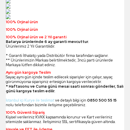
100% Orjinal ürün
100% Orjinal ürün
100% Orjinal ürün ve 2 Yıl garanti
Batarya ürünlerinde 6 ay garanti mevcuttur.
Ürünlerimiz 2 Yıl Garantilidir.
* Garanti İthalatçı yada Distribütör firma tarafından sağlanır.
** Ürünlerimizin Markası belirtilmektedir, 3ncü parti ürünlerde
Markaya lütfen dikkat ediniz.
Aynı gün kargoya Teslim
Sayaç aynı gün içinde teslim edilecek siparişler için çalışır, sayaç
görünmüyorsa siparişiniz ertesigün kargoya verilecektir.
* Haftasonu ve Cuma günü mesai saati sonrası gönderiler, Salı
günü kargoya teslim edilir.
İstanbul içi Kurye ile teslimat
ve detaylı bilgi için
0850 500 55 15
nolu telefondan bizimle iletişime geçebilirsiniz.
100% Güvenli Sipariş
Kişisel verileriniz KVKK kapsamında korunur ve Kart verileriniz
sitemizde saklanmaz. İletişiminiz SSL sertifikasıyla güven altında.
Havale ve EFT ile ödeme