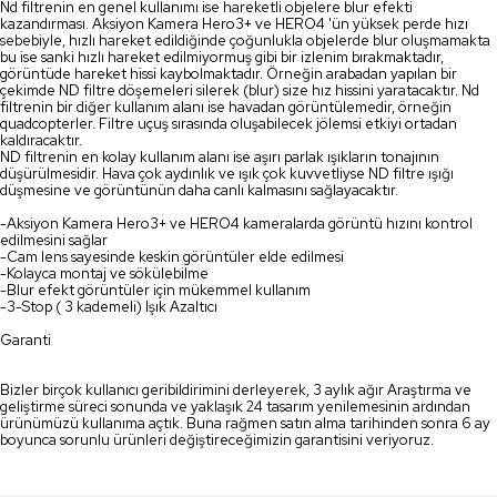
Nd filtrenin en genel kullanımı ise hareketli objelere blur efekti
kazandırması. Aksiyon Kamera Hero3+ ve HERO4 'ün yüksek perde hızı
sebebiyle, hızlı hareket edildiğinde çoğunlukla objelerde blur oluşmamakta
bu ise sanki hızlı hareket edilmiyormuş gibi bir izlenim bırakmaktadır,
görüntüde hareket hissi kaybolmaktadır. Örneğin arabadan yapılan bir
çekimde ND filtre döşemeleri silerek (blur) size hız hissini yaratacaktır. Nd
filtrenin bir diğer kullanım alanı ise havadan görüntülemedir, örneğin
quadcopterler. Filtre uçuş sırasında oluşabilecek jölemsi etkiyi ortadan
kaldıracaktır.
ND filtrenin en kolay kullanım alanı ise aşırı parlak ışıkların tonajının
düşürülmesidir. Hava çok aydınlık ve ışık çok kuvvetliyse ND filtre ışığı
düşmesine ve görüntünün daha canlı kalmasını sağlayacaktır.
-Aksiyon Kamera Hero3+ ve HERO4 kameralarda görüntü hızını kontrol
edilmesini sağlar
-Cam lens sayesinde keskin görüntüler elde edilmesi
-Kolayca montaj ve sökülebilme
-Blur efekt görüntüler için mükemmel kullanım
-3-Stop ( 3 kademeli) Işık Azaltıcı
Garanti
Bizler birçok kullanıcı geribildirimini derleyerek, 3 aylık ağır Araştırma ve
geliştirme süreci sonunda ve yaklaşık 24 tasarım yenilemesinin ardından
ürünümüzü kullanıma açtık. Buna rağmen satın alma tarihinden sonra 6 ay
boyunca sorunlu ürünleri değiştireceğimizin garantisini veriyoruz.