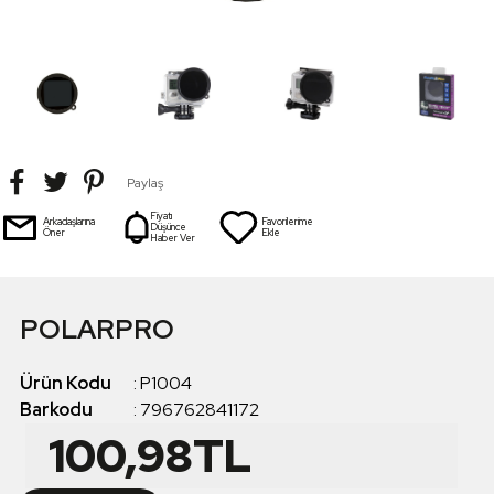
Paylaş
Fiyatı
Arkadaşlarına
Favorilerime
Düşünce
Öner
Ekle
Haber Ver
POLARPRO
Ürün Kodu
:
P1004
Barkodu
:
796762841172
100,98
TL