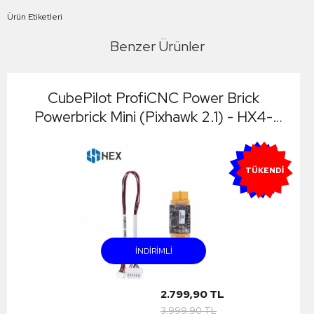
Ürün Etiketleri
Benzer Ürünler
CubePilot ProfiCNC Power Brick
Powerbrick Mini (Pixhawk 2.1) - HX4-
06008
YENI
TÜKENDI
INDIRIMLI
2.799,90 TL
3.999,90 TL