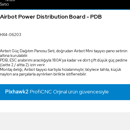
Airbot Power Distribution Board - PDB
HX4-06203
Airbot Güç Dağıtım Panosu Seti, doğrudan Airbot Mini taşıyıcı pano setinin
altına kurulabilir.
PDB, ESC arabirimi aracılığıyla 180A'ya kadar ve dört çift düşük güç pedine
(üstte 2 / altta 2) izin verir.
Montaj deliği, Airbot taşıyıcı kartıyla hizalanmıştır, böylece tahta, küçük
naylon ara parçalarla ayrılırken birlikte istiflenebilir.
Pixhawk2
ProfiCNC Orjinal ürün güvencesiyle