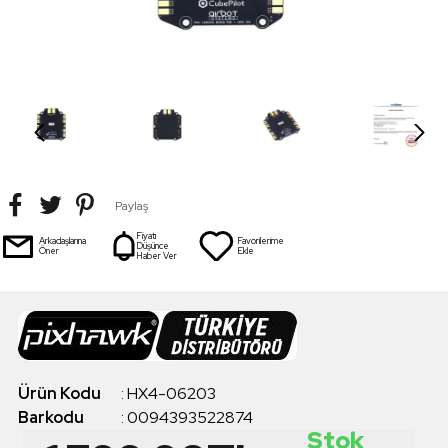
Paylaş
Fiyatı
Arkadaşlarına
Favorilerime
Düşünce
Öner
Ekle
Haber Ver
Ürün Kodu
:
HX4-06203
Barkodu
:
0094393522874
Stok